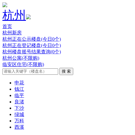
杭州
首页
杭州新房
杭州正在公示楼盘(今日0个)
杭州正在登记楼盘(今日0个)
杭州楼盘摇号结果查询(0个)
杭州公寓(不限购)
临安区住宅(不限购)
申花
钱江
临平
良渚
下沙
绿城
万科
西溪