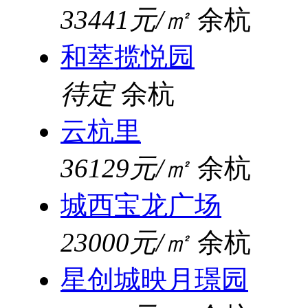
33441元/㎡
余杭
和萃揽悦园
待定
余杭
云杭里
36129元/㎡
余杭
城西宝龙广场
23000元/㎡
余杭
星创城映月璟园