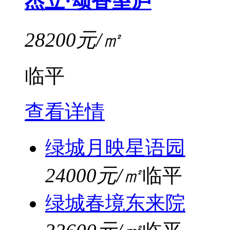
杰立·颂香望庐
28200元/㎡
临平
查看详情
绿城月映星语园
24000元/㎡
临平
绿城春境东来院