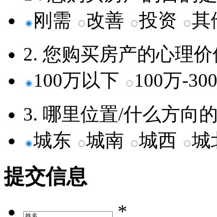
刚需
改善
投资
其
2. 您购买房产的心理
100万以下
100万-3
3. 哪里位置/什么方
城东
城南
城西
城
提交信息
*