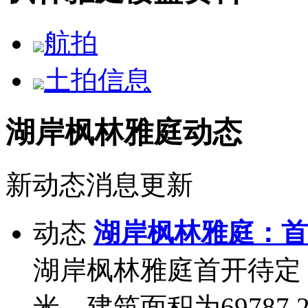
航拍
土拍信息
湖岸枫林雅庭动态
新动态消息更新
动态
湖岸枫林雅庭：首
湖岸枫林雅庭首开待定，
米，建筑面积为69787