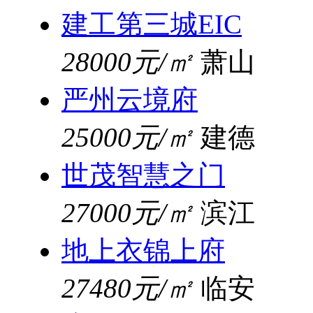
建工第三城EIC
28000元/㎡
萧山
严州云境府
25000元/㎡
建德
世茂智慧之门
27000元/㎡
滨江
地上衣锦上府
27480元/㎡
临安