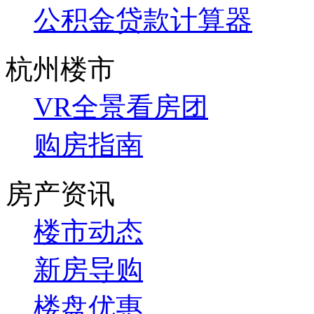
公积金贷款计算器
杭州楼市
VR全景看房团
购房指南
房产资讯
楼市动态
新房导购
楼盘优惠