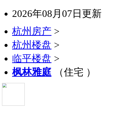
2026年08月07日更新
杭州房产
>
杭州楼盘
>
临平楼盘
>
枫林雅庭
（住宅 ）