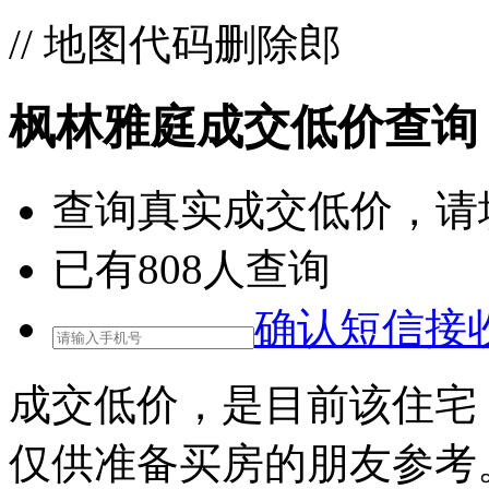
// 地图代码删除郎
枫林雅庭成交低价查询
查询
真实成交低价
，请
已有
808
人查询
确认短信接
成交低价，是目前该住宅
仅供准备买房的朋友参考