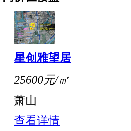
星创雅望居
25600元/㎡
萧山
查看详情