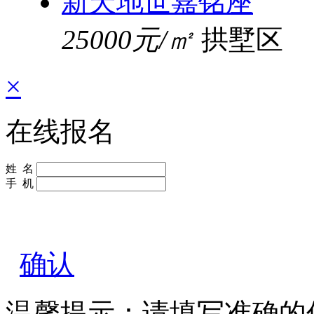
新天地世嘉铭座
25000元/㎡
拱墅区
×
在线报名
姓 名
手 机
确认
温馨提示：请填写准确的