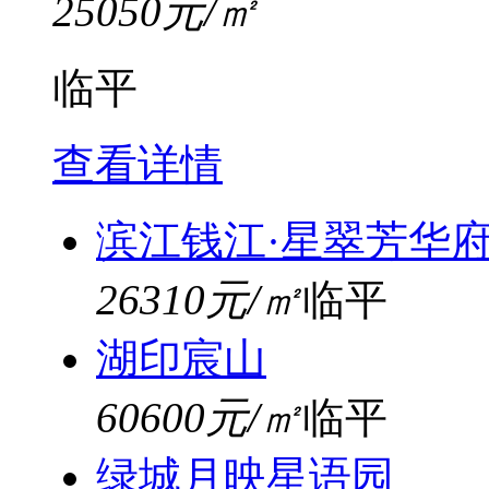
25050元/㎡
临平
查看详情
滨江钱江·星翠芳华
26310元/㎡
临平
湖印宸山
60600元/㎡
临平
绿城月映星语园