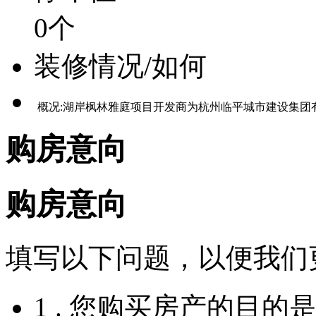
0个
装修情况/如何
概况:湖岸枫林雅庭项目开发商为杭州临平城市建设集团有限公
购房意向
购房意向
填写以下问题，以便我们
1 . 您购买房产的目的