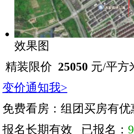
效果图
精装限价
25050
元/平方
变价通知我>
免费看房：
组团买房有优
报名长期有效 已报名：
9