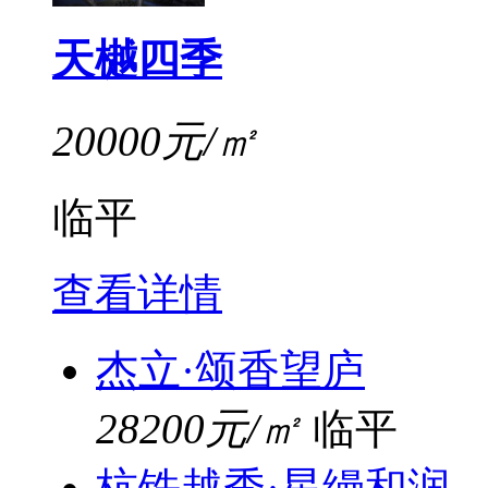
天樾四季
20000元/㎡
临平
查看详情
杰立·颂香望庐
28200元/㎡
临平
杭铁越秀·星缦和润