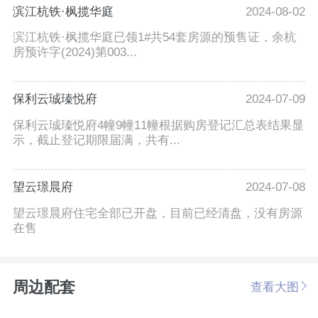
滨江杭铁·枫揽华庭
2024-08-02
滨江杭铁·枫揽华庭已领1#共54套房源的预售证，余杭
房预许字(2024)第003...
保利云珹瑧悦府
2024-07-09
保利云珹瑧悦府4幢9幢11幢根据购房登记汇总表结果显
示，截止登记期限届满，共有...
望云璟晨府
2024-07-08
望云璟晨府住宅全部已开盘，目前已经清盘，没有房源
在售
周边配套
查看大图