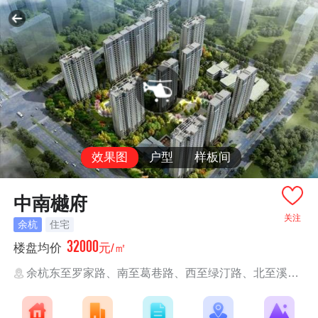
效果图
户型
样板间
中南樾府
关注
余杭
住宅
32000
楼盘均价
元/㎡
余杭东至罗家路、南至葛巷路、西至绿汀路、北至溪望路