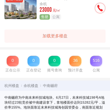
余杭
23000
元/㎡
售罄
公寓
加载更多楼盘
0
0
0
36
516
正在公示
正在登记
摇号查询
预计开盘
公寓
杭州楼盘
余杭楼盘
中南樾府
中南樾府为中南未来科技城地块。6月27日，未来科技城198号A地
块经过23轮竞价被中南建设拿下，拿地楼面价达到15282元/平，溢
价率155%。地块面靠近未来科技城海创园管委会，南面靠近规划