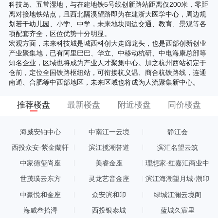
科技岛、五常湿地，与在建地铁5号线创新路站距离仅200米，零距
离对接地铁站点，且西北隔溪望路即为在建浙大医学中心，周边规
划若干幼儿园、小学、中学，未来地块周边交通、教育、景观等各
项配套齐全，区位优势十分明显。
宏观方面，未来科技城是城西科创大走廊龙头，也是西部创新创业
产业聚集地，已有阿里巴巴、华立、中移动杭研、中电海康总部等
知名企业，区域也将成为产业人才聚集中心。加之杭州西站初定于
仓前，定位全国铁路枢纽站，可衔接杭义温、商合杭铁路线，连通
南通、合肥等中西部地区，未来区域也将成为人流聚集新中心。
推荐楼盘
最新楼盘
附近楼盘
同价楼盘
海威安铂中心
中南江一云境
静江会
西投众安·紫金蘭轩
滨江揽潮誉道
滨汇名望云筑
中家德玺尚座
美睿金座
理想家·红嘉汇商业中
心
世茂璞云东方
灵龙艺音金座
滨江海潮望月城·潮印
中豪悦和金座
众安滨和印
绿城江澜云境阁
海威叁拾浔
西投银泰城
蓝城久宸里