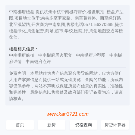
中南樾府楼盘,提供杭州余杭中南樾府房价,楼盘航拍 ,楼盘户型
图,项目地址位于:余杭东至罗家路、南至葛巷路、西至绿汀路、
北至溪望路,开发商为中南集团,售楼电话0571-56270888,提供
楼盘绿化,周边配套,商场,超市,学校,医院,行,周边地图交通等楼
盘信。
楼盘相关信息：
中南樾府航拍
中南樾府周边配套
中南樾府户型图
中南樾
府详情
中南樾府点评
免责声明：本网站作为房产信息聚合类导航网站，仅为方便广
大用户掌握信息而提供一站式无偿浏览、查阅的功能，所载内
容仅供参考，网站不声明或保证所发布信息的真实性，准确性
和完整性，最终信息以售楼处及政府部门登记备案为准，请谨
慎核查。
www.kan3721.com
首页
新房
资格查询
房贷计算器