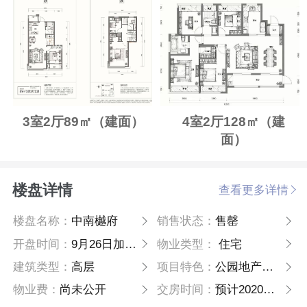
3室2厅89㎡（建面）
4室2厅128㎡（建
面）
楼盘详情
查看更多详情
楼盘名称：
中南樾府
销售状态：
售罄
开盘时间：
9月26日加推1、6、7#
物业类型：
住宅
建筑类型：
高层
项目特色：
公园地产、小户型、名企盘
物业费：
尚未公开
交房时间：
预计2020年9月底交付