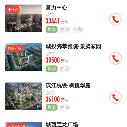
富力中心
不限购
余杭
33441
元/㎡
售罄
住宅
公寓
城投隽萃雅院·景腾家园
共有产权
余杭
30500
元/㎡
售罄
住宅
滨江杭铁·枫揽华庭
余杭
36100
元/㎡
售罄
住宅
城西宝龙广场
公寓不限购