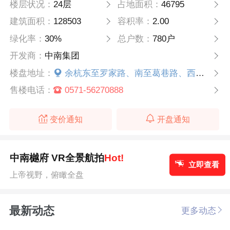
楼层状况：
24层
占地面积：
46795
建筑面积：
128503
容积率：
2.00
绿化率：
30%
总户数：
780户
开发商：
中南集团
楼盘地址：
余杭东至罗家路、南至葛巷路、西至绿汀路、北至溪望路
售楼电话：
0571-56270888
变价通知
开盘通知
中南樾府 VR全景航拍
Hot!
立即查看
上帝视野，俯瞰全盘
最新动态
更多动态