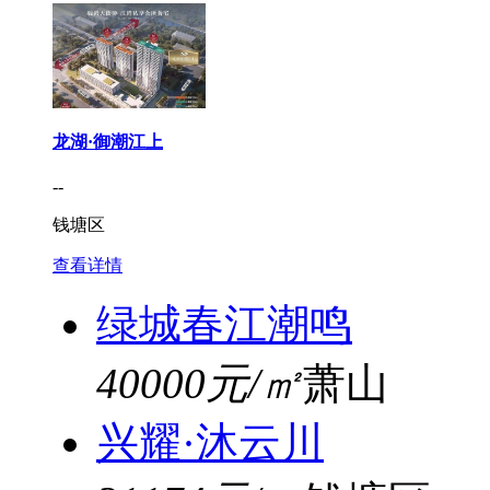
龙湖·御潮江上
--
钱塘区
查看详情
绿城春江潮鸣
40000元/㎡
萧山
兴耀·沐云川