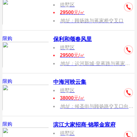
拱墅区
29500
元/㎡
地址：
顾扬路与蒋家桥交叉口
限购
保利和颂春风里
拱墅区
29500
元/㎡
地址：
运河新城·皇蒋路与蒋家桥路交汇处
限购
中海河映云集
拱墅区
38000
元/㎡
地址：
候圣街与顾扬路交叉口向东50米
限购
滨江大家招商·锦翠金宸府
拱墅区