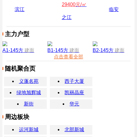
29400
元/㎡
滨江
临安
之江
主力户型
A1-145方
建面
B1-145方
建面
B2-145方
建面
点击查看全部
随机聚合页
义蓬名苑
西子大厦
绿地旭辉城
凯丽晶座
新街
华元
周边板块
运河新城
北部新城