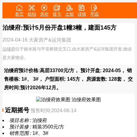
首页
航拍
房价
摇号
土拍
详情
平面
泊缦府:预计5月份开盘1幢3幢，建面145方
2024-04-16
大家房产&运河集团
泊缦府
位于丽水路与平安桥路交叉口,由大家房产&运河集团开发,物业
是大家物业。
泊缦府预计价格:高层33700元/方， 预计开盘: 2024-05， 销
售楼栋: 1#、 3#， 户型面积: 145方， 房源套数: 128套， 交
房时间:预计2026年12月。
泊缦府效果图
近期摇号
预售时间:2024-06-14
项目名称 :
泊缦府
预计装修 :
精装3500元/方
销售范围 :
1#、3#