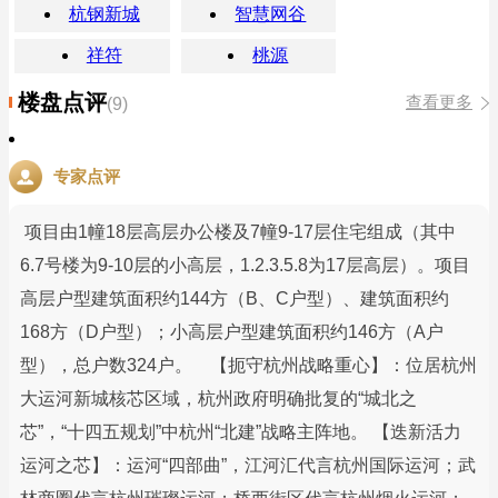
杭钢新城
智慧网谷
祥符
桃源
楼盘点评
查看更多
(9)
专家点评
项目由1幢18层高层办公楼及7幢9-17层住宅组成（其中
6.7号楼为9-10层的小高层，1.2.3.5.8为17层高层）。项目
高层户型建筑面积约144方（B、C户型）、建筑面积约
168方（D户型）；小高层户型建筑面积约146方（A户
型），总户数324户。 【扼守杭州战略重心】：位居杭州
大运河新城核芯区域，杭州政府明确批复的“城北之
芯”，“十四五规划”中杭州“北建”战略主阵地。 【迭新活力
运河之芯】：运河“四部曲”，江河汇代言杭州国际运河；武