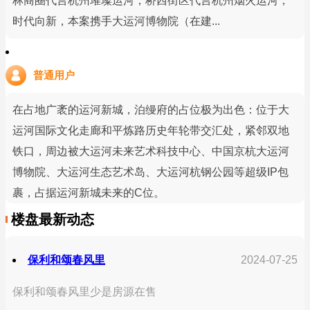
林商圈代言杭州璀璨运河；桥西街区代言杭州烟火运河；
时代向新，本案携手大运河博物院（在建...
普通用户
在占地广袤的运河新城，泊缦府的占位极为出色：位于大
运河国际文化走廊和平炼路历史年轮带交汇处，紧邻双地
铁口，周边被大运河未来艺术科技中心、中国京杭大运河
博物院、大运河生态艺术岛、大运河杭钢公园等超级IP包
裹，占据运河新城未来的C位。
楼盘最新动态
保利和颂春风里
2024-07-25
保利和颂春风里少是房源在售