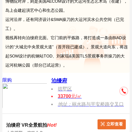
博物院对岸，则是美国AECOM设计的大运河生态艺术岛（在建），
岛上会建起演艺中心和生态公园。
运河沿岸，还有同济设计&SWA操刀的大运河滨水公共空间（已完
工）。
视线再转向泊缦府北面。它门前的平炼路，将打造成一条由BIAD设
计的“大城北中央景观大道”（首开段已建成）。景观大道向东，将连
起SOM设计的杭钢站TOD、刘家琨&美国TLS景观事务所操刀的大
运河杭钢公园（部分已试运营）。
限购
泊缦府
拱墅区
33700
元/㎡
地址：
丽水路与平安桥路交叉口
立即查看
泊缦府 VR全景航拍
Hot!