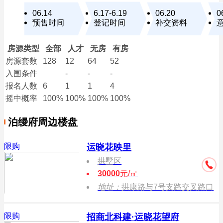
06.14
6.17-6.19
06.20
0
预售时间
登记时间
补交资料
房源类型
全部
人才
无房
有房
房源套数
128
12
64
52
入围条件
-
-
-
报名
人数
6
1
1
4
摇中概率
100%
100%
100%
100%
泊缦府周边楼盘
限购
运晓花映里
拱墅区
30000
元/㎡
地址：
拱康路与7号支路交叉路口
限购
招商北科建·运晓花望府