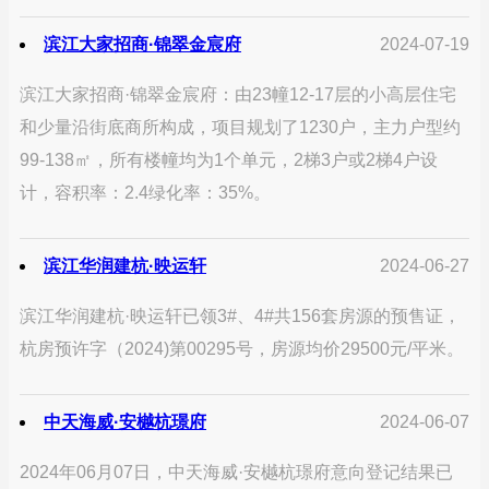
滨江大家招商·锦翠金宸府
2024-07-19
滨江大家招商·锦翠金宸府：由23幢12-17层的小高层住宅
和少量沿街底商所构成，项目规划了1230户，主力户型约
99-138㎡，所有楼幢均为1个单元，2梯3户或2梯4户设
计，容积率：2.4绿化率：35%。
滨江华润建杭·映运轩
2024-06-27
滨江华润建杭·映运轩已领3#、4#共156套房源的预售证，
杭房预许字（2024)第00295号，房源均价29500元/平米。
中天海威·安樾杭璟府
2024-06-07
2024年06月07日，中天海威·安樾杭璟府意向登记结果已