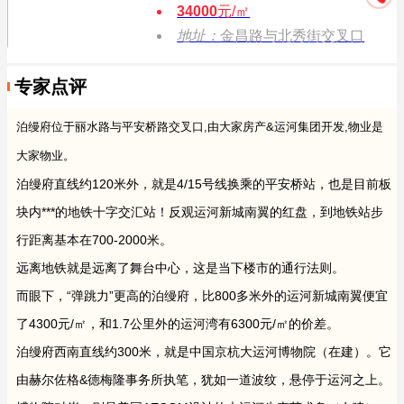
34000
元/㎡
地址：
金昌路与北秀街交叉口
专家点评
泊缦府位于丽水路与平安桥路交叉口,由大家房产&运河集团开发,物业是
大家物业。
泊缦府直线约120米外，就是4/15号线换乘的平安桥站，也是目前板
块内***的地铁十字交汇站！反观运河新城南翼的红盘，到地铁站步
行距离基本在700-2000米。
远离地铁就是远离了舞台中心，这是当下楼市的通行法则。
而眼下，“弹跳力”更高的泊缦府，比800多米外的运河新城南翼便宜
了4300元/㎡，和1.7公里外的运河湾有6300元/㎡的价差。
泊缦府西南直线约300米，就是中国京杭大运河博物院（在建）。它
由赫尔佐格&德梅隆事务所执笔，犹如一道波纹，悬停于运河之上。