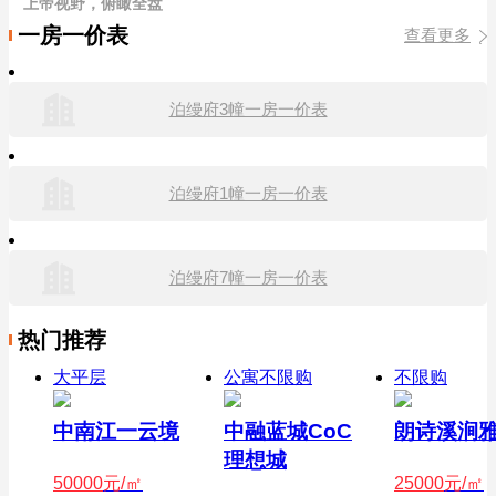
上帝视野，俯瞰全盘
一房一价表
查看更多
泊缦府3幢一房一价表
泊缦府1幢一房一价表
泊缦府7幢一房一价表
热门推荐
大平层
公寓不限购
不限购
中南江一云境
中融蓝城CoC
朗诗溪涧
理想城
50000
元/㎡
25000
元/㎡