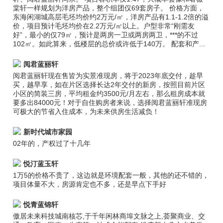
棠轩一样规划为洋房产品，整个组团仅69套房子。 价格方面，
东海闲湖城高层毛坯均价约2万元/㎡，洋房产品有1.1-1.2倍的溢
价，项目预计毛坯均价在2.2万元/㎡以上。户型非常“刚需友
好”，最小的仅79㎡，预计是两房一卫或两房两卫，***的不过
102㎡。如此算来，低楼层的总价或许低于140万。 配套和产...
阅君蓝丽轩
阅君蓝丽轩现在售皆为实景准现房，将于2023年底交付，趁早
买，越早享，如在片区选择长达2年交付的新房，按照目前片区
小区的简装三房，平均租金约3500元/月左右，那么租房成本就
要多出84000元！对于自住购房者来说，选择阅君蓝丽轩准现房
可极大的节省入住成本，为未来供房生活减负！
新时代城市家园
02年的，产权过了十几年
悦汀蓝玉轩
1万5的价格不贵了，这边就是环境配套一般，其他的还不错的，
项目体量不大，房源肯定也不多，还是早点下手好
悦青蓝锦轩
傲居未来科技城南核芯,于千年闲林商埠文脉之上,荟聚商业、交