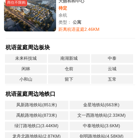
大丽和和中心
商住不限购
待定
余杭
类型：
公寓
距离杭语蓝庭2.46KM
杭语蓝庭周边板块
未来科技城
南湖新城
中泰
闲林
仓前
云城
小和山
留下
五常
杭语蓝庭周边地铁口
凤新路地铁站(851米)
金星地铁站(663米)
禹航路地铁站(873米)
文一西路地铁站(2.33KM)
绿汀路地铁口(3.44KM)
中泰地铁站(3.6KM)
龙舟北路地铁站(2.87KM)
创明路地铁站(4.58KM)