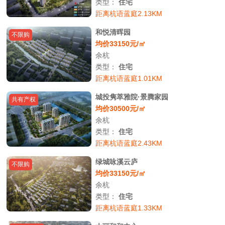
类型：
住宅
距离杭语蓝庭2.13KM
和悦清晖园
不限购
均价33150元/㎡
余杭
类型：
住宅
距离杭语蓝庭1.01KM
城投隽萃雅院·景腾家园
共有产权
均价30500元/㎡
余杭
类型：
住宅
距离杭语蓝庭2.43KM
绿城咏溪云庐
不限购
均价33150元/㎡
余杭
类型：
住宅
距离杭语蓝庭1.33KM