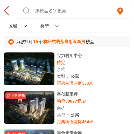
区域
类型
为您找到
15
个
杭州杭语蓝庭附近新房
楼盘
宝力君汇中心
待定
余杭
类型：
公寓
距离杭语蓝庭333米
星创新里程
商业不限购
均价30677元/㎡
余杭
类型：
公寓
距离杭语蓝庭484米
嘉合未来金座