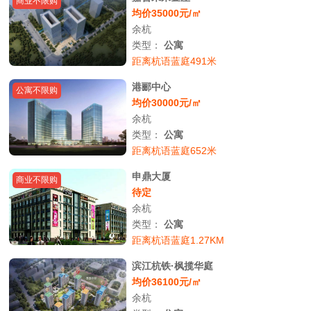
商业不限购
均价35000元/㎡
余杭
类型：
公寓
距离杭语蓝庭491米
港郦中心
公寓不限购
均价30000元/㎡
余杭
类型：
公寓
距离杭语蓝庭652米
申鼎大厦
商业不限购
待定
余杭
类型：
公寓
距离杭语蓝庭1.27KM
滨江杭铁·枫揽华庭
均价36100元/㎡
余杭