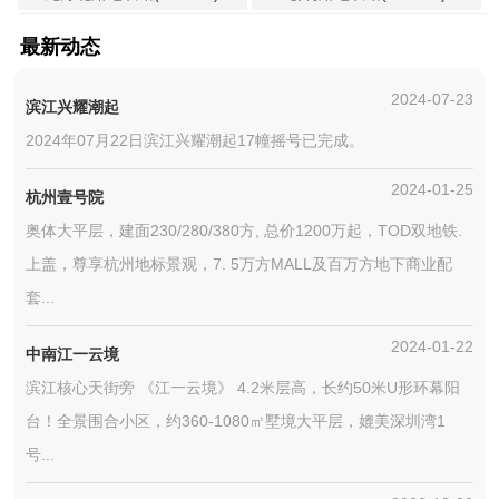
最新动态
2024-07-23
滨江兴耀潮起
2024年07月22日滨江兴耀潮起17幢摇号已完成。
2024-01-25
杭州壹号院
奥体大平层，建面230/280/380方, 总价1200万起，TOD双地铁.
上盖，尊享杭州地标景观，7. 5万方MALL及百万方地下商业配
套...
2024-01-22
中南江一云境
滨江核心天街旁 《江一云境》 4.2米层高，长约50米U形环幕阳
台！全景围合小区，约360-1080㎡墅境大平层，媲美深圳湾1
号...