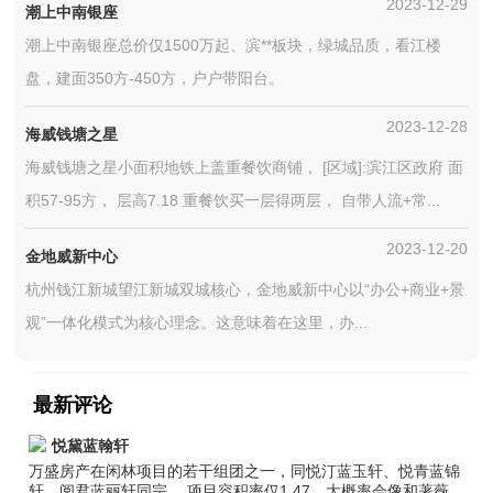
2023-12-29
潮上中南银座
潮上中南银座总价仅1500万起、滨**板块，绿城品质，看江楼
盘，建面350方-450方，户户带阳台。
2023-12-28
海威钱塘之星
海威钱塘之星小面积地铁上盖重餐饮商铺， [区域]:滨江区政府 面
积57-95方， 层高7.18 重餐饮买一层得两层， 自带人流+常...
2023-12-20
金地威新中心
杭州钱江新城望江新城双城核心，金地威新中心以“办公+商业+景
观”一体化模式为核心理念。这意味着在这里，办...
最新评论
悦黛蓝翰轩
万盛房产在闲林项目的若干组团之一，同悦汀蓝玉轩、悦青蓝锦
轩、阅君蓝丽轩同宗。 项目容积率仅1.47，大概率会像和著薇