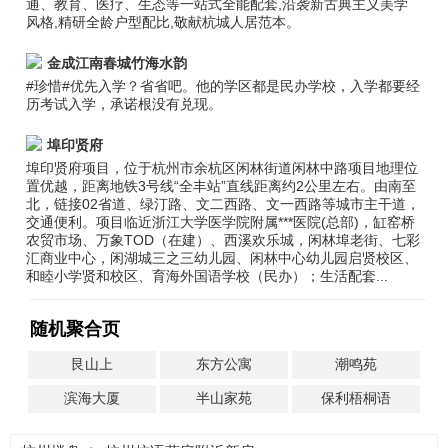
通、教育、医疗、生态等一站式全能配套,沿袭新古典主义美学
风格,精研全龄户型配比,敬献杭城人居范本。
金成江南春城竹海水韵
#珍惜#优先入学？省省吧。他的学区都是民办学校，入学都要经
历考试入学，承诺根没有兑现。
埠印贤府
埠印贤府项目，位于杭州市余杭区闲林街道闲林中路项目地理位
置优越，距离地铁3号线“全丰站”直线距离约2公里左右。由南至
北，链接02省道、绿汀路、文二西路、文一西路等城市主干道，
交通便利。项目临近浙江大学医学院附属***医院(总部)，缸窑桥
农贸市场、万象TOD（在建）、西溪欢乐城，闲林埠老街、七彩
汇商业中心，闲湖城三之三幼儿园、闲林中心幼儿园启贤校区、
和睦小学贤和校区、育海外国语学校（民办）；生活配套...
随机聚合页
艮山上
东方公寓
潮鸣苑
滨海大厦
半山家苑
保利梧桐语