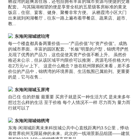
栖霞湾的超爽居住感，还包括拥有丰富的城市资源与便捷的交通
配套。 与其隔湖相望的便是享誉全杭的五星级客房标准的黄龙
饭店，住宿、宴客、健身、聚餐非常方便。 从栖霞湾小区大门
出来就到闲湖餐厅，往东一路上遍布着早餐店、蔬果店、超市、
教...
东海闲湖城琥珀湾
每一个楼盘都具备两重价值——“产品价值”与“资产价值”。成熟
的城市界面、丰富的园区配套、“长板”明显的户型，锦绣湾俨然
兑现了优秀的产品力，这也促使其资产价值不断上升。 虽然价
格还未公示，但从该区域平均限价可以推测，房源毛坯价格大约
在2万元/㎡上下。 这是什么概念？放在杭州限购区来看，差不多
价位的产品中，锦绣湾的环境界面、生活氛围已属前列。更重要
的是，它与在售...
东海闲湖城玉屏湾
自己住 住的舒服 最重要 买房子就是买一种生活方式 是未来多年
想过怎么样的生活 至于价格 每个人情况不一样 尽力而为 量力而
行就可以了
东海闲湖城锦绣湾
东海·闲湖城距离未来科技城公共中心直线距离约3.5公里，悸动
着世界杭州无限延伸的未来。此次的一线湖景新品组团——建筑