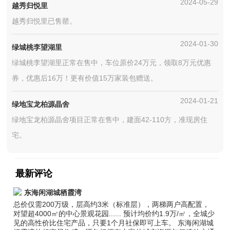
2024-05-29
越秀归悦里
越秀归悦里已售罄。
2024-01-30
绿城桃李望湖里
绿城桃李望湖里正常在售中，车位原价24万元，领取8万元优惠
券，优惠后16万！更有价值15万家装包赠送。
2024-01-21
绿地宝龙柏源晶舍
绿地宝龙柏源晶舍项目正常在售中，建面42-110方，准现房住
宅。
最新评论
东海闲湖城栖霞湾
总价仅需200万级，层高约3米（标准层），两梯两户高配置，
对望超4000㎡的中心景观花园...... 预计均价约1.9万/㎡，全城少
见的高性价比住宅产品，只要1个月社保即可上车。 东海闲湖城