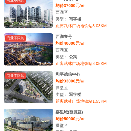
商业不限购
均价37000元/㎡
西湖区
类型：
写字楼
距离武林广场地铁站3.03KM
西湖壹号
商业不限购
均价40000元/㎡
西湖区
类型：
公寓
距离武林广场地铁站3.05KM
和平德信中心
商业不限购
均价33000元/㎡
拱墅区
类型：
写字楼
距离武林广场地铁站1.53KM
嘉里城(馥源庭)
均价50000元/㎡
拱墅区