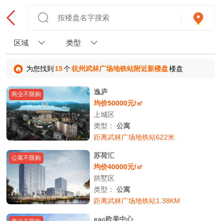
区域
类型
为您找到
15
个
杭州武林广场地铁站附近新楼盘
楼盘
逸庐
商业不限购
均价50000元/㎡
上城区
类型：
公寓
距离武林广场地铁站622米
苏荷汇
公寓不限购
均价40000元/㎡
拱墅区
类型：
公寓
距离武林广场地铁站1.38KM
eac欧美中心