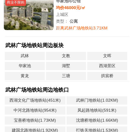
华家池印公馆
商业不限购
均价46000元/㎡
上城区
类型：
公寓
距离武林广场地铁站3.71KM
武林广场地铁站周边板块
武林
文教
文晖
华家池
湖墅
西湖景区
黄龙
三塘
拱宸桥
武林广场地铁站周边地铁口
西湖文化广场地铁站(451米)
武林门地铁站(1.02KM)
中河北路地铁站(954米)
凤起路地铁站(591米)
宝善桥地铁站(1.73KM)
沈塘桥地铁站(1.66KM)
建国北路地铁站(1.92KM)
打铁关地铁站(1.53KM)