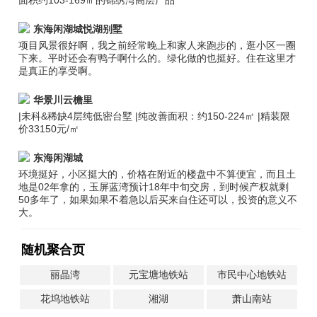
面积约103-169㎡的锦绣湾高层产品
东海闲湖城悦湖别墅
项目风景很好啊，我之前经常晚上和家人来跑步的，逛小区一圈
下来。平时还会有鸭子啊什么的。绿化做的也挺好。住在这里才
是真正的享受啊。
华景川云檐里
|未科&稀缺4层纯低密台墅 |纯改善面积：约150-224㎡ |精装限
价33150元/㎡
东海闲湖城
环境挺好，小区挺大的，价格在附近的楼盘中不算便宜，而且土
地是02年拿的，玉屏蓝湾预计18年中旬交房，到时候产权就剩
50多年了，如果如果不着急以后买来自住还可以，投资的意义不
大。
随机聚合页
丽晶湾
元宝塘地铁站
市民中心地铁站
花坞地铁站
湘湖
萧山南站