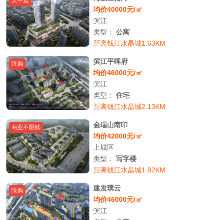
大平层
均价40000元/㎡
滨江
类型：
公寓
距离钱江水晶城1.63KM
滨江平晖府
限购
均价46000元/㎡
滨江
类型：
住宅
距离钱江水晶城2.13KM
金瑞山南印
商业不限购
均价42000元/㎡
上城区
类型：
写字楼
距离钱江水晶城1.82KM
建发璞云
限购
均价46000元/㎡
滨江