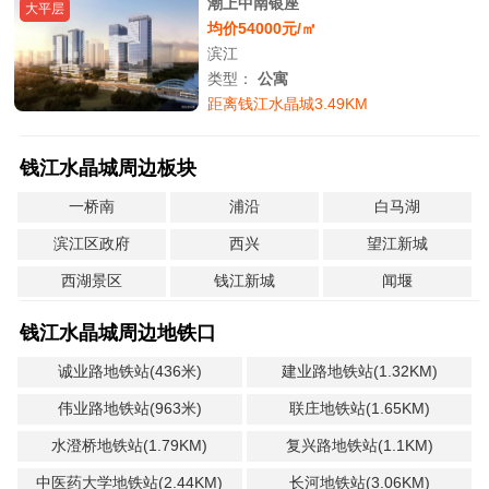
潮上中南银座
大平层
均价54000元/㎡
滨江
类型：
公寓
距离钱江水晶城3.49KM
钱江水晶城周边板块
一桥南
浦沿
白马湖
滨江区政府
西兴
望江新城
西湖景区
钱江新城
闻堰
钱江水晶城周边地铁口
诚业路地铁站(436米)
建业路地铁站(1.32KM)
伟业路地铁站(963米)
联庄地铁站(1.65KM)
水澄桥地铁站(1.79KM)
复兴路地铁站(1.1KM)
中医药大学地铁站(2.44KM)
长河地铁站(3.06KM)