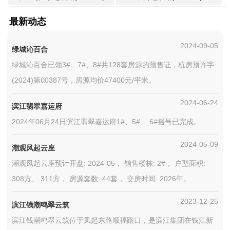
最新动态
2024-09-05
绿城沁百合
绿城沁百合已领3#、7#、8#共128套房源的预售证，杭房预许字
(2024)第00387号，房源均价47400元/平米。
2024-06-24
滨江翡翠嘉运府
2024年06月24日滨江翡翠嘉运府1#、5#、 6#摇号已完成。
2024-05-09
潮观凤起云座
潮观凤起云座预计开盘: 2024-05， 销售楼栋: 2#， 户型面积:
308方、 311方， 房源套数: 44套， 交房时间: 2026年。
2023-12-25
滨江钱潮鸣翠云筑
滨江钱潮鸣翠云筑位于凤起东路顺福路口，是滨江集团在钱江新