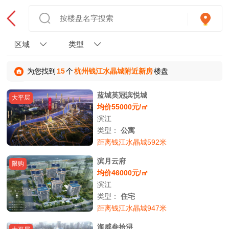
区域
类型
为您找到
15
个
杭州钱江水晶城附近新房
楼盘
蓝城英冠滨悦城
大平层
均价55000元/㎡
滨江
类型：
公寓
距离钱江水晶城592米
滨月云府
限购
均价46000元/㎡
滨江
类型：
住宅
距离钱江水晶城947米
海威叁拾浔