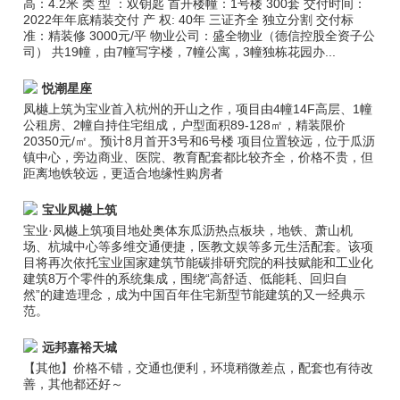
高：4.2米 类 型 ：双钥匙 首开楼幢：1号楼 300套 交付时间：
2022年年底精装交付 产 权: 40年 三证齐全 独立分割 交付标
准：精装修 3000元/平 物业公司：盛全物业（德信控股全资子公
司） 共19幢，由7幢写字楼，7幢公寓，3幢独栋花园办...
悦潮星座
凤樾上筑为宝业首入杭州的开山之作，项目由4幢14F高层、1幢
公租房、2幢自持住宅组成，户型面积89-128㎡，精装限价
20350元/㎡。预计8月首开3号和6号楼 项目位置较远，位于瓜沥
镇中心，旁边商业、医院、教育配套都比较齐全，价格不贵，但
距离地铁较远，更适合地缘性购房者
宝业凤樾上筑
宝业·凤樾上筑项目地处奥体东瓜沥热点板块，地铁、萧山机
场、杭城中心等多维交通便捷，医教文娱等多元生活配套。该项
目将再次依托宝业国家建筑节能碳排研究院的科技赋能和工业化
建筑8万个零件的系统集成，围绕“高舒适、低能耗、回归自
然”的建造理念，成为中国百年住宅新型节能建筑的又一经典示
范。
远邦嘉裕天城
【其他】价格不错，交通也便利，环境稍微差点，配套也有待改
善，其他都还好～