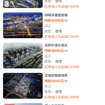
类型：
住宅
距离钱江水晶城2.31KM
绿城卓越傲旋城
均价31000元/㎡
滨江
类型：
住宅
距离钱江水晶城2.36KM
花样年浦乐项目
均价38000元/㎡
滨江
类型：
住宅
距离钱江水晶城1.52KM
龙湖滨颂御湖境
均价39163元/㎡
滨江
类型：
住宅
距离钱江水晶城1.89KM