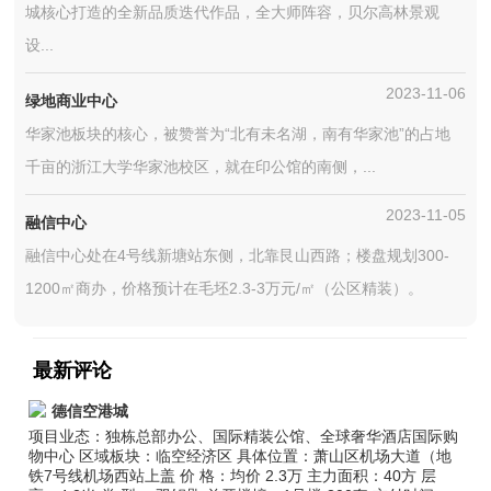
城核心打造的全新品质迭代作品，全大师阵容，贝尔高林景观
设...
2023-11-06
绿地商业中心
华家池板块的核心，被赞誉为“北有未名湖，南有华家池”的占地
千亩的浙江大学华家池校区，就在印公馆的南侧，...
2023-11-05
融信中心
融信中心处在4号线新塘站东侧，北靠艮山西路；楼盘规划300-
1200㎡商办，价格预计在毛坯2.3-3万元/㎡（公区精装）。
最新评论
德信空港城
项目业态：独栋总部办公、国际精装公馆、全球奢华酒店国际购
物中心 区域板块：临空经济区 具体位置：萧山区机场大道（地
铁7号线机场西站上盖 价 格：均价 2.3万 主力面积：40方 层