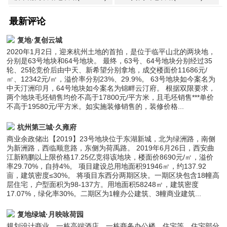
最新评论
复地·复创云城
2020年1月2日，迎来杭州土地的首拍，是位于临平山北的两块地，
分别是63号地块和64号地块。 最终，63号、64号地块分别经过35
轮、25轮竞价后由中天、新希望分别拿地，成交楼面价11686元/
㎡、12342元/㎡，溢价率分别23%、29.9%。 63号地块如今案名为
中天汀洲印月，64号地块如今案名为锦畔云汀府。 根据双限要求，
两个地块毛坯销售均价不高于17800元/平方米，且毛坯销售***单价
不高于19580元/平方米。如实施装修销售的，装修价格...
杭州第三城·久雍府
商业余政储出【2019】23号地块位于东湖新城，北为绿洲路，南侧
为新洲路，西临顺意路，东侧为荷禹路。 2019年6月26日，西安曲
江新鸥鹏以上限价格17.25亿竞得该地块，楼面价8690元/㎡，溢价
率29.70%，自持4%。 项目建设总用地面积91946㎡，约137.92
亩，建筑密度≤30%。 将项目东西分两期区块。一期区块包含18幢高
层住宅，户型面积为98-137方。用地面积58248㎡，建筑密度
17.07%，绿化率30%。二期区为1幢办公建筑、3幢商业建筑...
复地绿城·月映咏荷园
规划设计商业、一栋高端酒店、一栋商务办公楼、住宅等。住宅部分