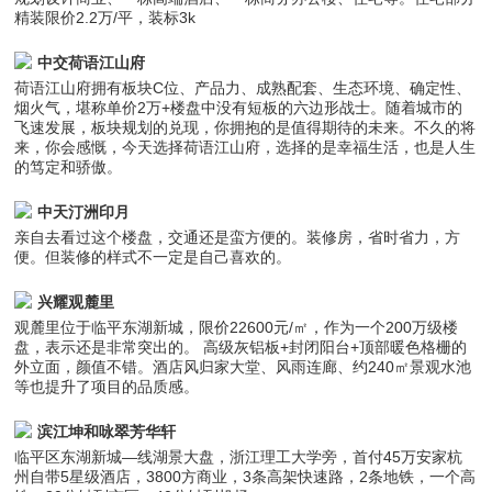
精装限价2.2万/平，装标3k
中交荷语江山府
荷语江山府拥有板块C位、产品力、成熟配套、生态环境、确定性、
烟火气，堪称单价2万+楼盘中没有短板的六边形战士。随着城市的
飞速发展，板块规划的兑现，你拥抱的是值得期待的未来。不久的将
来，你会感慨，今天选择荷语江山府，选择的是幸福生活，也是人生
的笃定和骄傲。
中天汀洲印月
亲自去看过这个楼盘，交通还是蛮方便的。装修房，省时省力，方
便。但装修的样式不一定是自己喜欢的。
兴耀观麓里
观麓里位于临平东湖新城，限价22600元/㎡，作为一个200万级楼
盘，表示还是非常突出的。 高级灰铝板+封闭阳台+顶部暖色格栅的
外立面，颜值不错。酒店风归家大堂、风雨连廊、约240㎡景观水池
等也提升了项目的品质感。
滨江坤和咏翠芳华轩
临平区东湖新城—线湖景大盘，浙江理工大学旁，首付45万安家杭
州自带5星级酒店，3800方商业，3条高架快速路，2条地铁，一个高