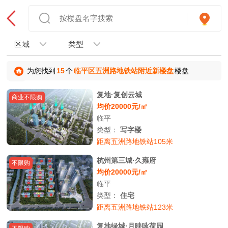
区域
类型
为您找到
15
个
临平区五洲路地铁站附近新楼盘
楼盘
复地·复创云城
商业不限购
均价20000元/㎡
临平
类型：
写字楼
距离五洲路地铁站105米
杭州第三城·久雍府
不限购
均价20000元/㎡
临平
类型：
住宅
距离五洲路地铁站123米
复地绿城·月映咏荷园