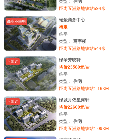
类型：
住宅
距离五洲路地铁站594米
瑞聚商务中心
商业不限购
待定
临平
类型：
写字楼
距离五洲路地铁站544米
绿翠芳映轩
不限购
均价23580元/㎡
临平
类型：
住宅
距离五洲路地铁站1.16KM
绿城月依星河轩
不限购
均价22600元/㎡
临平
类型：
住宅
距离五洲路地铁站1.09KM