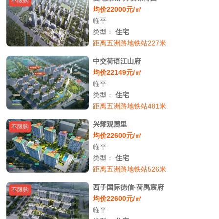
不限购
均价22000元/㎡
临平
类型：
住宅
距离五洲路地铁站227米
中交荷语江山府
均价22149元/㎡
临平
类型：
住宅
距离五洲路地铁站481米
兴耀观麓里
不限购
均价22600元/㎡
临平
类型：
住宅
距离五洲路地铁站526米
西子国际德信·荷禹宸府
不限购
均价22600元/㎡
临平