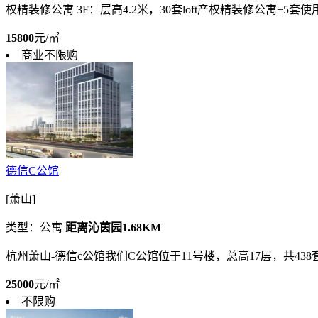
权精装修公寓 3F：层高4.2米，30套loft产权精装修公寓+5套使
15800
元/㎡
商业不限购
德信C公馆
[萧山]
类型：公寓
距离沁茵园1.68KM
杭州萧山-德信c公馆我们C公馆位于11号楼，总高17层，共438套
25000
元/㎡
不限购