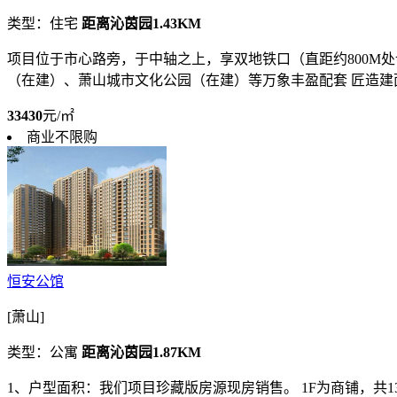
类型：住宅
距离沁茵园1.43KM
项目位于市心路旁，于中轴之上，享双地铁口（直距约800M处
（在建）、萧山城市文化公园（在建）等万象丰盈配套 匠造建面约10
33430
元/㎡
商业不限购
恒安公馆
[萧山]
类型：公寓
距离沁茵园1.87KM
1、户型面积：我们项目珍藏版房源现房销售。 1F为商铺，共13套，