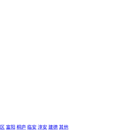
区
富阳
桐庐
临安
淳安
建德
其他