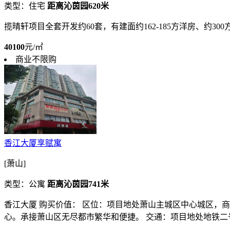
类型：住宅
距离沁茵园620米
揽晴轩项目全套开发约60套，有建面约162-185方洋房、约300
40100
元/㎡
商业不限购
香江大厦享赋寓
[萧山]
类型：公寓
距离沁茵园741米
香江大厦 购买价值： 区位：项目地处萧山主城区中心城区，
心。承接萧山区无尽都市繁华和便捷。 交通：项目地处地铁二号