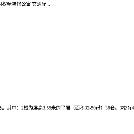
用权精装修公寓 交通配...
。其中：2楼为层高3.55米的平层（面积32-50㎡）36套。3楼有