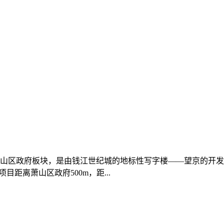
山区政府板块，是由钱江世纪城的地标性写字楼——望京的开发商
目距离萧山区政府500m，距...