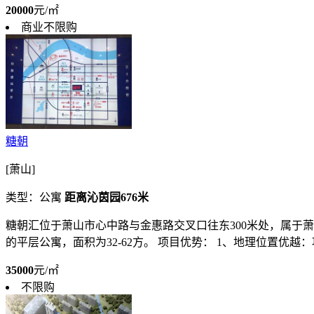
20000
元/㎡
商业不限购
糖朝
[萧山]
类型：公寓
距离沁茵园676米
糖朝汇位于萧山市心中路与金惠路交叉口往东300米处，属于萧
的平层公寓，面积为32-62方。 项目优势： 1、地理位置优越：项
35000
元/㎡
不限购