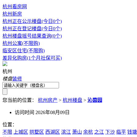
杭州看房网
杭州新房
杭州正在公示楼盘(今日0个)
杭州正在登记楼盘(今日0个)
杭州楼盘摇号结果查询(0个)
杭州公寓(不限购)
临安区住宅(不限购)
差异化购房(1个月社保可买)
杭州
楼盘
装修
您当前的位置：
杭州房产
>
杭州楼盘
>
沁茵园
访问时间 2026年08月09日
位置：
不限
上城区
拱墅区
西湖区
滨江
萧山
余杭
之江
下沙
临平
钱塘