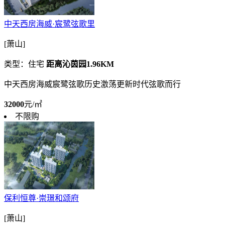
中天西房海威·宸鹭弦歌里
[萧山]
类型：住宅
距离沁茵园1.96KM
中天西房海威宸鹭弦歌历史激荡更新时代弦歌而行
32000
元/㎡
不限购
保利恒尊·崇璟和颂府
[萧山]