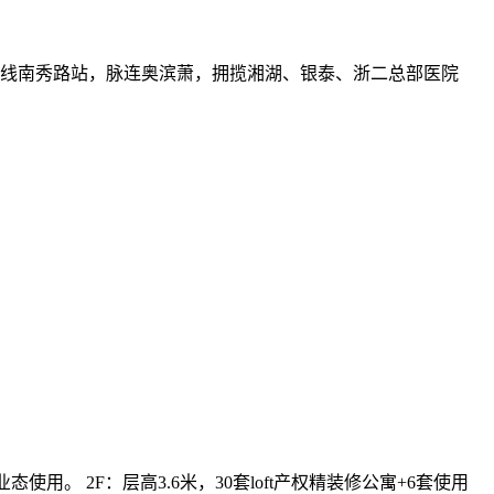
5号线南秀路站，脉连奥滨萧，拥揽湘湖、银泰、浙二总部医院
使用。 2F：层高3.6米，30套loft产权精装修公寓+6套使用