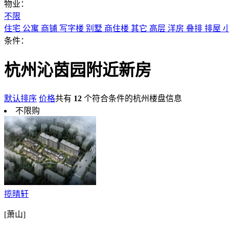
物业：
不限
住宅
公寓
商铺
写字楼
别墅
商住楼
其它
高层
洋房
叠排
排屋
条件：
杭州沁茵园附近新房
默认排序
价格
共有
12
个符合条件的杭州楼盘信息
不限购
揽晴轩
[萧山]