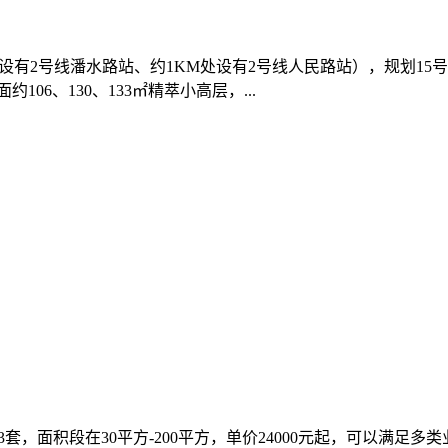
设有2号线潘水路站、约1KM处设有2号线人民路站），规划1
6、130、133㎡精萃小高层，...
面积段在30平方-200平方，单价24000元起，可以满足多类业态