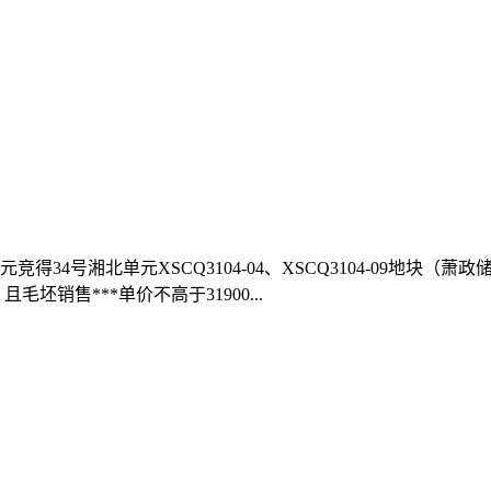
得34号湘北单元XSCQ3104-04、XSCQ3104-09地块（萧政储
坯销售***单价不高于31900...