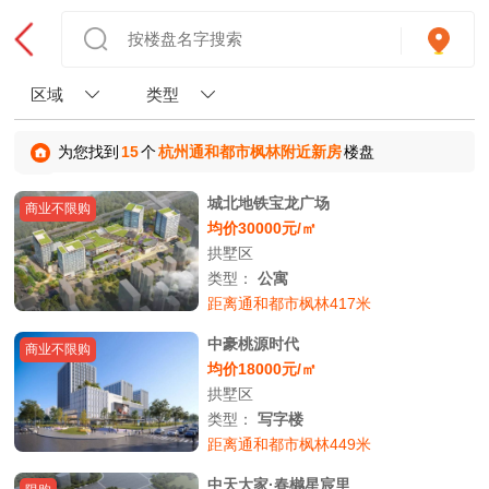
区域
类型
为您找到
15
个
杭州通和都市枫林附近新房
楼盘
城北地铁宝龙广场
商业不限购
均价30000元/㎡
拱墅区
类型：
公寓
距离通和都市枫林417米
中豪桃源时代
商业不限购
均价18000元/㎡
拱墅区
类型：
写字楼
距离通和都市枫林449米
中天大家·春樾星宸里