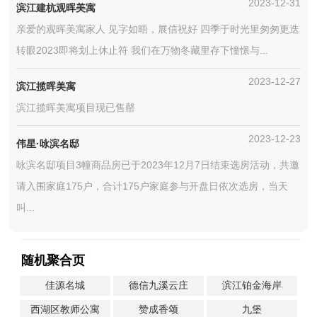
2023-12-31
滨江建杭观晖美寓
亲爱的观晖美寓家人 见字如晤，展信祝好 四季于时光里匆匆更迭
转眼2023即将划上休止符 我们在万物冬藏里存下憧憬与...
2023-12-27
滨江揽晖美寓
滨江揽晖美寓项目现已售罄
2023-12-23
伟星·咏滨名邸
咏滨名邸项目3幢商品房已于2023年12月7日结束选房活动，共邀
请入围家庭175户，合计175户家庭参与开盘日依次选房，当天
叫...
随机聚合页
佳源名城
德信九溪云庄
滨江铂金海岸
西湖区教师公寓
赞成香颂
九堡