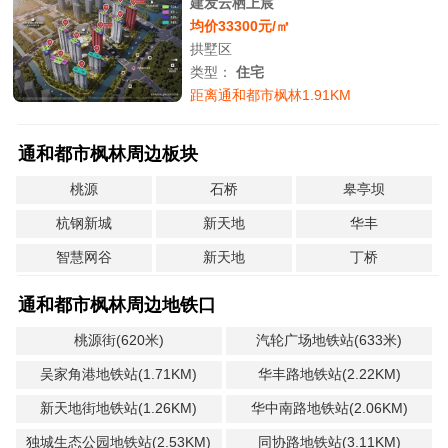
建发云栖上宸
均价33300元/㎡
拱墅区
类型：
住宅
距离通和都市枫林1.91KM
通和都市枫林周边板块
桃源
石桥
皋亭坝
杭钢新城
新天地
华丰
智慧网谷
新天地
丁桥
通和都市枫林周边地铁口
桃源街(620米)
汽轮广场地铁站(633米)
吴家角港地铁站(1.71KM)
华丰路地铁站(2.22KM)
新天地街地铁站(1.26KM)
华中南路地铁站(2.06KM)
独城生态公园地铁站(2.53KM)
同协路地铁站(3.11KM)