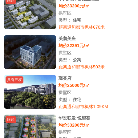
限购
均价33200元/㎡
拱墅区
类型：
住宅
距离通和都市枫林670米
美麓美座
均价32391元/㎡
拱墅区
类型：
公寓
距离通和都市枫林503米
璟荟府
共有产权
均价25000元/㎡
拱墅区
类型：
住宅
距离通和都市枫林1.09KM
华发联发·悦望荟
限购
均价33200元/㎡
拱墅区