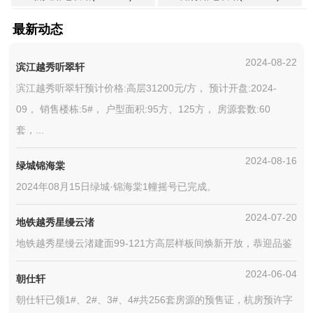
最新动态
2024-08-22
滨江越秀听翠轩
滨江越秀听翠轩预计价格:高层31200元/方， 预计开盘:2024-
09， 销售楼栋:5#， 户型面积:95方、125方， 房源套数:60
套，...
2024-08-16
绿城锦海棠
2024年08月15日绿城·锦海棠1幢摇号已完成。
2024-07-20
地铁越秀星缦云渚
地铁越秀星缦云渚建面99-121方高层样板间焕新开放，恭迎品鉴
2024-06-04
朝仕轩
朝仕轩已领1#、2#、3#、4#共256套房源的预售证，杭房预许字