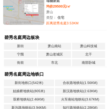
瑞樾新庭
均价29500元/㎡
萧山
类型：
住宅
距离碧秀名庭3.53KM
碧秀名庭周边板块
新街
萧山南站
萧山科技城
宁围
萧山老城区
北干
衙前
市北
南部卧城
碧秀名庭周边地铁口
新街地铁口(542米)
合欢路地铁站(1.56KM)
姑娘桥地铁站(805米)
新汉路地铁站(2.63KM)
双桥地铁站(2.46KM)
火车南站地铁站(3.67KM)
新兴路地铁站(3.94KM)
知行路地铁站(2.28KM)