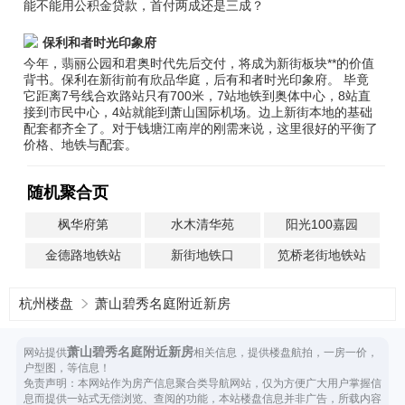
能不能用公积金贷款，首付两成还是三成？
保利和者时光印象府
今年，翡丽公园和君奥时代先后交付，将成为新街板块**的价值
背书。保利在新街前有欣品华庭，后有和者时光印象府。 毕竟
它距离7号线合欢路站只有700米，7站地铁到奥体中心，8站直
接到市民中心，4站就能到萧山国际机场。边上新街本地的基础
配套都齐全了。对于钱塘江南岸的刚需来说，这里很好的平衡了
价格、地铁与配套。
随机聚合页
枫华府第
水木清华苑
阳光100嘉园
金德路地铁站
新街地铁口
笕桥老街地铁站
杭州楼盘
萧山碧秀名庭附近新房
萧山碧秀名庭附近新房
网站提供
相关信息，提供楼盘航拍，一房一价，
户型图，等信息！
免责声明：本网站作为房产信息聚合类导航网站，仅为方便广大用户掌握信
息而提供一站式无偿浏览、查阅的功能，本站楼盘信息并非广告，所载内容