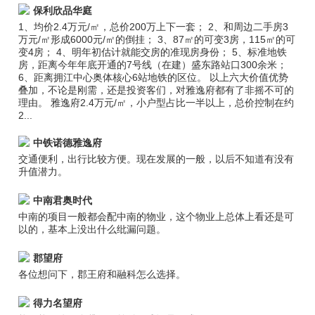
保利欣品华庭
1、均价2.4万元/㎡，总价200万上下一套； 2、和周边二手房3
万元/㎡形成6000元/㎡的倒挂； 3、87㎡的可变3房，115㎡的可
变4房； 4、明年初估计就能交房的准现房身份； 5、标准地铁
房，距离今年年底开通的7号线（在建）盛东路站口300余米；
6、距离拥江中心奥体核心6站地铁的区位。 以上六大价值优势
叠加，不论是刚需，还是投资客们，对雅逸府都有了非摇不可的
理由。 雅逸府2.4万元/㎡，小户型占比一半以上，总价控制在约
2...
中铁诺德雅逸府
交通便利，出行比较方便。现在发展的一般，以后不知道有没有
升值潜力。
中南君奥时代
中南的项目一般都会配中南的物业，这个物业上总体上看还是可
以的，基本上没出什么纰漏问题。
郡望府
各位想问下，郡王府和融科怎么选择。
得力名望府