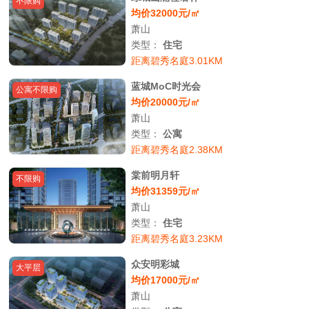
不限购
均价32000元/㎡
萧山
类型：
住宅
距离碧秀名庭3.01KM
蓝城MoC时光会
公寓不限购
均价20000元/㎡
萧山
类型：
公寓
距离碧秀名庭2.38KM
棠前明月轩
不限购
均价31359元/㎡
萧山
类型：
住宅
距离碧秀名庭3.23KM
众安明彩城
大平层
均价17000元/㎡
萧山