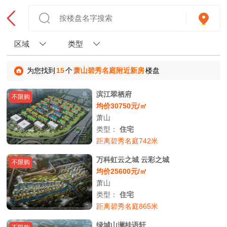
区域
类型
为您找到
15
个
萧山碧秀名庭附近新房
楼盘
滨江翠栖府
不限购
均价30750元/㎡
萧山
类型：
住宅
距离碧秀名庭742米
万科虹云之城 云彩之城
不限购
均价25600元/㎡
萧山
类型：
住宅
距离碧秀名庭865米
绿城山澜桂语轩