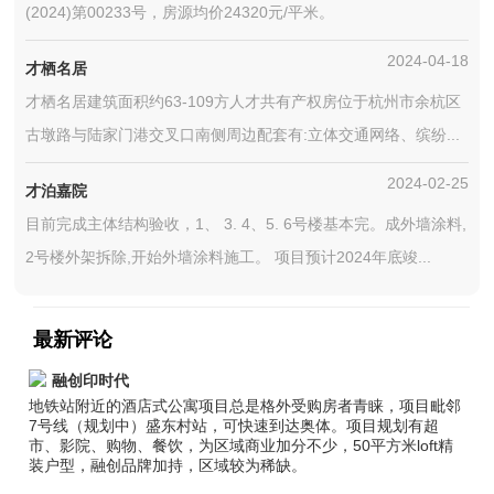
(2024)第00233号，房源均价24320元/平米。
2024-04-18
才栖名居
才栖名居建筑面积约63-109方人才共有产权房位于杭州市余杭区
古墩路与陆家门港交叉口南侧周边配套有:立体交通网络、缤纷...
2024-02-25
才泊嘉院
目前完成主体结构验收，1、 3. 4、5. 6号楼基本完。成外墙涂料,
2号楼外架拆除,开始外墙涂料施工。 项目预计2024年底竣...
最新评论
融创印时代
地铁站附近的酒店式公寓项目总是格外受购房者青睐，项目毗邻
7号线（规划中）盛东村站，可快速到达奥体。项目规划有超
市、影院、购物、餐饮，为区域商业加分不少，50平方米loft精
装户型，融创品牌加持，区域较为稀缺。