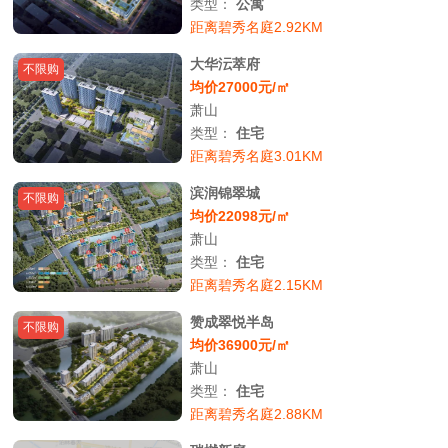
类型：
公寓
距离碧秀名庭2.92KM
大华沄萃府
不限购
均价27000元/㎡
萧山
类型：
住宅
距离碧秀名庭3.01KM
滨润锦翠城
不限购
均价22098元/㎡
萧山
类型：
住宅
距离碧秀名庭2.15KM
赞成翠悦半岛
不限购
均价36900元/㎡
萧山
类型：
住宅
距离碧秀名庭2.88KM