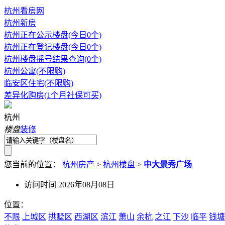
杭州看房网
杭州新房
杭州正在公示楼盘(今日0个)
杭州正在登记楼盘(今日0个)
杭州楼盘摇号结果查询(0个)
杭州公寓(不限购)
临安区住宅(不限购)
差异化购房(1个月社保可买)
杭州
楼盘
装修
您当前的位置：
杭州房产
>
杭州楼盘
>
中大景秀广场
访问时间 2026年08月08日
位置：
不限
上城区
拱墅区
西湖区
滨江
萧山
余杭
之江
下沙
临平
钱塘