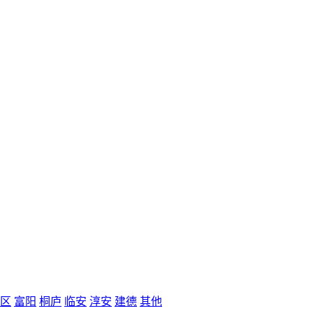
区
富阳
桐庐
临安
淳安
建德
其他