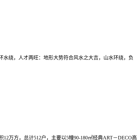
峨。 山环水绕，人才两旺：地形大势符合风水之大吉，山水环绕，负
，总计512户，主要以5幢90-180㎡经典ART－DECO高