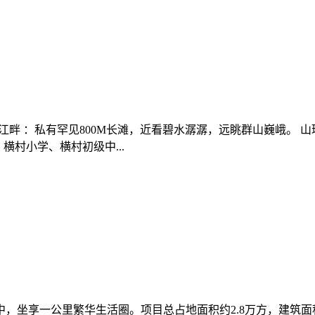
山傍水 分水江畔 ：私有罕见800M长滩，近看碧水潺潺，远眺群山巍
横村小学、横村初级中...
享一公里繁华生活圈。项目总占地面积约2.8万方，建筑面积12万方