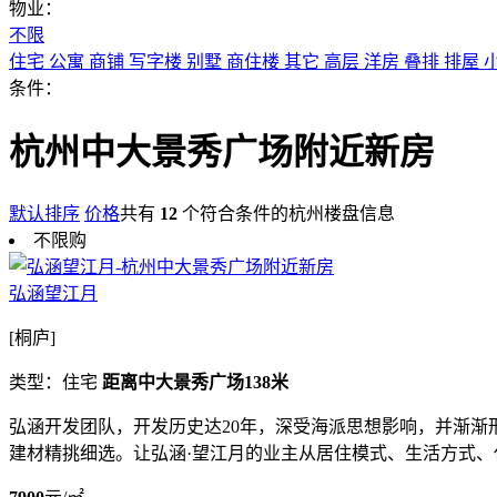
物业：
不限
住宅
公寓
商铺
写字楼
别墅
商住楼
其它
高层
洋房
叠排
排屋
条件：
杭州中大景秀广场附近新房
默认排序
价格
共有
12
个符合条件的杭州楼盘信息
不限购
弘涵望江月
[桐庐]
类型：住宅
距离中大景秀广场138米
弘涵开发团队，开发历史达20年，深受海派思想影响，并渐
建材精挑细选。让弘涵·望江月的业主从居住模式、生活方式、休