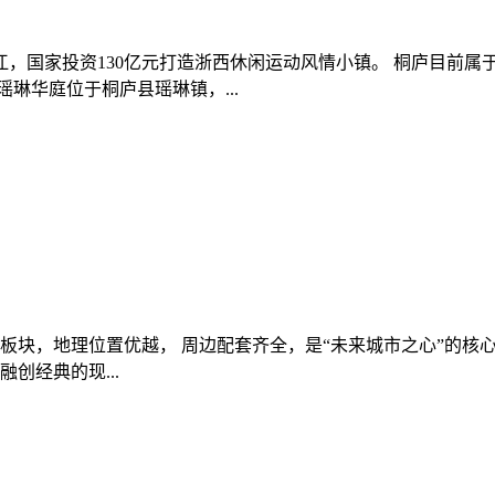
水江，国家投资130亿元打造浙西休闲运动风情小镇。 桐庐目前
琳华庭位于桐庐县瑶琳镇，...
板块，地理位置优越， 周边配套齐全，是“未来城市之心”的核心
创经典的现...