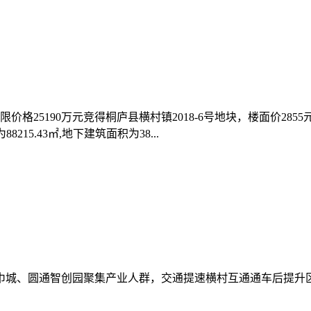
格25190万元竞得桐庐县横村镇2018-6号地块，楼面价2855元
8215.43㎡,地下建筑面积为38...
巾城、圆通智创园聚集产业人群，交通提速横村互通通车后提升