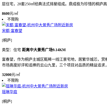
层住宅，28套250㎡经典法式排屋组成。鼎成极为珍惜的桐庐高尚
8600
元/㎡
不限购
宋都·富春望
[桐庐]
类型：住宅
距离中大景秀广场9.14KM
富春望，作为桐庐主城区甄稀一线江景宅地，居繁华城芯，赏
市场高度好评和追捧的云山九里，三个项目对品质的精益追求，已
32000
元/㎡
不限购
瑶琳华庭
[桐庐]