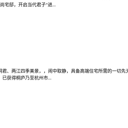
宅邸，开启当代君子“进...
桐君、两江四季美景，，闹中取静，具备高端住宅所需的一切先
获得桐庐乃至杭州市...