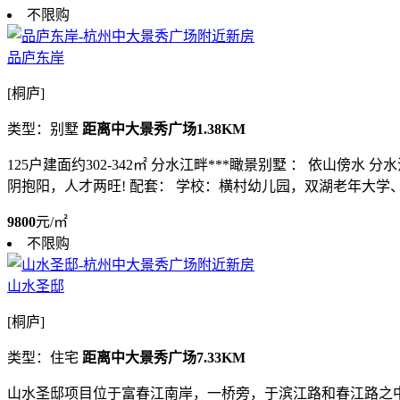
不限购
品庐东岸
[桐庐]
类型：别墅
距离中大景秀广场1.38KM
125户建面约302-342㎡ 分水江畔***瞰景别墅 ： 依
阴抱阳，人才两旺! 配套： 学校：横村幼儿园，双湖老年大学、
9800
元/㎡
不限购
山水圣邸
[桐庐]
类型：住宅
距离中大景秀广场7.33KM
山水圣邸项目位于富春江南岸，一桥旁，于滨江路和春江路之中，坐