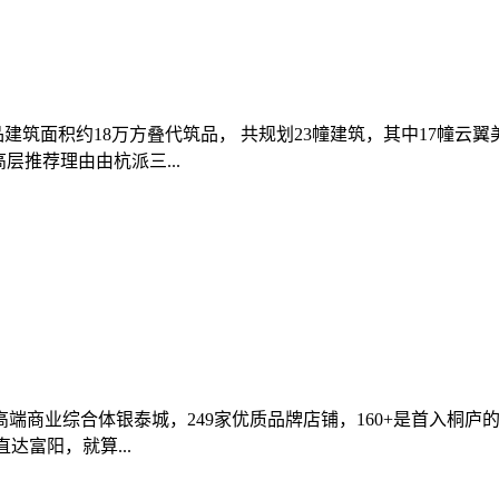
建筑面积约18万方叠代筑品， 共规划23幢建筑，其中17幢云
高层推荐理由由杭派三...
端商业综合体银泰城，249家优质品牌店铺，160+是首入桐
达富阳，就算...