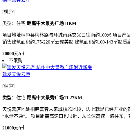
德信富春云庄
[桐庐]
类型：住宅
距离中大景秀广场11KM
项目地址桐庐县梅林路与环城南路交叉口往南约100米 项目产品
销售建筑面积约175-220㎡云翼美墅 建筑面积约100-143㎡墅质
20000
元/㎡
不限购
建发天悦云庐
[桐庐]
类型：住宅
距离中大景秀广场11.27KM
天悦云庐地处桐庐富春未来城核芯地段，边上就是已经开业的高
“水泄不通”。 项目距离高速口也很近，从长深高速一路往东，直
21000
元/㎡