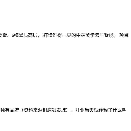
翼美墅、6幢墅质高层， 打造难得一见的中芯美学云庄墅境。 项目
庐的独有品牌（资料来源桐庐银泰城），开业当天就诠释了什么叫