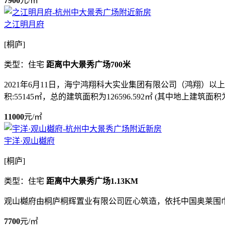
7900
元/㎡
之江明月府
[桐庐]
类型：住宅
距离中大景秀广场700米
2021年6月11日，海宁鸿翔科大实业集团有限公司（鸿翔）以上限价
积:55145㎡，总的建筑面积为126596.592㎡ (其中地上建筑面积为8
11000
元/㎡
宇洋·观山樾府
[桐庐]
类型：住宅
距离中大景秀广场1.13KM
观山樾府由桐庐桐辉置业有限公司匠心筑造，依托中国奥莱围
7700
元/㎡