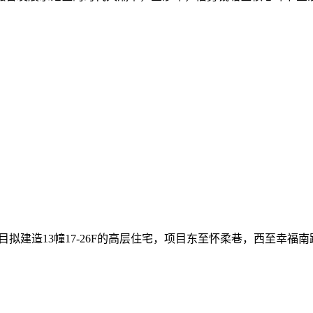
，项目拟建造13幢17-26F的高层住宅，项目东至怀柔巷，西至幸福