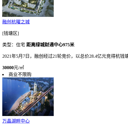
融创杭曜之城
[钱塘区]
类型：住宅
距离绿城财通中心975米
2021年5月7日，融创经过21轮竞价，以总价28.4亿元竞得杭钱塘储
30000
元/㎡
商业不限购
万晶湖畔中心