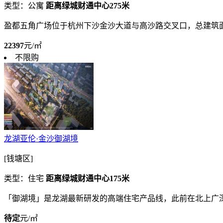
类型：公寓
距离绿城财通中心275米
盈都五角广场位于杭州下沙金沙大道与高沙路交叉口，总建筑面
22397
元/㎡
不限购
龙湖亚伦·金沙御湖境
[钱塘区]
类型：住宅
距离绿城财通中心175米
「御湖境」是龙湖最新研发的高端住宅产品线，此前在北上广
待定
元/㎡