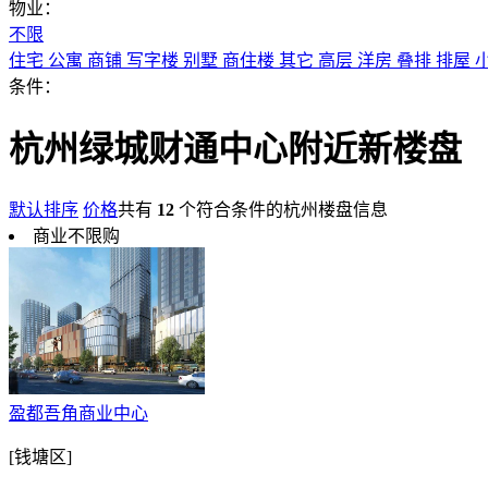
物业：
不限
住宅
公寓
商铺
写字楼
别墅
商住楼
其它
高层
洋房
叠排
排屋
条件：
杭州绿城财通中心附近新楼盘
默认排序
价格
共有
12
个符合条件的杭州楼盘信息
商业不限购
盈都吾角商业中心
[钱塘区]