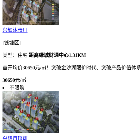
兴耀沐晴川
[钱塘区]
类型：住宅
距离绿城财通中心1.31KM
首开均价30650元/㎡！突破金沙湖限价时代、突破产品价
30650
元/㎡
不限购
兴耀月琉璃