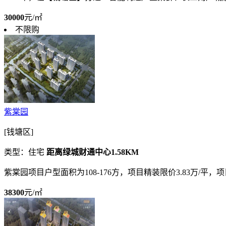
30000
元/㎡
不限购
紫棠园
[钱塘区]
类型：住宅
距离绿城财通中心1.58KM
紫棠园项目户型面积为108-176方，项目精装限价3.83万/平
38300
元/㎡