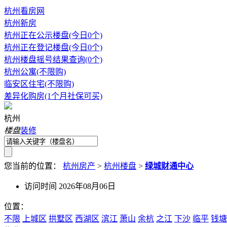
杭州看房网
杭州新房
杭州正在公示楼盘(今日0个)
杭州正在登记楼盘(今日0个)
杭州楼盘摇号结果查询(0个)
杭州公寓(不限购)
临安区住宅(不限购)
差异化购房(1个月社保可买)
杭州
楼盘
装修
您当前的位置：
杭州房产
>
杭州楼盘
>
绿城财通中心
访问时间 2026年08月06日
位置：
不限
上城区
拱墅区
西湖区
滨江
萧山
余杭
之江
下沙
临平
钱塘