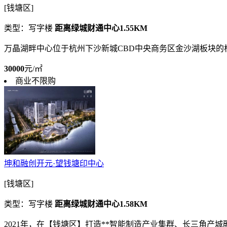
[钱塘区]
类型：写字楼
距离绿城财通中心1.55KM
万晶湖畔中心位于杭州下沙新城CBD中央商务区金沙湖板块的
30000
元/㎡
商业不限购
坤和融创开元·望钱塘印中心
[钱塘区]
类型：写字楼
距离绿城财通中心1.58KM
2021年，在【钱塘区】打造**智能制造产业集群、长三角