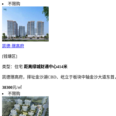
不限购
凯德·璟高府
[钱塘区]
类型：住宅
距离绿城财通中心414米
凯德璟高府，择址金沙湖CBD、屹立于板块中轴金沙大道东
38300
元/㎡
不限购