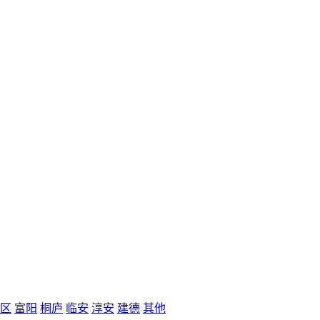
区
富阳
桐庐
临安
淳安
建德
其他