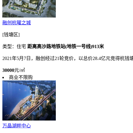
融创杭曜之城
[钱塘区]
类型：住宅
距离高沙路地铁站(地铁一号线)913米
2021年5月7日，融创经过21轮竞价，以总价28.4亿元竞得杭钱塘储
30000
元/㎡
商业不限购
万晶湖畔中心