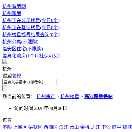
杭州看房网
杭州新房
杭州正在公示楼盘(今日0个)
杭州正在登记楼盘(今日0个)
杭州楼盘摇号结果查询(0个)
杭州公寓(不限购)
临安区住宅(不限购)
差异化购房(1个月社保可买)
杭州
楼盘
装修
您当前的位置：
杭州房产
>
杭州楼盘
>
高沙路地铁站
访问时间 2026年08月06日
位置：
不限
上城区
拱墅区
西湖区
滨江
萧山
余杭
之江
下沙
临平
钱塘