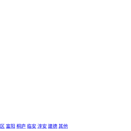
区
富阳
桐庐
临安
淳安
建德
其他