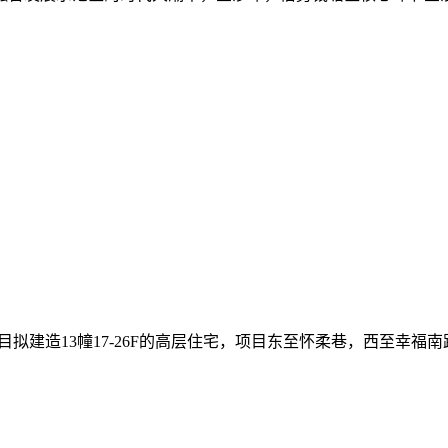
，项目拟建造13幢17-26F的高层住宅，项目东至怀柔巷，西至幸福