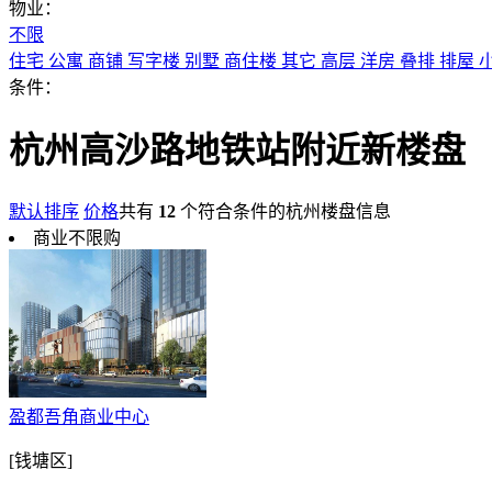
物业：
不限
住宅
公寓
商铺
写字楼
别墅
商住楼
其它
高层
洋房
叠排
排屋
条件：
杭州高沙路地铁站附近新楼盘
默认排序
价格
共有
12
个符合条件的杭州楼盘信息
商业不限购
盈都吾角商业中心
[钱塘区]