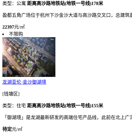
类型：公寓
距离高沙路地铁站(地铁一号线)178米
盈都五角广场位于杭州下沙金沙大道与高沙路交叉口，总建筑面
22397
元/㎡
不限购
龙湖亚伦·金沙御湖境
[钱塘区]
类型：住宅
距离高沙路地铁站(地铁一号线)155米
「御湖境」是龙湖最新研发的高端住宅产品线，此前在北上广
待定
元/㎡