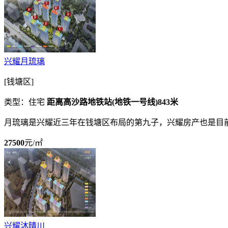
兴耀月琉璃
[钱塘区]
类型：住宅
距离高沙路地铁站(地铁一号线)843米
月琉璃是兴耀近三年在钱塘区布局的第九子，兴耀房产也是目前
27500
元/㎡
兴耀沐晴川