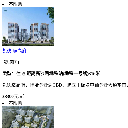
不限购
凯德·璟高府
[钱塘区]
类型：住宅
距离高沙路地铁站(地铁一号线)316米
凯德璟高府，择址金沙湖CBD、屹立于板块中轴金沙大道东
38300
元/㎡
不限购