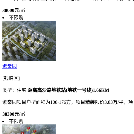
30000
元/㎡
不限购
紫棠园
[钱塘区]
类型：住宅
距离高沙路地铁站(地铁一号线)1.66KM
紫棠园项目户型面积为108-176方，项目精装限价3.83万/平
38300
元/㎡
不限购