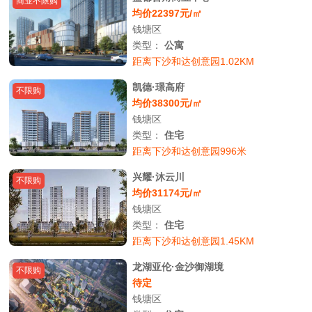
商业不限购
均价22397元/㎡
钱塘区
类型：
公寓
距离下沙和达创意园1.02KM
凯德·璟高府
不限购
均价38300元/㎡
钱塘区
类型：
住宅
距离下沙和达创意园996米
兴耀·沐云川
不限购
均价31174元/㎡
钱塘区
类型：
住宅
距离下沙和达创意园1.45KM
龙湖亚伦·金沙御湖境
不限购
待定
钱塘区