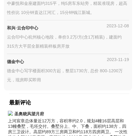
中豪悦和金座建面约315平，纯5房车东站旁，精装准现房，超高
性价比 10分钟直达江河汇，15分钟钱江新城。
2023-12-08
和兴·云合印中心
云合印中心杭州核心地段，单价3.2万/方(含1万精装)，建面约
315方大平层全新精装样板房开放
2023-11-19
德金中心
德金中心写字楼面积300方起，整层1730方, 总价 800-1200万
元，现房即买即用
最新评论
圣奥晓风望月府
上河宸章总体量近12万方，容积率约2.0，规划4幢16层高层和
13幢叠墅，毛坯交付。叠墅分上、中、下叠，面积约138方，四
房三卫设计。高层约89方三房两卫和约118方四房两卫。 一次性