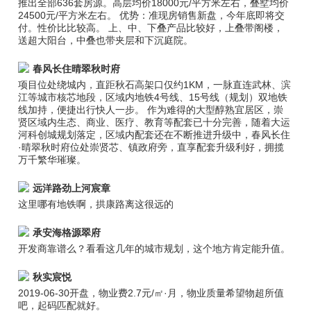
推出全部636套房源。高层均价18000元/平方米左右，叠墅均价
24500元/平方米左右。 优势：准现房销售新盘，今年底即将交
付。性价比比较高。 上、中、下叠产品比较好，上叠带阁楼，
送超大阳台，中叠也带夹层和下沉庭院。
春风长住晴翠秋时府
项目位处绕城内，直距秋石高架口仅约1KM，一脉直连武林、滨
江等城市核芯地段，区域内地铁4号线、15号线（规划）双地铁
线加持，便捷出行快人一步。 作为难得的大型醇熟宜居区，崇
贤区域内生态、商业、医疗、教育等配套已十分完善，随着大运
河科创城规划落定，区域内配套还在不断推进升级中，春风长住
·晴翠秋时府位处崇贤芯、镇政府旁，直享配套升级利好，拥揽
万千繁华璀璨。
远洋路劲上河宸章
这里哪有地铁啊，拱康路离这很远的
承安海格源翠府
开发商靠谱么？看看这几年的城市规划，这个地方肯定能升值。
秋实宸悦
2019-06-30开盘，物业费2.7元/㎡·月，物业质量希望物超所值
吧，起码匹配就好。