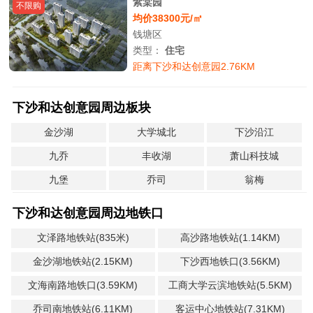
紫棠园
不限购
均价38300元/㎡
钱塘区
类型：
住宅
距离下沙和达创意园2.76KM
下沙和达创意园周边板块
金沙湖
大学城北
下沙沿江
九乔
丰收湖
萧山科技城
九堡
乔司
翁梅
下沙和达创意园周边地铁口
文泽路地铁站(835米)
高沙路地铁站(1.14KM)
金沙湖地铁站(2.15KM)
下沙西地铁口(3.56KM)
文海南路地铁口(3.59KM)
工商大学云滨地铁站(5.5KM)
乔司南地铁站(6.11KM)
客运中心地铁站(7.31KM)