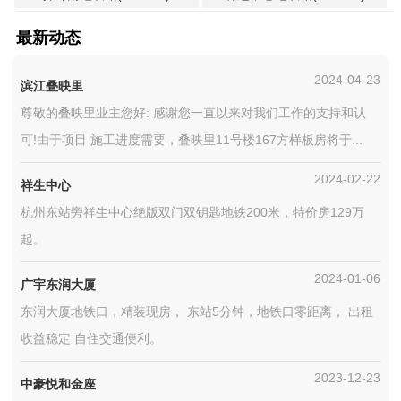
最新动态
2024-04-23
滨江叠映里
尊敬的叠映里业主您好: 感谢您一直以来对我们工作的支持和认
可!由于项目 施工进度需要，叠映里11号楼167方样板房将于...
2024-02-22
祥生中心
杭州东站旁祥生中心绝版双门双钥匙地铁200米，特价房129万
起。
2024-01-06
广宇东润大厦
东润大厦地铁口，精装现房， 东站5分钟，地铁口零距离， 出租
收益稳定 自住交通便利。
2023-12-23
中豪悦和金座