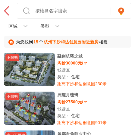
区域
类型
为您找到
15
个
杭州下沙和达创意园附近新房
楼盘
融创杭曜之城
不限购
均价30000元/㎡
钱塘区
类型：
住宅
距离下沙和达创意园230米
兴耀月琉璃
不限购
均价27500元/㎡
钱塘区
类型：
住宅
距离下沙和达创意园901米
盈都吾角商业中心