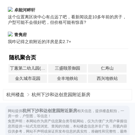
卓能河畔轩
这个位置离区块中心有点远了吧，看新闻说是10多年前的房子，
户型可能不会很好吧，但价格可能有惊喜?
青隽府
我咋记得之前附近的洋房是卖2.7+
随机聚合页
丁蕙第二幼儿园(白马园区)
三盛颐景御园
仁寿山
金久城市花园
全丰地铁站
西兴地铁站
杭州楼盘
杭州下沙和达创意园附近新房
杭州下沙和达创意园附近新房
网站提供
相关信息，提供楼盘航拍，一
房一价，户型图，等信息！
免责声明：本网站作为房产信息聚合类导航网站，仅为方便广大用户掌握信
息而提供一站式无偿浏览、查阅的功能，本站楼盘信息并非广告，所载内容
仅供参考，网站不声明或保证所发布信息的真实性，准确性和完整性，最终