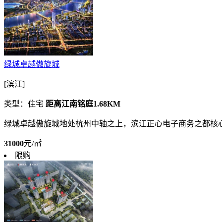
绿城卓越傲旋城
[滨江]
类型：住宅
距离江南铭庭1.68KM
绿城卓越傲旋城地处杭州中轴之上，滨江正心电子商务之都核心
31000
元/㎡
限购