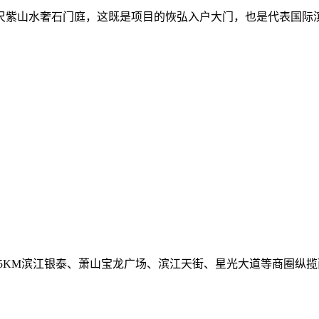
阔尺紫山水奢石门庭，这既是项目的恢弘入户大门，也是代表国际
.5KM滨江银泰、萧山宝龙广场、滨江天街、星光大道等商圈纵