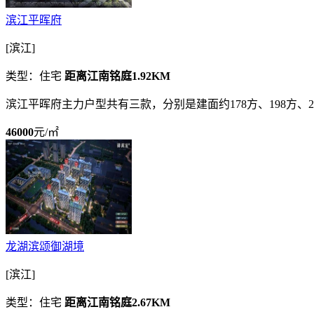
滨江平晖府
[滨江]
类型：住宅
距离江南铭庭1.92KM
滨江平晖府主力户型共有三款，分别是建面约178方、198方、24
46000
元/㎡
龙湖滨颂御湖境
[滨江]
类型：住宅
距离江南铭庭2.67KM