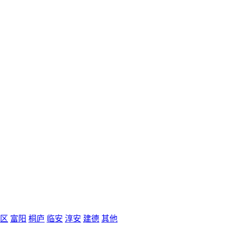
区
富阳
桐庐
临安
淳安
建德
其他