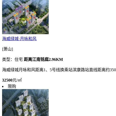
海威绿城·月咏和风
[萧山]
类型：住宅
距离江南铭庭2.96KM
海威绿城月咏和风距离1、5号线换乘站滨康路站直线距离约3
32500
元/㎡
限购