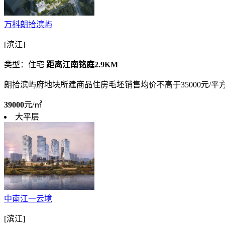
万科朗拾滨屿
[滨江]
类型：住宅
距离江南铭庭2.9KM
朗拾滨屿府地块所建商品住房毛坯销售均价不高于35000元/平
39000
元/㎡
大平层
中南江一云境
[滨江]