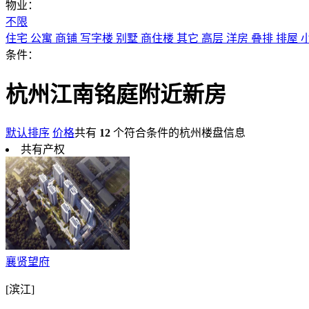
物业：
不限
住宅
公寓
商铺
写字楼
别墅
商住楼
其它
高层
洋房
叠排
排屋
条件：
杭州江南铭庭附近新房
默认排序
价格
共有
12
个符合条件的杭州楼盘信息
共有产权
襄贤望府
[滨江]