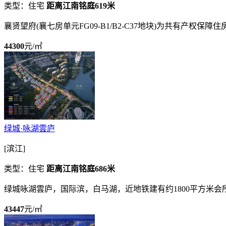
类型：住宅
距离江南铭庭619米
襄贤望府(襄七房单元FG09-B1/B2-C37地块)为共有产
44300
元/㎡
绿城·咏湖雲庐
[滨江]
类型：住宅
距离江南铭庭686米
绿城咏湖雲庐，国际滨，白马湖，近地铁建有约1800平方米会
43447
元/㎡