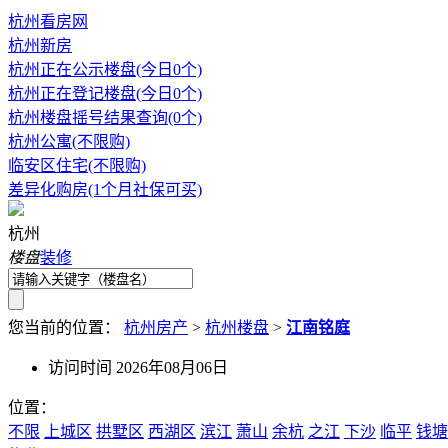
杭州看房网
杭州新房
杭州正在公示楼盘(今日0个)
杭州正在登记楼盘(今日0个)
杭州楼盘摇号结果查询(0个)
杭州公寓(不限购)
临安区住宅(不限购)
差异化购房(1个月社保可买)
杭州
楼盘
装修
您当前的位置：
杭州房产
>
杭州楼盘
>
江南铭庭
访问时间 2026年08月06日
位置：
不限
上城区
拱墅区
西湖区
滨江
萧山
余杭
之江
下沙
临平
钱塘