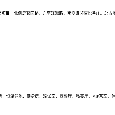
权保障住房项目，北侧是聚园路，东至江淑路，南侧紧邻康悦香庄。总占
所：恒温泳池、健身房、瑜伽室、西餐厅、私宴厅、VIP茶室、