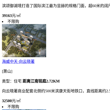
滨颂御湖境打造了国际滨江最为显赫的规格门面，超60米的
39163
元/㎡
不限购
海威中天·向云晓著
[萧山]
类型：住宅
距离江南铭庭2.72KM
向云晓著商业配套北侧约500米滨康天街地铁口，直线距离约2
32500
元/㎡
不限购