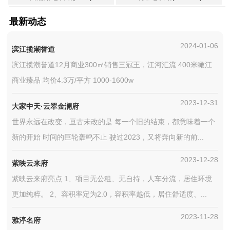
最新动态
2024-01-06
滨江揽潮誉道
滨江揽潮誉道12月商业300㎡销售三冠王，江河汇流 400米瞰江
商业臻品 均价4.3万/平方 1000-1600w
2023-12-31
大家中天·云翠金澜府
世界永远在改变，亘古未改的是 每一个旧的结束，都意味着一个
新的开始 时间的巨轮轰鸣不止 驶过2023，又将奔向新的前...
2023-12-28
紫映云来府
紫映云来府亮点 1、项目无公租、无自持，人车分流，居住环境
更加纯粹。 2、容积率定为2.0，容积率越低，居住舒适度、...
2023-11-28
雅渟名府