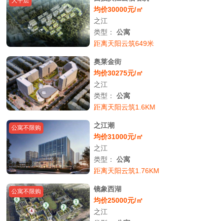
大平层
均价30000元/㎡
之江
类型：
公寓
距离天阳云筑649米
奥莱金街
均价30275元/㎡
之江
类型：
公寓
距离天阳云筑1.6KM
之江潮
公寓不限购
均价31000元/㎡
之江
类型：
公寓
距离天阳云筑1.76KM
镜象西湖
公寓不限购
均价25000元/㎡
之江