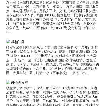
浮玉府（潜阳府花园二期）於潜镇位于杭州市临安区中部，地处
天目溪流域中段，北靠绍鲁乡、横路乡，西接太阳镇，南邻堰口
乡，东与藻溪镇毗连，是临安工业、交通、旅游西进的桥头堡，
目前在约42-115平、均价10800元 楼盘板块：杭州临安於潜 开
发商：杭州铭洲置业有限公司 类型：普通住宅 产权：70年 地
址：浙江省杭州市临安区於潜镇自由路18号 总户数：约544户
在售户型：约42-115平 价格：约10500元 交付时间：约2023
年...
枫柏兰庭
临安於潜镇枫柏兰庭 项目位置：临安於潜镇 性质：70年产权住
宅 绿化 : 30%以上 得房：82％左右 现况：期房 面积：90-120
平 均价：10000-11000元/平左右 交付标准：毛坯交付 七大卖
点： ① 杭州十区，杭州天山旅游度假区 ② 省级经济开发区 ③
商业：大润发，世纪联华，樱花城，市民中心广场（吃喝玩乐购
大型商业综合体）中农工建。 ④ 学校：於潜幼儿园，城西幼儿
园，大风车幼儿园，於潜一小（百年名校），於潜二小...
融悦天辰府
楼盘位于於潜镇中心区域，项目自带1.3万方商业综合体，周边
还有肯德基、联华超市、京东家电卖场等。步行15分钟可到临安
区第三人民医院，生活较为方便。 楼盘最吸引人的是1万出头的
单价，这对于周边生活、工作的朋友，性价比还是很高的。但楼
盘距离临安市中心或是杭州市中心都比较远，开车到未来科技城