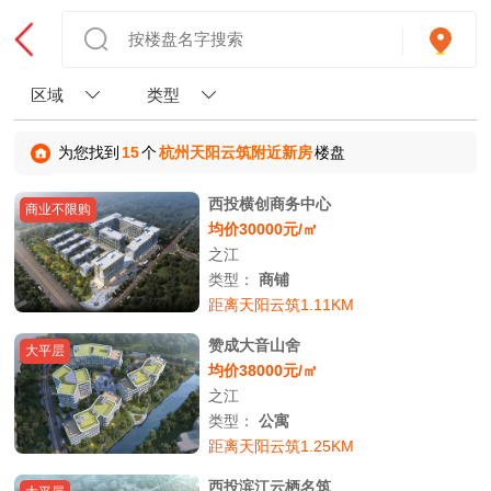
区域
类型
为您找到
15
个
杭州天阳云筑附近新房
楼盘
西投横创商务中心
商业不限购
均价30000元/㎡
之江
类型：
商铺
距离天阳云筑1.11KM
赞成大音山舍
大平层
均价38000元/㎡
之江
类型：
公寓
距离天阳云筑1.25KM
西投滨江云栖名筑