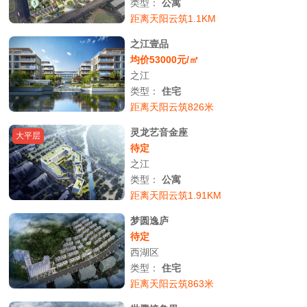
类型：
公寓
距离天阳云筑1.1KM
之江壹品
均价53000元/㎡
之江
类型：
住宅
距离天阳云筑826米
灵龙艺音金座
大平层
待定
之江
类型：
公寓
距离天阳云筑1.91KM
梦圆逸庐
待定
西湖区
类型：
住宅
距离天阳云筑863米