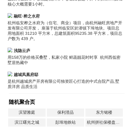
核心大概需要1小时。
融旺·桦之水府
杭州临安桦之水府为（住宅、商业）项目，由杭州融旺房地产开
发有限公司开发， 座落于杭州临安区於潜镇下埠地块。项目总
用地面积 31210 平方米，总建筑面积95235.38 平方米，项目总
户数为 439 户。
浅隐云庐
用158万的价格买叠墅，私家小院 鲜蔬靓花时时享 杭州西低密
墅居热藏中
越城凤凰府邸
是杭州越城房产开房有限公司独资匠心打造的中式合院产品,墅
质洋房 品质生活
随机聚合页
滨望雅庭
保利澄品
东方铭楼
滨江曙光之城
彭埠地铁站
杭州拼社保楼盘一览