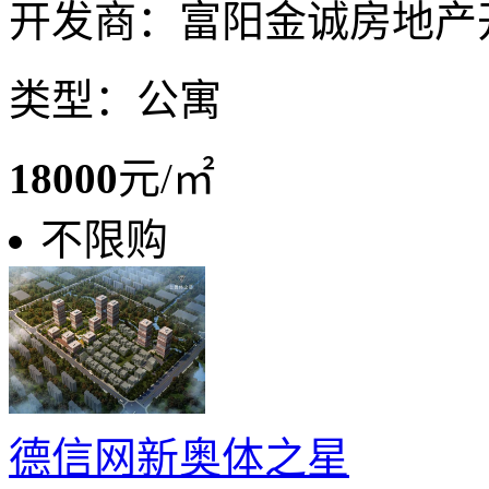
开发商：富阳金诚房地产
类型：公寓
18000
元/㎡
不限购
德信网新奥体之星