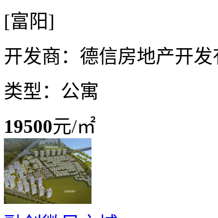
[富阳]
开发商：德信房地产开发
类型：公寓
19500
元/㎡