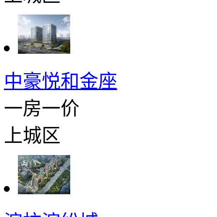
中豪悦和金座
一房一价
上城区