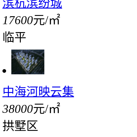
滨杭滨纷城
17600
元/㎡
临平
中海河映云集
38000
元/㎡
拱墅区