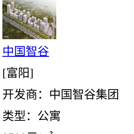
中国智谷
[富阳]
开发商：中国智谷集团
类型：公寓