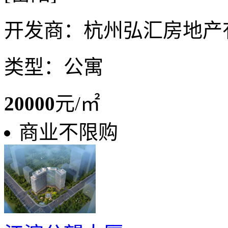
开发商：杭州弘汇房地产
类型：公寓
20000
元/㎡
商业不限购