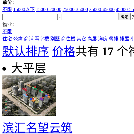
单价：
不限
15000以下
15000-20000
25000-35000
35000-45000
45000-5
-
物业：
不限
住宅
公寓
商铺
写字楼
别墅
商住楼
其它
高层
洋房
叠排
排屋
默认排序
价格
共有
17
个
大平层
滨汇名望云筑