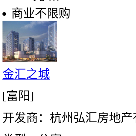
商业不限购
金汇之城
[富阳]
开发商：杭州弘汇房地产