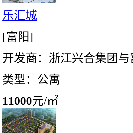
乐汇城
[富阳]
开发商：浙江兴合集团与
类型：公寓
11000
元/㎡