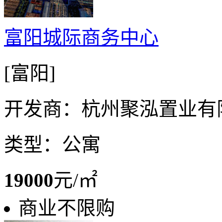
富阳城际商务中心
[富阳]
开发商：杭州聚泓置业有
类型：公寓
19000
元/㎡
商业不限购