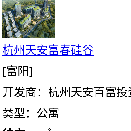
杭州天安富春硅谷
[富阳]
开发商：杭州天安百富投
类型：公寓