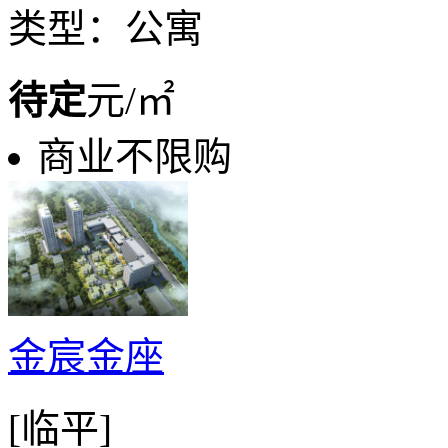
类型：公寓
待定
元/㎡
商业不限购
金宸金座
[临平]