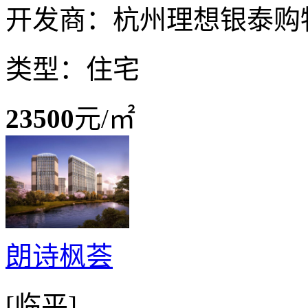
开发商：杭州理想银泰购
类型：住宅
23500
元/㎡
朗诗枫荟
[临平]