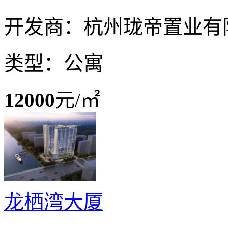
开发商：杭州珑帝置业有
类型：公寓
12000
元/㎡
龙栖湾大厦