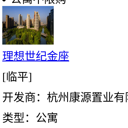
理想世纪金座
[临平]
开发商：杭州康源置业有
类型：公寓