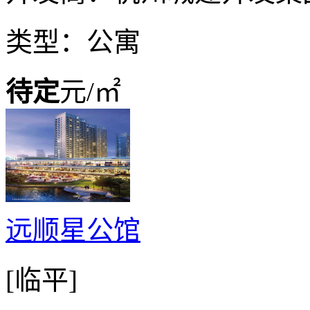
类型：公寓
待定
元/㎡
远顺星公馆
[临平]