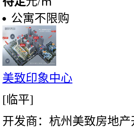
待定
元/㎡
公寓不限购
美致印象中心
[临平]
开发商：杭州美致房地产