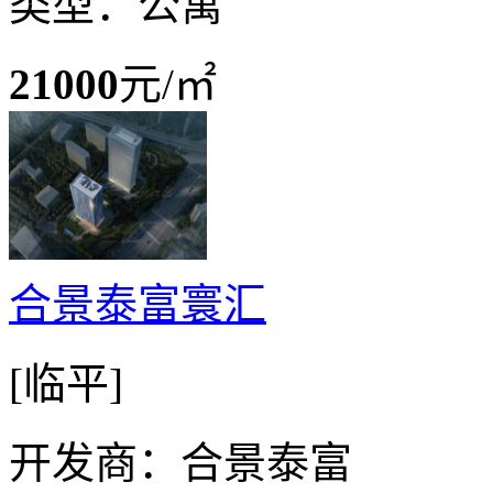
类型：公寓
21000
元/㎡
合景泰富寰汇
[临平]
开发商：合景泰富