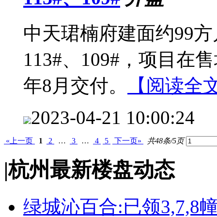
中天珺楠府建面约99
113#、109#，项目在售
年8月交付。
【阅读全
2023-04-21 10:00:24
«上一页
1
2
…
3
…
4
5
下一页»
共48条/5页
|
杭州最新楼盘动态
绿城沁百合:已领3,7,8