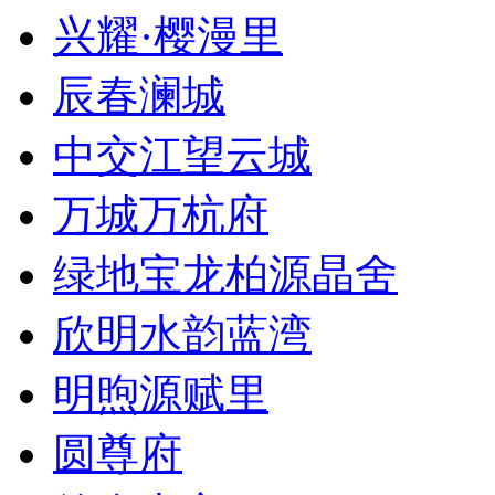
兴耀·樱漫里
辰春澜城
中交江望云城
万城万杭府
绿地宝龙柏源晶舍
欣明水韵蓝湾
明煦源赋里
圆尊府