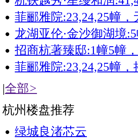
杭铁越秀·星缦和润:41,4
菲郦雅院:23,24,25幢
龙湖亚伦·金沙御湖境:
招商杭著臻邸:1幢5幢
菲郦雅院:23,24,25幢
|
全部
>
杭州楼盘推荐
绿城良渚芯云