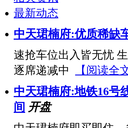
最新动态
中天珺楠府:优质稀缺
速抢车位出入皆无忧 
逐席递减中
【阅读全
中天珺楠府:地铁16号
间
开盘
中天珺楠府即买即住，省