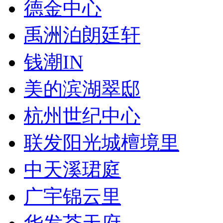
德金中心
禹洲泊朗廷轩
钱潮IN
美的滨湖翠邸
杭州世纪中心
联发阳光城檀境里
中天溪珺庭
广宇锦云里