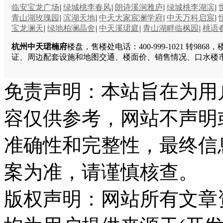
临安宝龙广场
|
绿城桃李春风
|
朗诗溪涧雅庐
|
绿城桃李湖滨
|
青山湖玫瑰园
|
滨湖天地
|
中天大家宸澜学府
|
中天万科启宸
|
宝龙澜天
|
绿地柏澜晶舍
|
中天溪珺庭
|
青山湖畔临枫园
|
桃语
杭州中天珺楠府
楼盘，售楼处电话：400-999-1021 转
证、周边配套设施和地图交通、楼面价、销售情况、口水楼
免责声明：本站旨在为用
容仅供参考，网站不声明
准确性和完整性，最终信
案为准，请谨慎核查。
版权声明：网站所有文章