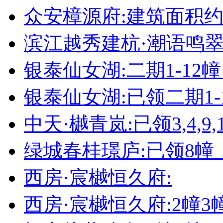
众安樟源府:建筑面积约8
滨江越秀建杭·潮语鸣翠轩
银泰仙女湖:二期1-12
银泰仙女湖:已领二期1-
中天·樾青岚:已领3,4,9,1
绿城春桂璟庐:已领8幢
西房·宸樾恒久府:
西房·宸樾恒久府:2幢