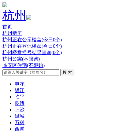
杭州
首页
杭州新房
杭州正在公示楼盘(今日0个)
杭州正在登记楼盘(今日0个)
杭州楼盘摇号结果查询(0个)
杭州公寓(不限购)
临安区住宅(不限购)
申花
钱江
临平
良渚
下沙
绿城
万科
西溪