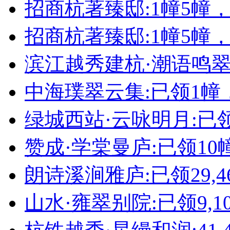
招商杭著臻邸:1幢5幢
招商杭著臻邸:1幢5幢
滨江越秀建杭·潮语鸣翠轩
中海璞翠云集:已领1幢
绿城西站·云咏明月:已领
赞成·学棠曼庐:已领10
朗诗溪涧雅庐:已领29,4
山水·雍翠别院:已领9,10,11