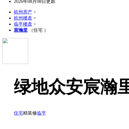
2026年08月08日更新
杭州房产
>
杭州楼盘
>
临平楼盘
>
宸瀚里
（住宅 ）
绿地众安宸瀚
住宅
精装修
临平