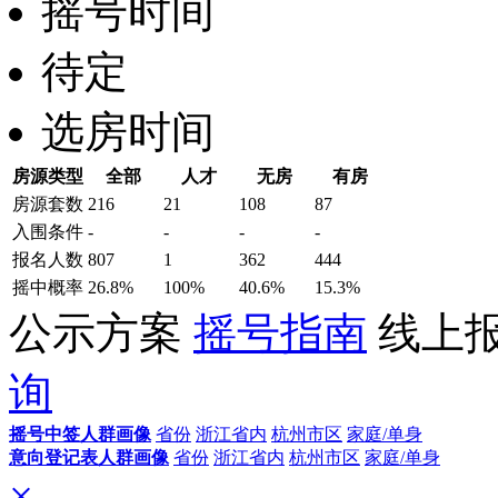
摇号时间
待定
选房时间
房源类型
全部
人才
无房
有房
房源套数
216
21
108
87
入围条件
-
-
-
-
报名
人数
807
1
362
444
摇中概率
26.8%
100%
40.6%
15.3%
公示方案
摇号指南
线上
询
摇号中签人群画像
省份
浙江省内
杭州市区
家庭/单身
意向登记表人群画像
省份
浙江省内
杭州市区
家庭/单身
×