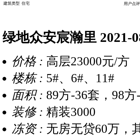
建筑类型
住宅
用户点评
绿地众安宸瀚里
2021-
价格 :
高层23000元/方
楼栋 :
5#、6#、11#
面积 :
89方-36套，98方
装修 :
精装3000
冻资 :
无房无贷60万，其