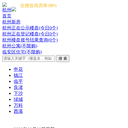
含赠送得房率:91%
含赠送得房率:85%
含赠送得房率:90%
含赠送得房率:92%
杭州
首页
杭州新房
杭州正在公示楼盘(今日0个)
杭州正在登记楼盘(今日0个)
杭州楼盘摇号结果查询(0个)
杭州公寓(不限购)
临安区住宅(不限购)
申花
钱江
临平
良渚
下沙
绿城
万科
西溪