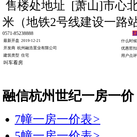
售楼处地址
[萧山]市心
米（地铁2号线建设一路
0571-85238888
最新开盘
2019-12-21
什么时候
开发商
杭州融浩置业有限公司
优惠哲扣
建筑类型
住宅
用户点评
叫车看房
融信杭州世纪一房一价
7幢一房一价表
>
5幢一房一价表
>