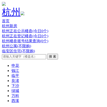
杭州
首页
杭州新房
杭州正在公示楼盘(今日0个)
杭州正在登记楼盘(今日0个)
杭州楼盘摇号结果查询(0个)
杭州公寓(不限购)
临安区住宅(不限购)
申花
钱江
临平
良渚
下沙
绿城
万科
西溪