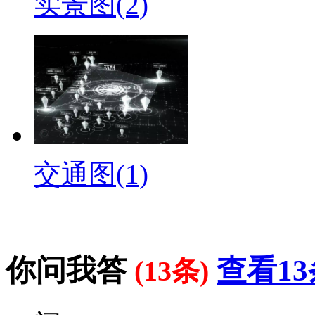
实景图(2)
交通图(1)
你问我答
查看13
(13条)