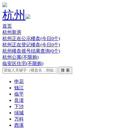
杭州
首页
杭州新房
杭州正在公示楼盘(今日0个)
杭州正在登记楼盘(今日0个)
杭州楼盘摇号结果查询(0个)
杭州公寓(不限购)
临安区住宅(不限购)
申花
钱江
临平
良渚
下沙
绿城
万科
西溪