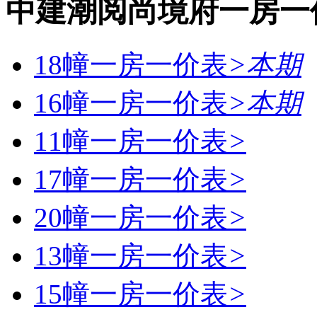
中建潮阅尚境府一房一
18幢一房一价表
>
本期
16幢一房一价表
>
本期
11幢一房一价表
>
17幢一房一价表
>
20幢一房一价表
>
13幢一房一价表
>
15幢一房一价表
>