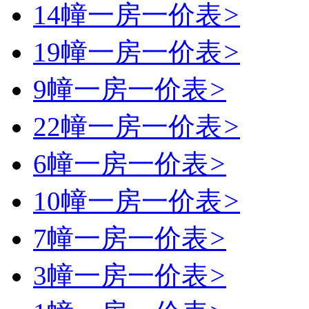
14幢一房一价表
>
19幢一房一价表
>
9幢一房一价表
>
22幢一房一价表
>
6幢一房一价表
>
10幢一房一价表
>
7幢一房一价表
>
3幢一房一价表
>