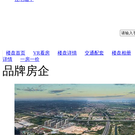
楼盘首页
VR看房
楼盘详情
交通配套
楼盘相册
详情
一房一价
品牌房企