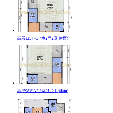
高层125方C-4室2厅2卫(建面)
高层98方A2-3室2厅2卫(建面)