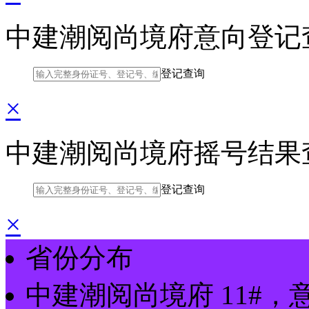
中建潮阅尚境府意向登记
登记查询
×
中建潮阅尚境府摇号结果
登记查询
×
省份分布
中建潮阅尚境府
11#
，