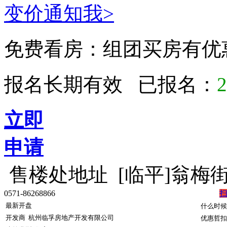
变价通知我>
免费看房：
组团买房有优
报名长期有效 已报名：
2
立即
申请
售楼处地址
[临平]翁梅
0571-86268866
最新开盘
什么时候
开发商
杭州临孚房地产开发有限公司
优惠哲扣