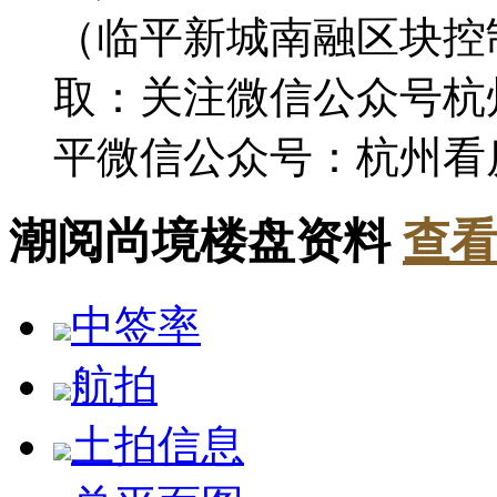
（临平新城南融区块控
取：关注微信公众号杭
平微信公众号：杭州看房
潮阅尚境楼盘资料
查看
中签率
航拍
土拍信息