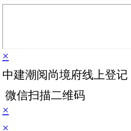
×
中建潮阅尚境府线上登记
微信扫描二维码
×
×