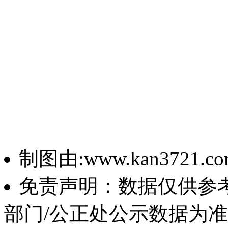
制图由:www.kan3721.c
免责声明：数据仅供参
部门/公正处公示数据为