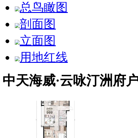
总鸟瞰图
剖面图
立面图
用地红线
中天海威·云咏汀洲府户