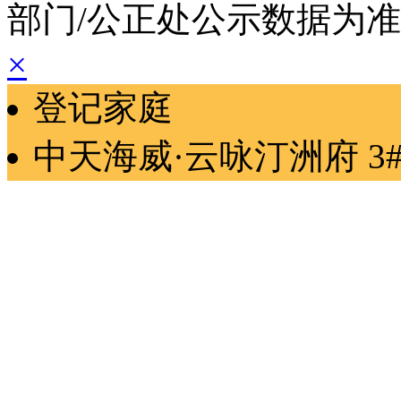
部门/公正处公示数据为
×
登记家庭
中天海威·云咏汀洲府
3