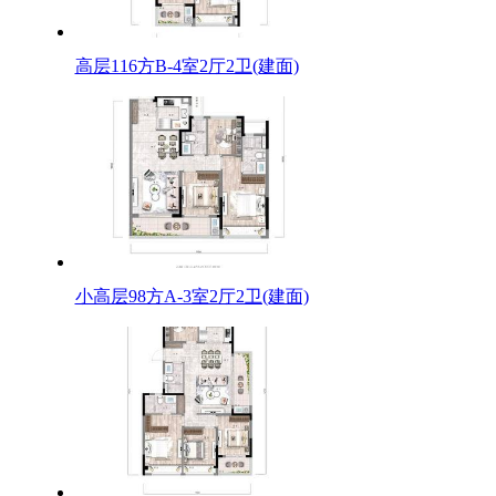
高层116方B-4室2厅2卫(建面)
小高层98方A-3室2厅2卫(建面)