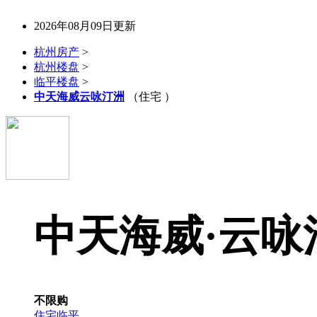
2026年08月09日更新
杭州房产
>
杭州楼盘
>
临平楼盘
>
中天海威云咏汀洲
（住宅 ）
中天海威·云咏
不限购
住宅
临平