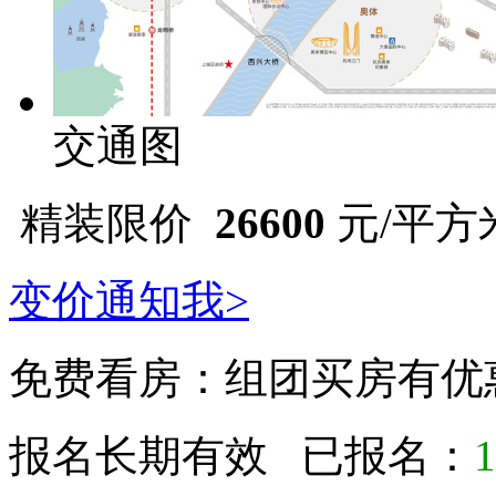
交通图
精装限价
26600
元/平方
变价通知我>
免费看房：
组团买房有优
报名长期有效 已报名：
1