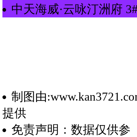
中天海威·云咏汀洲府
3
制图由:www.kan3721.co
提供
免责声明：数据仅供参