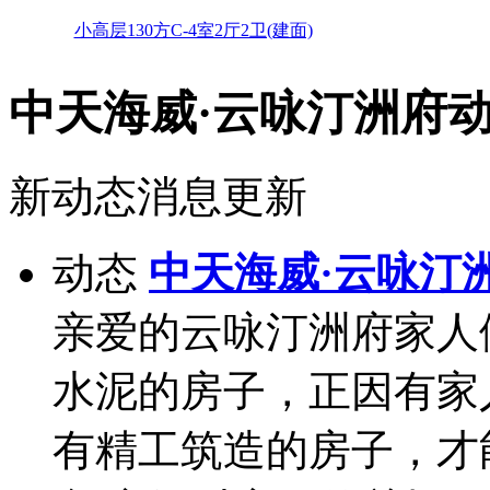
小高层130方C-4室2厅2卫(建面)
中天海威·云咏汀洲府
新动态消息更新
动态
中天海威·云咏汀洲府
亲爱的云咏汀洲府家人
水泥的房子，正因有家
有精工筑造的房子，才