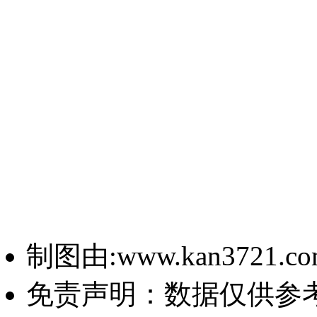
制图由:www.kan3721.c
免责声明：数据仅供参