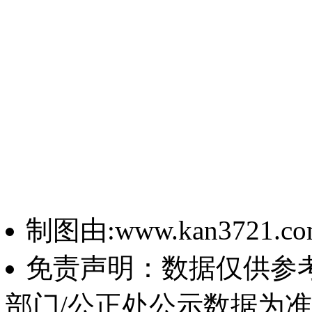
制图由:www.kan3721.c
免责声明：数据仅供参
部门/公正处公示数据为