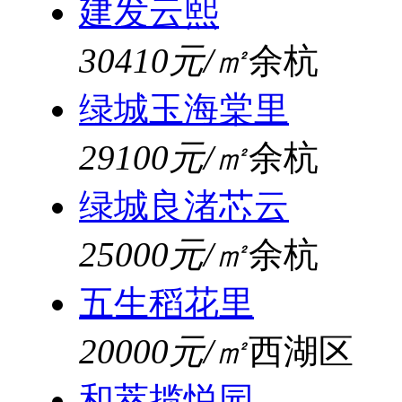
建发云熙
30410元/㎡
余杭
绿城玉海棠里
29100元/㎡
余杭
绿城良渚芯云
25000元/㎡
余杭
五生稻花里
20000元/㎡
西湖区
和萃揽悦园