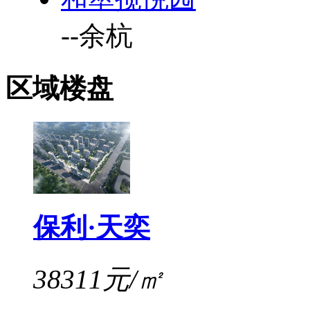
--
余杭
区域楼盘
保利·天奕
38311元/㎡