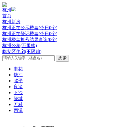
杭州
首页
杭州新房
杭州正在公示楼盘(今日0个)
杭州正在登记楼盘(今日0个)
杭州楼盘摇号结果查询(0个)
杭州公寓(不限购)
临安区住宅(不限购)
申花
钱江
临平
良渚
下沙
绿城
万科
西溪