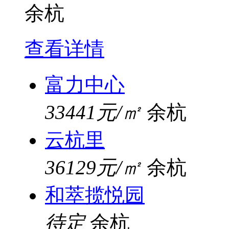
余杭
查看详情
富力中心
33441元/㎡
余杭
云杭里
36129元/㎡
余杭
和萃揽悦园
待定
余杭