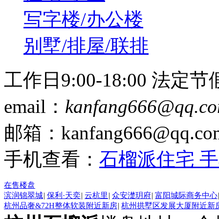
写字楼/办公楼
别墅/排屋/联排
工作日9:00-18:00 法定
email：
kanfang666@qq.c
邮箱：kanfang666@qq.
手机查看：
石榴派住宅 
在售楼盘
滨润锦翠城
|
保利·天奕
|
云杭里
|
众安濋玥府
|
富阳城际商务中心
杭州品奢&72H整体软装附近新房
|
杭州拱墅区发展大厦附近新