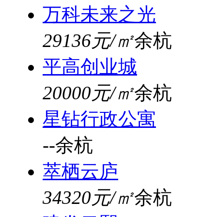
万科未来之光
29136元/㎡
余杭
平高创业城
20000元/㎡
余杭
星钻行政公寓
--
余杭
萃栖云庐
34320元/㎡
余杭