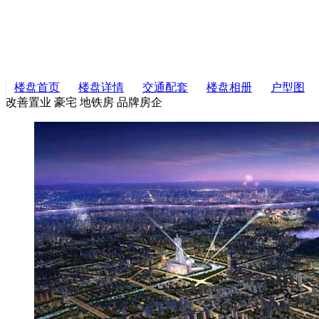
楼盘首页
楼盘详情
交通配套
楼盘相册
户型图
改善置业
豪宅
地铁房
品牌房企