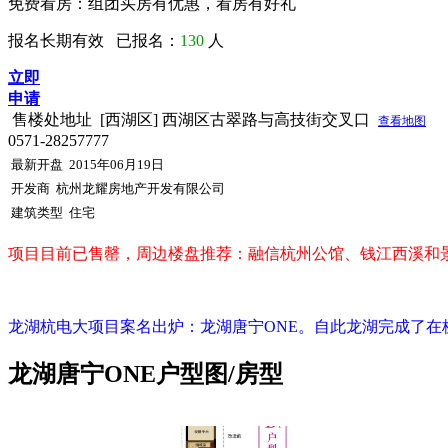
免费看房：
组团买房有优惠，看房有好礼
报名长期有效 已报名：
130
人
立即
申请
售楼处地址
[西湖区] 西湖区古翠路与高技街交叉口
查看地图
0571-28257777
最新开盘
2015年06月19日
开发商
杭州龙耀房地产开发有限公司
建筑类型
住宅
项目目前已售罄，周边楼盘推荐：
融信杭州公馆
、
钱江西溪和
龙湖杭电大项目案名出炉：龙湖唐宁ONE。自此龙湖完成了在
龙湖唐宁ONE户型图/房型