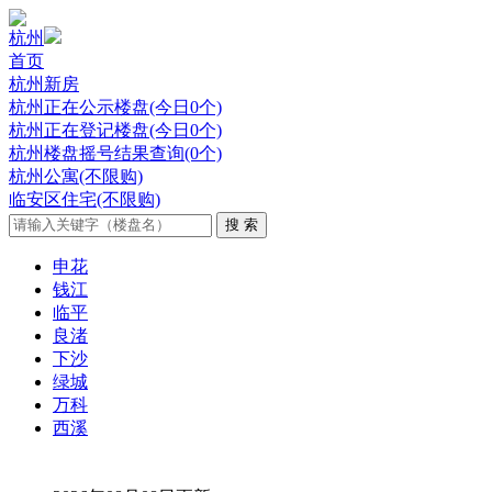
杭州
首页
杭州新房
杭州正在公示楼盘(今日0个)
杭州正在登记楼盘(今日0个)
杭州楼盘摇号结果查询(0个)
杭州公寓(不限购)
临安区住宅(不限购)
申花
钱江
临平
良渚
下沙
绿城
万科
西溪