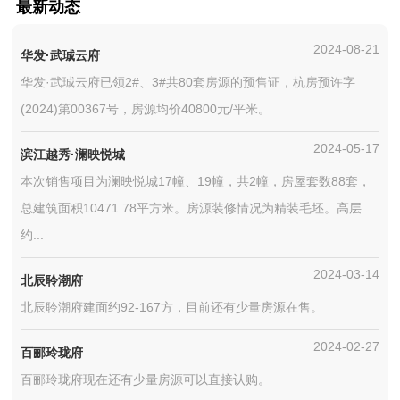
最新动态
2024-08-21
华发·武珹云府
华发·武珹云府已领2#、3#共80套房源的预售证，杭房预许字
(2024)第00367号，房源均价40800元/平米。
2024-05-17
滨江越秀·澜映悦城
本次销售项目为澜映悦城17幢、19幢，共2幢，房屋套数88套，
总建筑面积10471.78平方米。房源装修情况为精装毛坯。高层
约...
2024-03-14
北辰聆潮府
北辰聆潮府建面约92-167方，目前还有少量房源在售。
2024-02-27
百郦玲珑府
百郦玲珑府现在还有少量房源可以直接认购。