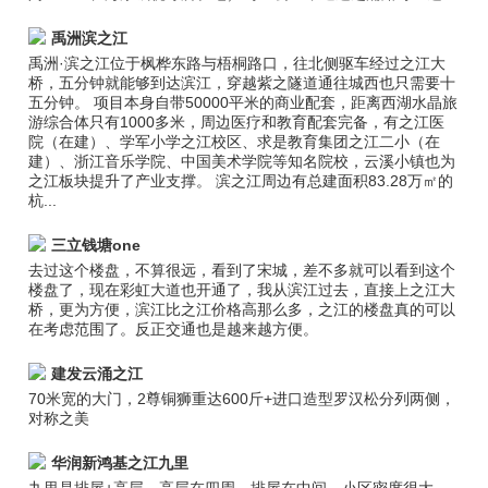
禹洲滨之江
禹洲·滨之江位于枫桦东路与梧桐路口，往北侧驱车经过之江大
桥，五分钟就能够到达滨江，穿越紫之隧道通往城西也只需要十
五分钟。 项目本身自带50000平米的商业配套，距离西湖水晶旅
游综合体只有1000多米，周边医疗和教育配套完备，有之江医
院（在建）、学军小学之江校区、求是教育集团之江二小（在
建）、浙江音乐学院、中国美术学院等知名院校，云溪小镇也为
之江板块提升了产业支撑。 滨之江周边有总建面积83.28万㎡的
杭...
三立钱塘one
去过这个楼盘，不算很远，看到了宋城，差不多就可以看到这个
楼盘了，现在彩虹大道也开通了，我从滨江过去，直接上之江大
桥，更为方便，滨江比之江价格高那么多，之江的楼盘真的可以
在考虑范围了。反正交通也是越来越方便。
建发云涌之江
70米宽的大门，2尊铜狮重达600斤+进口造型罗汉松分列两侧，
对称之美
华润新鸿基之江九里