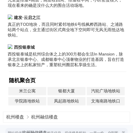
九里是排屋+高层，高层在四周、排屋在中间，小区密度很大，
现在看来的确是没什么大的围合活动场地。
建发·云启之江
真正的TOD地块，而且同时紧邻地铁6号线枫桦西路站、之浦路
站两个站点，业主通过街区式商业地下空间即可无风无雨抵达地
铁站。
西投银泰城
西投银泰城是杭州综合体之上的300方都会生活In Mansion，脉
承北京银泰中心、成都银泰中心顶奢物业的打造基因，旨在打造
银泰之上的私家恒产，重塑杭州圈层私享级生活。
随机聚合页
米兰公寓
银都大厦
汽轮广场地铁站
学院路地铁站
凤起路地铁站
文海南路地铁口
杭州楼盘
杭州融信楼盘
杭州融信楼盘