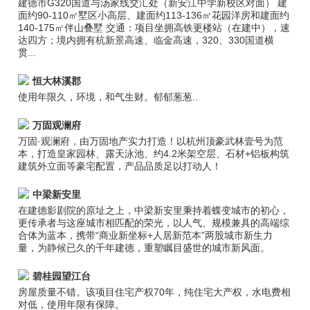
建德市G320国道与汤家线交汇处（新安江中学新校区对面） 建
面约90-110㎡墅区小高层、建面约113-136㎡花园洋房和建面约
140-175㎡伴山叠墅 交通：项目坐拥高铁更楼站（在建中），速
达四方；境内拥有杭新景高速、临金高速，320、330国道横
贯...
恒大林溪郡
使用年限久，环境，和气生财。郁郁葱葱..
万固观澜府
万固·观澜府，由万固地产实力打造！以杭州顶豪武林壹号为范
本，打造皇家园林、露天泳池、约4.2米架空层、石材+铝板构筑
建筑外立面等豪宅配置，产品品质足以打动人！
中梁新安里
在建德影剧院的原址之上，中梁新安里秉持着蝶变城市的初心，
更传承者与这座城市相匹配的荣光，以人气、规模兼具的高端综
合体为蓝本，携带“商业新坐标+人居新范本”两股城市新生力
量，为静候已久的千年建德，重塑瞩目盛世的城市新风面。
碧桂园望江台
房屋质量不错。该项目住宅产权70年，纯住宅大产权，水电费相
对低，使用年限有保障。