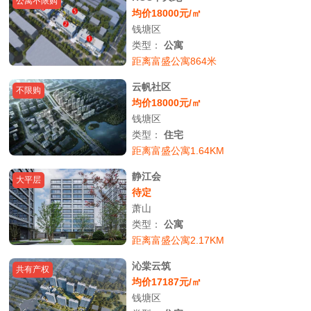
公寓不限购
均价18000元/㎡
钱塘区
类型：
公寓
距离富盛公寓864米
云帆社区
不限购
均价18000元/㎡
钱塘区
类型：
住宅
距离富盛公寓1.64KM
静江会
大平层
待定
萧山
类型：
公寓
距离富盛公寓2.17KM
沁棠云筑
共有产权
均价17187元/㎡
钱塘区