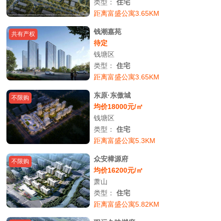
类型：
住宅
距离富盛公寓3.65KM
钱潮嘉苑
共有产权
待定
钱塘区
类型：
住宅
距离富盛公寓3.65KM
东原·东傲城
不限购
均价18000元/㎡
钱塘区
类型：
住宅
距离富盛公寓5.3KM
众安樟源府
不限购
均价16200元/㎡
萧山
类型：
住宅
距离富盛公寓5.82KM