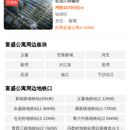
驭远久映樾府
不限购
均价22700元/㎡
钱塘区
类型：
住宅
距离富盛公寓4.15KM
富盛公寓周边板块
义蓬
空港新城
河庄
新湾
大江东
党湾
瓜沥
临江
下沙沿江
富盛公寓周边地铁口
新镇路地铁站(493米)
义蓬地铁站(1.12KM)
永盛路地铁站(1.96KM)
塘新线地铁站(1.72KM)
仓北村地铁站(3.12KM)
青六中路地铁站(2.54KM)
青西三路地铁站(2.76KM)
冯娄村地铁站周边新楼盘(4.35KM)