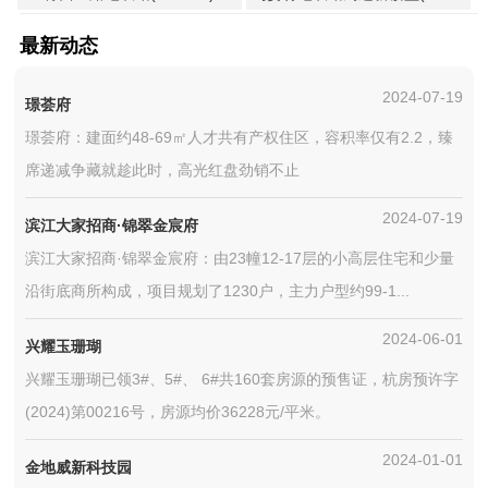
最新动态
2024-07-19
璟荟府
璟荟府：建面约48-69㎡人才共有产权住区，容积率仅有2.2，臻
席递减争藏就趁此时，高光红盘劲销不止
2024-07-19
滨江大家招商·锦翠金宸府
滨江大家招商·锦翠金宸府：由23幢12-17层的小高层住宅和少量
沿街底商所构成，项目规划了1230户，主力户型约99-1...
2024-06-01
兴耀玉珊瑚
兴耀玉珊瑚已领3#、5#、 6#共160套房源的预售证，杭房预许字
(2024)第00216号，房源均价36228元/平米。
2024-01-01
金地威新科技园