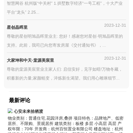
智慧网谷 杭州版“中关村” 1.拱墅数字经济“一号工程”，十大产业
平台“龙头” 2.25...
2023-12-31
星创晶晖里
尊敬的星创明旭晶晖里业主: 您好！感谢您对星创·明旭晶晖里的
支持。此前，我司已向您寄发房屋《交付通知书》，...
2023-12-31
大家坤和中天·棠源美宸里
尊敬的棠源美宸里业主家人们: 启信安好，见字如晤!万物冬藏，
积蓄新的力量;家颜蜕变，淬炼新生渴望。我们用心雕琢细节...
最新评论
心安未来拾栖渡
物业类别：普通住宅,花园洋房,叠拼 项目特色：品牌地产、低密
居所、不限购、景观居所 建筑类别：板楼 多层 小高层 高层 产
权年限：70年 开发商：杭州百恒置业有限公司 楼盘地址：杭州