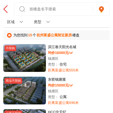
区域
类型
为您找到
15
个
杭州富盛公寓附近新房
楼盘
滨江春天阳光名城
不限购
均价16000元/㎡
钱塘区
类型：
住宅
距离富盛公寓555米
东哲钱塘滙
商业不限购
均价15000元/㎡
钱塘区
类型：
公寓
距离富盛公寓696米
HCC中天纪