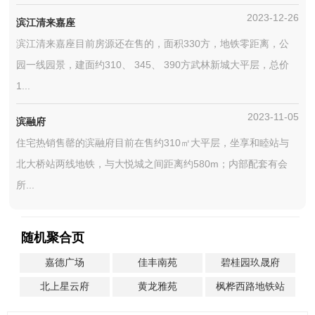
2023-12-26
滨江清来嘉座
滨江清来嘉座目前房源还在售的，面积330方，地铁零距离，公
园一线园景，建面约310、 345、 390方武林新城大平层，总价
1...
2023-11-05
滨融府
住宅热销售罄的滨融府目前在售约310㎡大平层，坐享和睦站与
北大桥站两线地铁，与大悦城之间距离约580m；内部配套有会
所...
随机聚合页
嘉德广场
佳丰南苑
碧桂园玖晟府
北上星云府
黄龙雅苑
枫桦西路地铁站