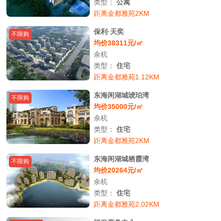
类型：
公寓
距离金都雅苑2KM
保利·天奕
不限购
均价38311元/㎡
余杭
类型：
住宅
距离金都雅苑1.12KM
东海闲湖城琥珀湾
不限购
均价35000元/㎡
余杭
类型：
住宅
距离金都雅苑2KM
东海闲湖城栖霞湾
不限购
均价20264元/㎡
余杭
类型：
住宅
距离金都雅苑2.02KM