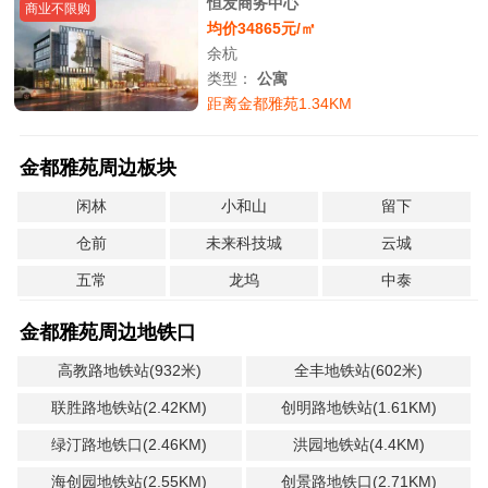
恒发商务中心
商业不限购
均价34865元/㎡
余杭
类型：
公寓
距离金都雅苑1.34KM
金都雅苑周边板块
闲林
小和山
留下
仓前
未来科技城
云城
五常
龙坞
中泰
金都雅苑周边地铁口
高教路地铁站(932米)
全丰地铁站(602米)
联胜路地铁站(2.42KM)
创明路地铁站(1.61KM)
绿汀路地铁口(2.46KM)
洪园地铁站(4.4KM)
海创园地铁站(2.55KM)
创景路地铁口(2.71KM)