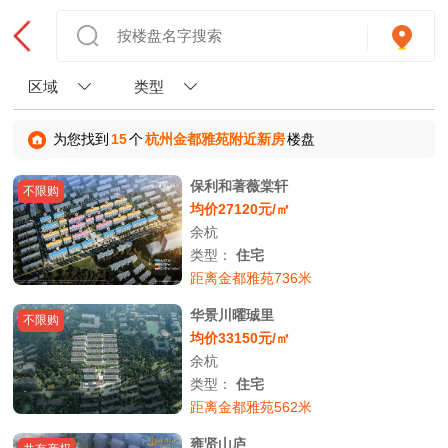
区域
类型
为您找到
15
个
杭州金都雅苑附近新房
楼盘
保利和著薇棠轩
不限购
均价27120元/㎡
余杭
类型：
住宅
距离金都雅苑736米
华景川曜珹里
不限购
均价33150元/㎡
余杭
类型：
住宅
距离金都雅苑562米
雍贤山庐