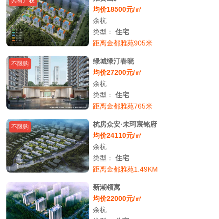
共有产权
均价18500元/㎡
余杭
类型：
住宅
距离金都雅苑905米
绿城绿汀春晓
不限购
均价27200元/㎡
余杭
类型：
住宅
距离金都雅苑765米
杭房众安·未珂宸铭府
不限购
均价24110元/㎡
余杭
类型：
住宅
距离金都雅苑1.49KM
新潮领寓
均价22000元/㎡
余杭