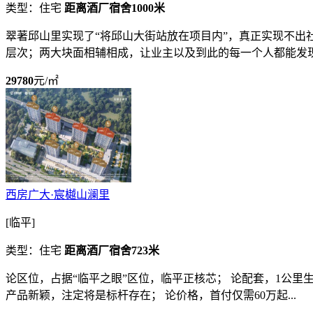
类型：住宅
距离酒厂宿舍1000米
翠著邱山里实现了“将邱山大街站放在项目内”，真正实现不出
层次；两大块面相辅相成，让业主以及到此的每一个人都能发现生
29780
元/㎡
西房广大·宸樾山澜里
[临平]
类型：住宅
距离酒厂宿舍723米
论区位，占据“临平之眼”区位，临平正核芯； 论配套，1公里
产品新颖，注定将是标杆存在； 论价格，首付仅需60万起...