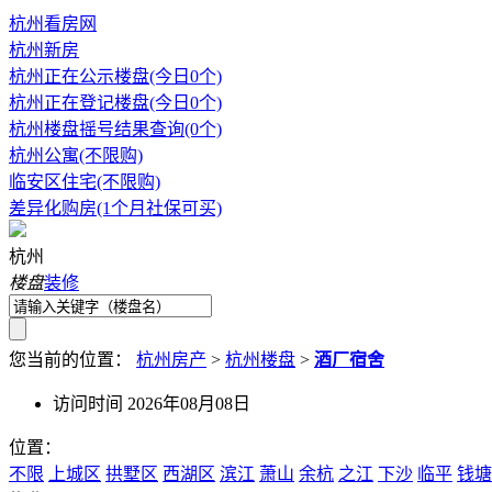
杭州看房网
杭州新房
杭州正在公示楼盘(今日0个)
杭州正在登记楼盘(今日0个)
杭州楼盘摇号结果查询(0个)
杭州公寓(不限购)
临安区住宅(不限购)
差异化购房(1个月社保可买)
杭州
楼盘
装修
您当前的位置：
杭州房产
>
杭州楼盘
>
酒厂宿舍
访问时间 2026年08月08日
位置：
不限
上城区
拱墅区
西湖区
滨江
萧山
余杭
之江
下沙
临平
钱塘