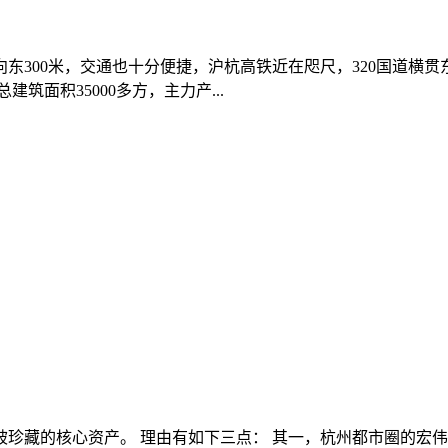
300米，交通也十分便捷，沪杭高铁近在咫尺，320国道横贯
面积35000多方，主力产...
珍藏的核心资产。 理由有如下三点： 其一，杭州都市圈的宏伟