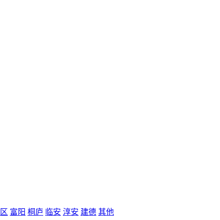
区
富阳
桐庐
临安
淳安
建德
其他