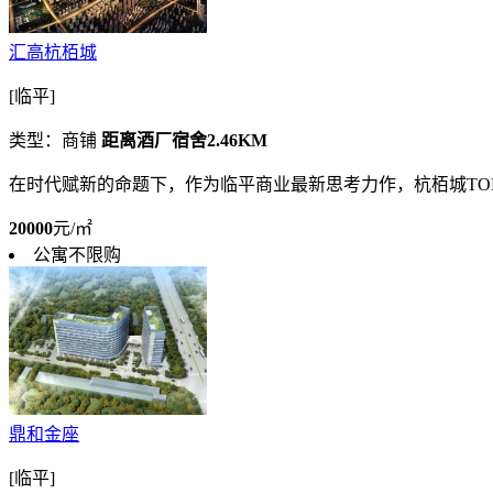
汇高杭栢城
[临平]
类型：商铺
距离酒厂宿舍2.46KM
在时代赋新的命题下，作为临平商业最新思考力作，杭栢城T
20000
元/㎡
公寓不限购
鼎和金座
[临平]