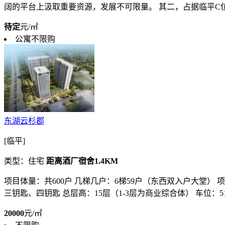
阔的平台上汲取重要资源，发展不可限量。 其二，占据临平C位的
待定
元/㎡
公寓不限购
东湖云杉郡
[临平]
类型：住宅
距离酒厂宿舍1.4KM
项目体量：共600户 几梯几户：6梯59户（东西双入户大堂） 项目
三钥匙、四钥匙 总层高：15层（1-3层为商业综合体） 车位：514
20000
元/㎡