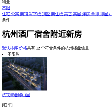
物业：
不限
住宅
公寓
商铺
写字楼
别墅
商住楼
其它
高层
洋房
叠排
排屋
条件：
杭州酒厂宿舍附近新房
默认排序
价格
共有
12
个符合条件的杭州楼盘信息
不限购
杭铁翠著邱山里
[临平]