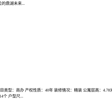
鼎湖未来...
类型：商办 产权性质：40年 装修情况：精装 公寓层高：4.78米
个 户型尺...