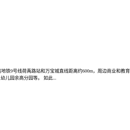
邸距离地铁9号线荷禹路站和万宝城直线距离约600m，周边商业和
儿园余高分园等。 如此...