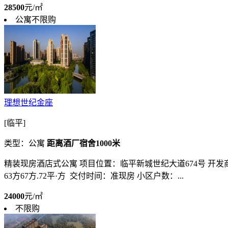
28500
元/㎡
公寓不限购
理想世纪金座
[临平]
类型：公寓
距离酒厂宿舍1000米
精装现房酒店式公寓 项目位置：临平新城世纪大道674号 开发商
63方67方.72平·方 交付时间：准现房 小区户数：...
24000
元/㎡
不限购