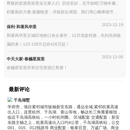
尊敬的棠源美宸里业主家人们: 启信安好，见字如晤!万物冬藏，
积蓄新的力量;家颜蜕变，淬炼新生渴望。我们用心雕琢细节...
2023-12-19
保利·和著风华里
和著风华里主城区地铁口央企著作，12月清盘特惠，先到先得捡
漏的来！123-139方总价426万起！
2023-12-05
中天大家·春樾星宸里
春樾星宸里所有住宅房源已售罄！
最新评论
千岛湖墅
学府旁，项目紧邻城市纵轴新安东路，通达全城;紧邻杭黄高速
出入口，连贯杭州、千岛湖、黄山等地，畅达长三角重要枢纽，
临近千岛湖高铁站，一小时杭州圈。 区域配套 交通配套：新安
东路主轴之上，杭黄高速出入口约4公里，千岛湖高铁站，公交
001、015、012线路等 商业配套：银泰百货、万诚广场、商业