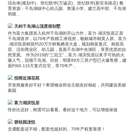
综合体(规划中)、世纪联华(万诚店)、世纪联华(新安东路店) 教
育资源：千岛湖镇中心幼儿园、青溪小学、建兰高中部、千岛湖
初级...
天屿千岛湖山顶度假别墅
作为富力集团首入杭州千岛湖的开山力作，富力·湖滨悦居正居
千岛湖首岸，以70年产权精工准现房，敬献城市精英人群。富力
·湖滨悦居精筑约20万方鲜氧栖居大盘，规划精装复式、精装高
层、沿街商业区、幼儿园，直面千岛湖中央湖区，享受优质的自
然景观。 作为2019的“三冠王”，富力·湖滨悦居以炙手可热的火
爆人气，冠领千岛湖。目前，明星89方三房户型已火爆售罄，建
面约60-115方复式住宅，享70年产...
招商近湖花苑
开发商服务好不好？希望物业和业主能友好相处，共同建设美丽
家园
富力湖滨悦居
性价比还好，刚需可以看看。看好这个地方，可以增值保值
碧桂园泷悦
交通配套还不错，配套也挺好的。70年产权更靠谱！