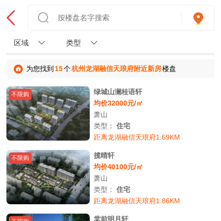
区域
类型
为您找到
15
个
杭州龙湖融信天琅府附近新房
楼盘
绿城山澜桂语轩
不限购
均价32000元/㎡
萧山
类型：
住宅
距离龙湖融信天琅府1.69KM
揽晴轩
不限购
均价40100元/㎡
萧山
类型：
住宅
距离龙湖融信天琅府1.86KM
棠前明月轩