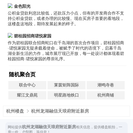
金色阳光
公积金贷款利息比较低，还款压力小点，但有的开发商合作不支
持公积金贷款，或者办理的比较慢。现在买房子首要的看地段，
这楼盘这地段，期待发展起来的样子。
碧桂园招商珺悦家园
作为碧桂园联合招商蛇口在千岛湖的首次合作项目，碧桂园招商
·珺悦家园无疑承载着使命，被赋予了时代的语境下，启幕千岛
湖全新生活的力作，城市展厅现已开放，每一处设计都体现着碧
桂园招商·珺悦家园的尊崇礼序。
随机聚合页
联合中心
莱茵矩阵国际
潮鸣寺巷
耀江文鼎苑
明星路地铁口
杭州商铺
杭州楼盘
杭州龙湖融信天琅府附近新房
杭州龙湖融信天琅府附近新房
网站提供
相关信息，提供楼盘航拍，一
房一价，户型图，等信息！