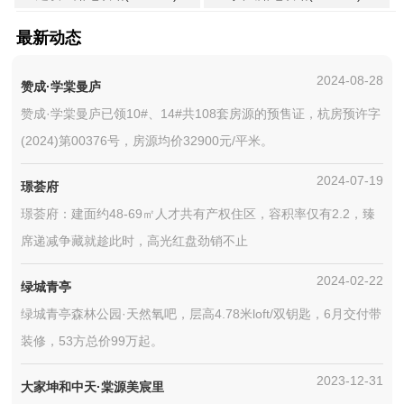
最新动态
2024-08-28
赞成·学棠曼庐
赞成·学棠曼庐已领10#、14#共108套房源的预售证，杭房预许字
(2024)第00376号，房源均价32900元/平米。
2024-07-19
璟荟府
璟荟府：建面约48-69㎡人才共有产权住区，容积率仅有2.2，臻
席递减争藏就趁此时，高光红盘劲销不止
2024-02-22
绿城青亭
绿城青亭森林公园·天然氧吧，层高4.78米loft/双钥匙，6月交付带
装修，53方总价99万起。
2023-12-31
大家坤和中天·棠源美宸里