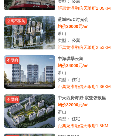
类型：
公寓
距离龙湖融信天琅府2.05KM
蓝城MoC时光会
公寓不限购
均价20000元/㎡
萧山
类型：
公寓
距离龙湖融信天琅府2.53KM
中海璞翠云集
不限购
均价34000元/㎡
萧山
类型：
住宅
距离龙湖融信天琅府1.36KM
中天西房海威·宸鹭弦歌里
不限购
均价32000元/㎡
萧山
类型：
住宅
距离龙湖融信天琅府1.5KM