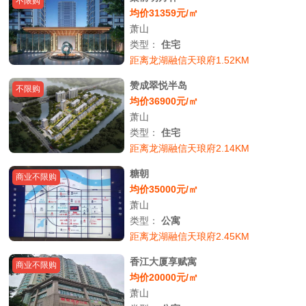
不限购
均价31359元/㎡
萧山
类型：
住宅
距离龙湖融信天琅府1.52KM
赞成翠悦半岛
不限购
均价36900元/㎡
萧山
类型：
住宅
距离龙湖融信天琅府2.14KM
糖朝
商业不限购
均价35000元/㎡
萧山
类型：
公寓
距离龙湖融信天琅府2.45KM
香江大厦享赋寓
商业不限购
均价20000元/㎡
萧山