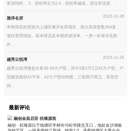
更加纯粹。 2、容积率定为2.0，容积率越低，居住舒适度、...
2023-11-28
雅渟名府
本期供应的房源为上城区雅渟名府项目，推出房源套数364套，
项目受理须知、基本情况及本期房源清单、一房一价表详见附
件...
2023-11-25
越秀云悦湾
越秀云悦湾楼盘在售38-59方户型，其中3室2厅2卫42方户型。户
型建筑面积42平米，42方户型结构图，三室两厅两卫，双层空
间...
最新评论
融创金昌启亚·杭臻源筑
融创 · 杭臻源位于钱塘区学林街与松华路交叉口，地处金沙湖板
块核芯区，一脉承接钱江新城、钱新2.0，承载钱塘区大量企业