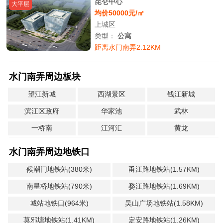
昆仑中心
大平层
均价50000元/㎡
上城区
类型：
公寓
距离水门南弄2.12KM
水门南弄周边板块
望江新城
西湖景区
钱江新城
滨江区政府
华家池
武林
一桥南
江河汇
黄龙
水门南弄周边地铁口
候潮门地铁站(380米)
甬江路地铁站(1.57KM)
南星桥地铁站(790米)
婺江路地铁站(1.69KM)
城站地铁口(964米)
吴山广场地铁站(1.58KM)
莫邪塘地铁站(1.41KM)
定安路地铁站(1.26KM)