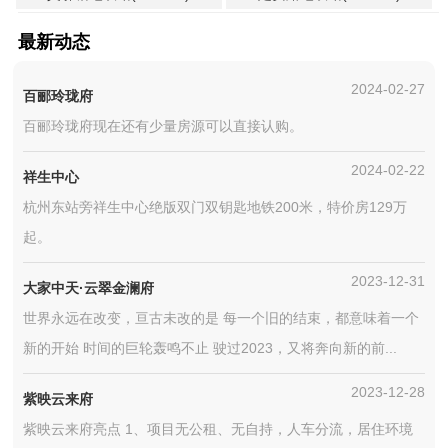
最新动态
2024-02-27
百郦玲珑府
百郦玲珑府现在还有少量房源可以直接认购。
2024-02-22
祥生中心
杭州东站旁祥生中心绝版双门双钥匙地铁200米，特价房129万
起。
2023-12-31
大家中天·云翠金澜府
世界永远在改变，亘古未改的是 每一个旧的结束，都意味着一个
新的开始 时间的巨轮轰鸣不止 驶过2023，又将奔向新的前...
2023-12-28
紫映云来府
紫映云来府亮点 1、项目无公租、无自持，人车分流，居住环境