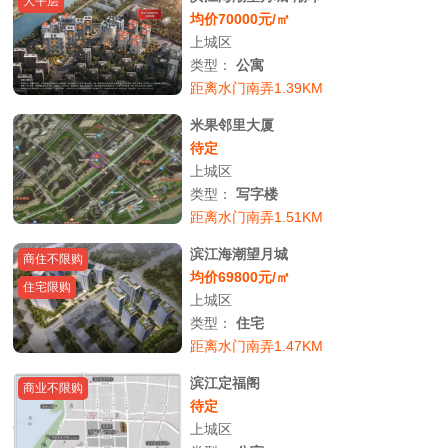
大平层
均价70000元/㎡
上城区
类型：
公寓
距离水门南弄1.39KM
米果邻里大厦
待定
上城区
类型：
写字楼
距离水门南弄1.51KM
滨江海潮望月城
商住不限购
均价69800元/㎡
住宅限购
上城区
类型：
住宅
距离水门南弄1.47KM
滨江定福阁
商业不限购
待定
上城区