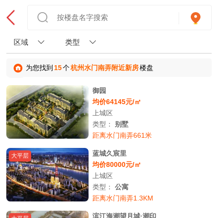
区域
类型
为您找到
15
个
杭州水门南弄附近新房
楼盘
御园
均价64145元/㎡
上城区
类型：
别墅
距离水门南弄661米
蓝城久宸里
大平层
均价80000元/㎡
上城区
类型：
公寓
距离水门南弄1.3KM
滨江海潮望月城·潮印