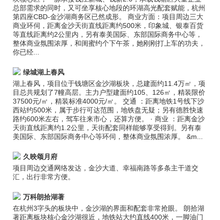
总部需求的同时，又可坐享核心地段的环湖高光配套赋能，杭州
第四座CBD-金沙湖商务区已然成形。 商业方面：项目周边三大
商业环伺，距离金沙天街直线距离约500米，印象城、银泰百货
等直线距离约2公里内，另有泰美国际、东部国际商务中心等，
整体商业氛围浓厚，和闺蜜约个下午茶，她刚刚打上车的功夫，
你已经...
绿城湖上春风
湖上春风，项目位于钱塘区金沙湖板块，总建面约11.4万㎡，项
目总共规划了7幢高层。主力户型建面约105、126㎡，精装限价
37500元/㎡，精装标准4000元/㎡。 交通 ：距离地铁1号线下沙
西站约500米，属于步行可达范围，地铁盘无疑；另有德胜快速
路约600米左右，驾车往来市心，还算方便。 · 商业 ：距离金沙
天街直线距离约1.2公里，天街配套同样能够享受得到。另有泰
美国际、东部国际商务中心等环伺，整体商业氛围浓厚。 &m...
久映颂月府
项目周边交通网络发达，金沙大道、幸福南路等多条主干道交
汇，出行非常方便。
万科朗拾湖著
在杭州3字头的板块中，金沙湖的界面和配套非常抢眼。 朗拾湖
著距离板块核心金沙湖很近，地铁站大约直线400米，一脚油门