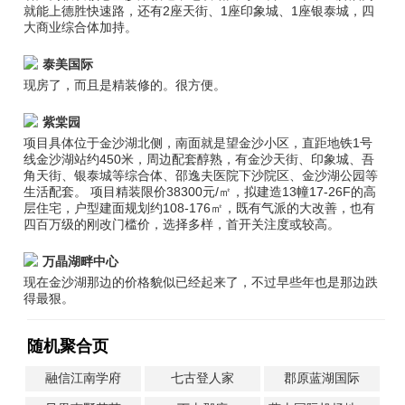
就能上德胜快速路，还有2座天街、1座印象城、1座银泰城，四
大商业综合体加持。
泰美国际
现房了，而且是精装修的。很方便。
紫棠园
项目具体位于金沙湖北侧，南面就是望金沙小区，直距地铁1号
线金沙湖站约450米，周边配套醇熟，有金沙天街、印象城、吾
角天街、银泰城等综合体、邵逸夫医院下沙院区、金沙湖公园等
生活配套。 项目精装限价38300元/㎡，拟建造13幢17-26F的高
层住宅，户型建面规划约108-176㎡，既有气派的大改善，也有
四百万级的刚改门槛价，选择多样，首开关注度或较高。
万晶湖畔中心
现在金沙湖那边的价格貌似已经起来了，不过早些年也是那边跌
得最狠。
随机聚合页
融信江南学府
七古登人家
郡原蓝湖国际