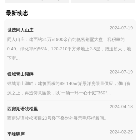
最新动态
2024-07-19
世茂同人山庄
同人山庄：建面约31万㎡900余亩纯低密别墅大盘，容积率约
0.49、绿化率约56%，120-210平方米地上2-3层，赠送超大，地
下室...
2024-07-19
银城青山湖畔
银城青山湖畔：建筑面积约89-140㎡湖景洋房限量供应，湖山资
源之上，再造诗意园景，以“一轴一环一心十庭"360°...
2024-04-18
西房湖语牧松里
西房湖语牧松项目20号楼下叠对外展示毛坯样板间。
2024-02-25
平峰晓庐