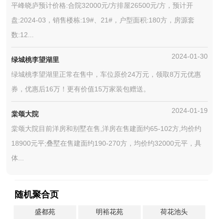
平峰晓庐预计价格:合院32000元/方排屋26500元/方，预计开
盘:2024-03，销售楼栋:19#、21#，户型面积:180方，房源套
数:12...
2024-01-30
绿城桃李望湖里
绿城桃李望湖里正常在售中，车位原价24万元，领取8万元优惠
券，优惠后16万！更有价值15万家装包赠送。
2024-01-19
棠颂大院
棠颂大院目前洋房和别墅在售,洋房在售建面约65-102方,均价约
18900元平;叠墅在售建面约190-270方，均价约32000元平，具
体...
随机聚合页
盛都苑
明裕花苑
荷花池头