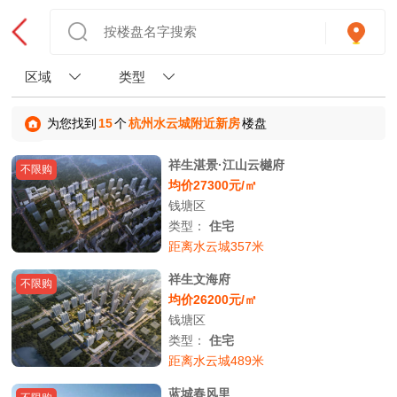
区域
类型
为您找到
15
个
杭州水云城附近新房
楼盘
祥生湛景·江山云樾府
不限购
均价27300元/㎡
钱塘区
类型：
住宅
距离水云城357米
祥生文海府
不限购
均价26200元/㎡
钱塘区
类型：
住宅
距离水云城489米
蓝城春风里