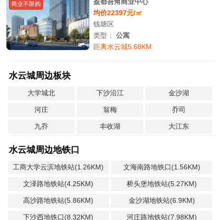
盈都吾角商业中心
商业不限购
均价22397元/㎡
钱塘区
类型：
公寓
距离水云城5.68KM
水云城周边板块
大学城北
下沙沿江
金沙湖
河庄
翁梅
乔司
九乔
丰收湖
大江东
水云城周边地铁口
工商大学云滨地铁站(1.26KM)
文海南路地铁口(1.56KM)
文泽路地铁站(4.25KM)
桥头堡地铁站(5.27KM)
高沙路地铁站(5.86KM)
金沙湖地铁站(6.9KM)
下沙西地铁口(8.32KM)
河庄路地铁站(7.98KM)