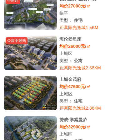
不限购
均价27000元/㎡
临平
类型：
住宅
距离阳光逸城1.5KM
海伦堡星座
公寓不限购
均价26000元/㎡
上城区
类型：
公寓
距离阳光逸城2.68KM
上城金茂府
均价47600元/㎡
上城区
类型：
住宅
距离阳光逸城2.88KM
赞成·学棠曼庐
均价32900元/㎡
上城区