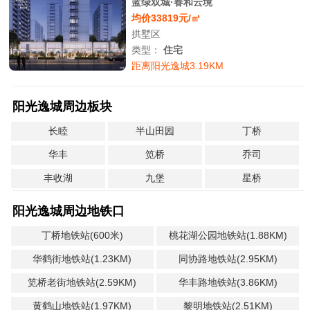
蓝绿双城·春和云境
均价33819元/㎡
拱墅区
类型：
住宅
距离阳光逸城3.19KM
阳光逸城周边板块
长睦
半山田园
丁桥
华丰
笕桥
乔司
丰收湖
九堡
星桥
阳光逸城周边地铁口
丁桥地铁站(600米)
桃花湖公园地铁站(1.88KM)
华鹤街地铁站(1.23KM)
同协路地铁站(2.95KM)
笕桥老街地铁站(2.59KM)
华丰路地铁站(3.86KM)
黄鹤山地铁站(1.97KM)
黎明地铁站(2.51KM)