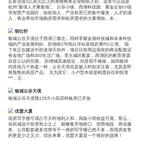
众多估值1亿美元以上的准独角兽企业纷纷入驻。这里可以说是
杭州“最强人才聚集地”。 云谷小镇、西湖科技园、紫金众创小镇
等智慧产业园区，纷纷加入，产业前景已然集中爆发，人才的涌
入，将会带动市场购房需求和租房需求的大量增加。未...
朝仕轩
银城云谷天境位于西湖三墩北，同样享紫金港科技城和未来科技
城的产业发展利好。距地铁2号线白洋站直线距离约1公里。 除
了有正在建设中的龙湖天街外，项目目前周边现有的商业配套还
有金地广场和303生活广场。享主城区配套，西湖区的教育资源
自是公认的完善。 距绕城高速较近，但是瑕不掩瑜，如同板块
内其他几个热盘一样，云谷天境也是被人时刻关注着，尤其是即
将预售的高层产品。 无为其它，小户型本就是刚需自住和投资
***，主...
银城云谷天境
银城云谷天境预129方小高层样板房已开放
优盟大厦
现房写字楼可谓占尽天时地利人和，风险小而收益可观。那么，
在杭城这片投资热土之上，能够集齐地铁口、优势地段、商业服
务、公共配套诸多优势等于一身的写字楼已然不多，而现房发售
的更是少之又少。综合来看，优盟大厦是一个很好的选择！