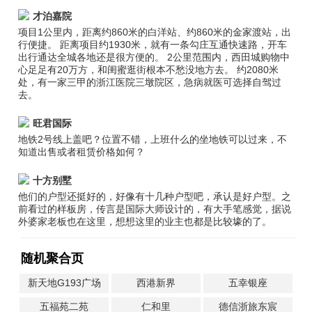
才泊嘉院
项目1公里内，距离约860米的白洋站、约860米的金家渡站，出
行便捷。 距离项目约1930米，就有一条勾庄互通快速路，开车
出行通达全城各地还是很方便的。 2公里范围内，西田城购物中
心足足有20万方，和闺蜜逛街根本不愁没地方去。 约2080米
处，有一家三甲的浙江医院三墩院区，急病就医可选择自驾过
去。
旺君国际
地铁2号线上盖吧？位置不错，上班什么的坐地铁可以过来，不
知道出售或者租赁价格如何？
十方别墅
他们的户型还挺好的，好像有十几种户型吧，承认是好户型。之
前看过的样板房，传言是国际大师设计的，有大手笔感觉，据说
外婆家老板也在这里，想想这里的业主也都是比较壕的了。
随机聚合页
新天地G193广场
西港新界
五幸银座
五福苑二苑
仁和里
德信浙旅东宸