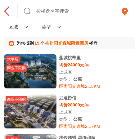
区域
类型
为您找到
15
个
杭州阳光逸城附近新房
楼盘
蓝城桃華里
大平层
均价24000元/㎡
商业不限购
上城区
类型：
公寓
距离阳光逸城2.15KM
启迪协信
商业不限购
均价28000元/㎡
上城区
类型：
公寓
距离阳光逸城2.17KM
杭铁越秀·星缦和润