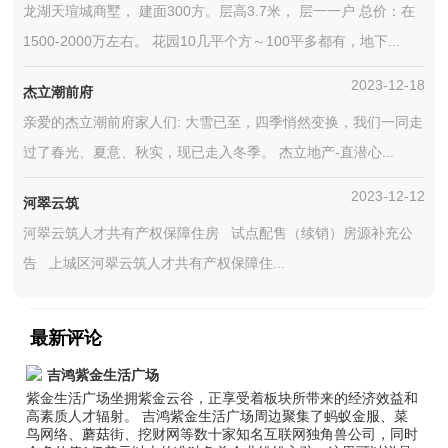
龙湖天瑄城商墅， 建面300方。层高3.7米， 层一一户 总价：在
1500-2000万左右。 花园10几平个方～100平多都有，地下...
2023-12-18
杰立潮前府
亲爱的杰立潮前府家人们: 大雪已至，四季悄然变换，我们一同走
过了春光、夏意、秋实，现已走入冬季。 杰立地产-直潜心...
2023-12-12
河翠云筑
河翠云筑人才共有产权保障住房 试点配售（续销）房源补充公
告 上城区河翠云筑人才共有产权保障住...
最新评论
吉鸿紫金生活广场
紫金生活广场坐拥紫金云谷，正享受着板块所带来的经济效益和
高素质人才辐射。 吉鸿紫金生活广场周边聚集了蚂蚁金服、菜
鸟网络、蘑菇街、挖财网等数十家知名互联网独角兽公司，同时