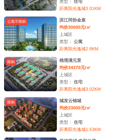
类型：
住宅
距离阳光逸城3.01KM
滨江同协金座
公寓不限购
均价30000元/㎡
上城区
类型：
公寓
距离阳光逸城2.8KM
桃境满元里
限购
均价34370元/㎡
上城区
类型：
住宅
距离阳光逸城3.02KM
城发云锦城
限购
均价23000元/㎡
上城区
类型：
住宅
距离阳光逸城1.53KM