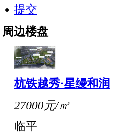
提交
周边楼盘
杭铁越秀·星缦和润
27000元/㎡
临平