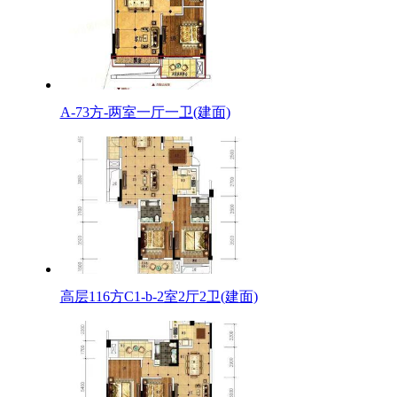
A-73方-两室一厅一卫(建面)
高层116方C1-b-2室2厅2卫(建面)