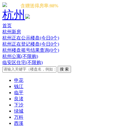
含赠送得房率:92%
含赠送得房率:88%
含赠送得房率:86%
含赠送得房率:92%
杭州
首页
杭州新房
杭州正在公示楼盘(今日0个)
杭州正在登记楼盘(今日0个)
杭州楼盘摇号结果查询(0个)
杭州公寓(不限购)
临安区住宅(不限购)
申花
钱江
临平
良渚
下沙
绿城
万科
西溪