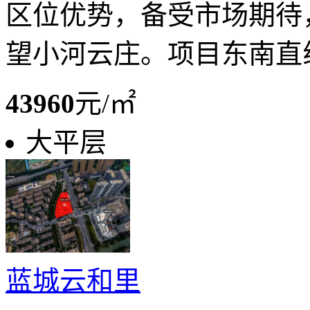
区位优势，备受市场期待
望小河云庄。项目东南直
43960
元/㎡
大平层
蓝城云和里