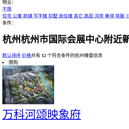
物业：
不限
住宅
公寓
商铺
写字楼
别墅
商住楼
其它
高层
洋房
叠排
排屋
条件：
杭州杭州市国际会展中心附近
默认排序
价格
共有
12
个符合条件的杭州楼盘信息
限购
万科河颂映象府