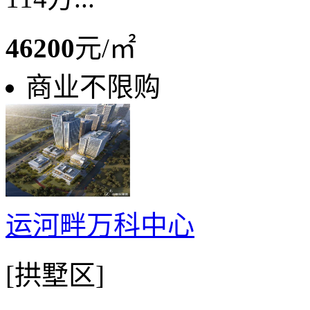
46200
元/㎡
商业不限购
运河畔万科中心
[拱墅区]