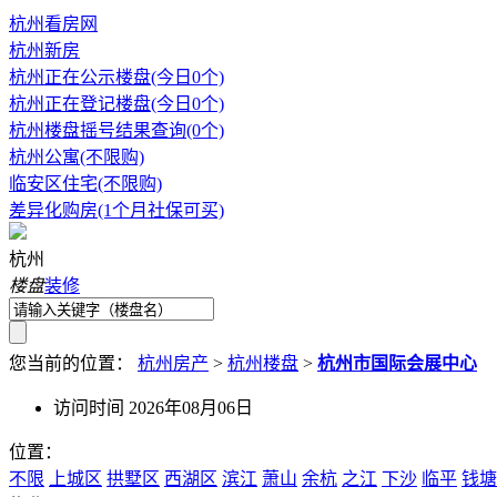
杭州看房网
杭州新房
杭州正在公示楼盘(今日0个)
杭州正在登记楼盘(今日0个)
杭州楼盘摇号结果查询(0个)
杭州公寓(不限购)
临安区住宅(不限购)
差异化购房(1个月社保可买)
杭州
楼盘
装修
您当前的位置：
杭州房产
>
杭州楼盘
>
杭州市国际会展中心
访问时间 2026年08月06日
位置：
不限
上城区
拱墅区
西湖区
滨江
萧山
余杭
之江
下沙
临平
钱塘