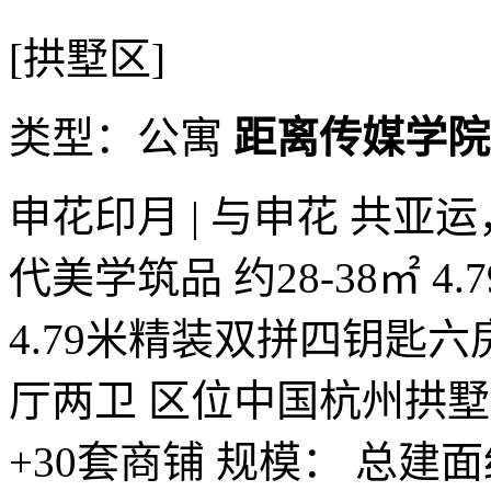
[拱墅区]
类型：公寓
距离传媒学院
申花印月 | 与申花 共
代美学筑品 约28-38㎡ 4
4.79米精装双拼四钥匙六房 
厅两卫 区位中国杭州拱墅
+30套商铺 规模： 总建面约6