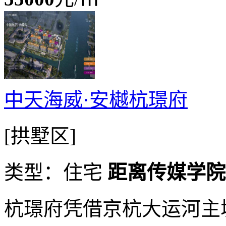
中天海威·安樾杭璟府
[拱墅区]
类型：住宅
距离传媒学院动
杭璟府凭借京杭大运河主