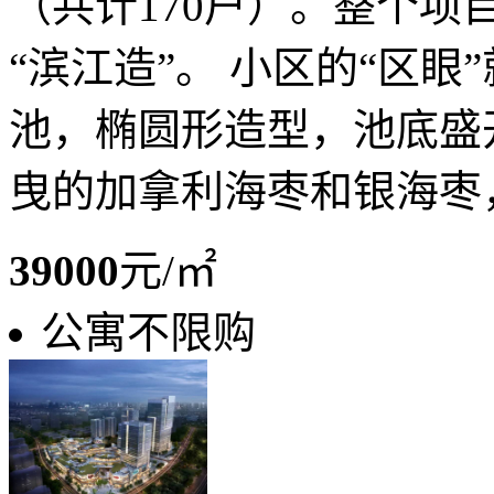
（共计170户）。整个
“滨江造”。 小区的“区
池，椭圆形造型，池底盛
曳的加拿利海枣和银海枣，
39000
元/㎡
公寓不限购