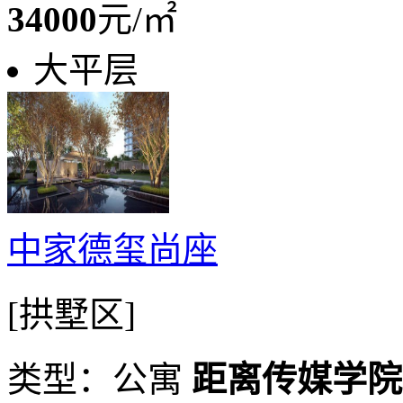
34000
元/㎡
大平层
中家德玺尚座
[拱墅区]
类型：公寓
距离传媒学院动