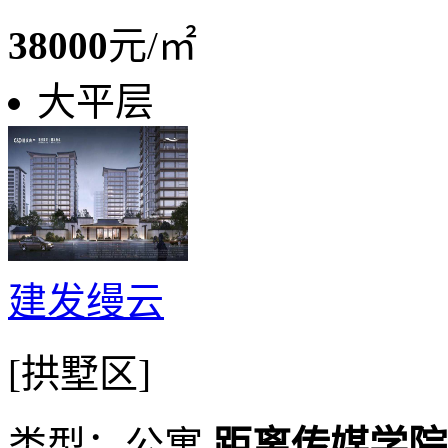
38000
元/㎡
大平层
建发缦云
[拱墅区]
类型：公寓
距离传媒学院动