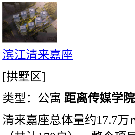
滨江清来嘉座
[拱墅区]
类型：公寓
距离传媒学院动
清来嘉座总体量约17.7万