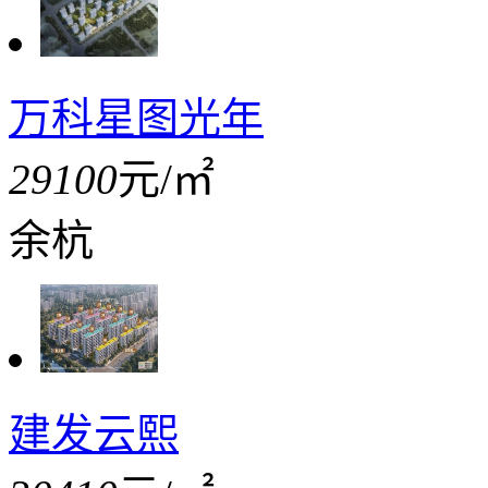
万科星图光年
29100
元/㎡
余杭
建发云熙