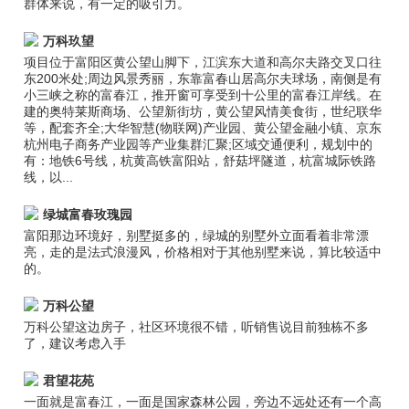
群体来说，有一定的吸引力。
万科玖望
项目位于富阳区黄公望山脚下，江滨东大道和高尔夫路交叉口往
东200米处;周边风景秀丽，东靠富春山居高尔夫球场，南侧是有
小三峡之称的富春江，推开窗可享受到十公里的富春江岸线。在
建的奥特莱斯商场、公望新街坊，黄公望风情美食街，世纪联华
等，配套齐全;大华智慧(物联网)产业园、黄公望金融小镇、京东
杭州电子商务产业园等产业集群汇聚;区域交通便利，规划中的
有：地铁6号线，杭黄高铁富阳站，舒菇坪隧道，杭富城际铁路
线，以...
绿城富春玫瑰园
富阳那边环境好，别墅挺多的，绿城的别墅外立面看着非常漂
亮，走的是法式浪漫风，价格相对于其他别墅来说，算比较适中
的。
万科公望
万科公望这边房子，社区环境很不错，听销售说目前独栋不多
了，建议考虑入手
君望花苑
一面就是富春江，一面是国家森林公园，旁边不远处还有一个高