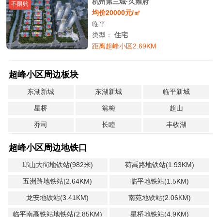
杭州第三城·久雍府
不限购
均价20000元/㎡
临平
类型：
住宅
距离超峰小区2.69KM
超峰小区周边板块
东湖新城
东湖新城
临平新城
星桥
翁梅
超山
乔司
长睦
丰收湖
超峰小区周边地铁口
邱山大街地铁站(982米)
荷禹路地铁站(1.93KM)
五洲路地铁站(2.64KM)
临平地铁站(1.5KM)
龙安地铁站(3.41KM)
南苑地铁站(2.06KM)
临平南高铁站地铁站(2.85KM)
星桥地铁站(4.9KM)