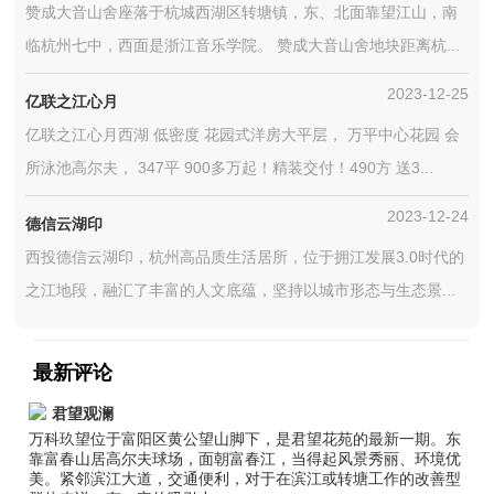
赞成大音山舍座落于杭城西湖区转塘镇，东、北面靠望江山，南
临杭州七中，西面是浙江音乐学院。 赞成大音山舍地块距离杭...
2023-12-25
亿联之江心月
亿联之江心月西湖 低密度 花园式洋房大平层， 万平中心花园 会
所泳池高尔夫， 347平 900多万起！精装交付！490方 送3...
2023-12-24
德信云湖印
西投德信云湖印，杭州高品质生活居所，位于拥江发展3.0时代的
之江地段，融汇了丰富的人文底蕴，坚持以城市形态与生态景...
最新评论
君望观澜
万科玖望位于富阳区黄公望山脚下，是君望花苑的最新一期。东
靠富春山居高尔夫球场，面朝富春江，当得起风景秀丽、环境优
美。紧邻滨江大道，交通便利，对于在滨江或转塘工作的改善型