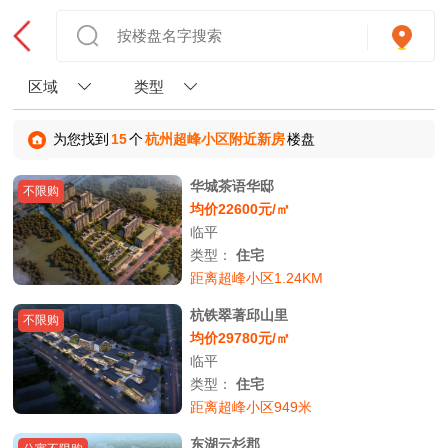
区域
类型
为您找到
15
个
杭州超峰小区附近新房
楼盘
华城茶语华邸
不限购
均价22600元/㎡
临平
类型：
住宅
距离超峰小区1.24KM
杭铁翠著邱山里
不限购
均价29780元/㎡
临平
类型：
住宅
距离超峰小区949米
东湖云杉郡