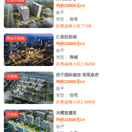
公寓不限购
均价20000元/㎡
临平
类型：
住宅
距离超峰小区773米
汇高杭栢城
商业不限购
均价20000元/㎡
临平
类型：
商铺
距离超峰小区2.06KM
西子国际德信·荷禹宸府
不限购
均价22600元/㎡
临平
类型：
住宅
距离超峰小区2.08KM
兴耀观麓里
不限购
均价22600元/㎡
临平