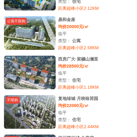
类型：
住宅
距离超峰小区2.12KM
鼎和金座
公寓不限购
均价20000元/㎡
临平
类型：
公寓
距离超峰小区2.58KM
西房广大·宸樾山澜里
均价28500元/㎡
临平
类型：
住宅
距离超峰小区1.18KM
复地绿城·月映咏荷园
不限购
均价22000元/㎡
临平
类型：
住宅
距离超峰小区2.44KM