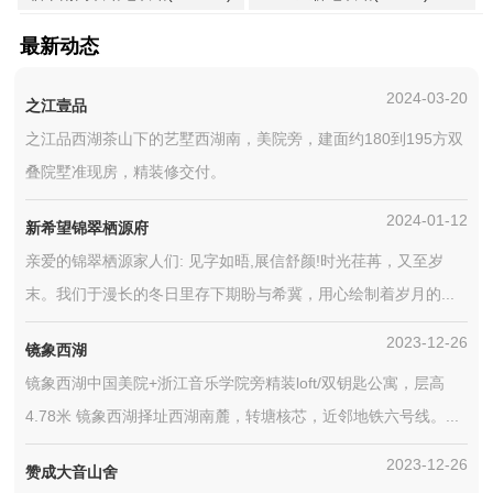
最新动态
2024-03-20
之江壹品
之江品西湖茶山下的艺墅西湖南，美院旁，建面约180到195方双
叠院墅准现房，精装修交付。
2024-01-12
新希望锦翠栖源府
亲爱的锦翠栖源家人们: 见字如晤,展信舒颜!时光荏苒，又至岁
末。我们于漫长的冬日里存下期盼与希冀，用心绘制着岁月的...
2023-12-26
镜象西湖
镜象西湖中国美院+浙江音乐学院旁精装loft/双钥匙公寓，层高
4.78米 镜象西湖择址西湖南麓，转塘核芯，近邻地铁六号线。...
2023-12-26
赞成大音山舍