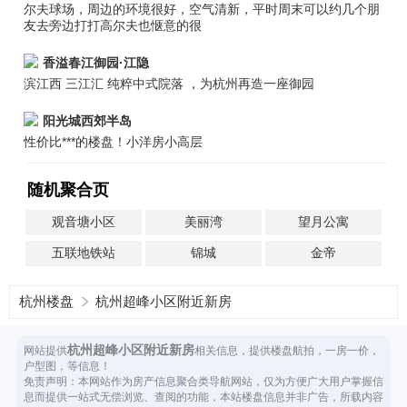
尔夫球场，周边的环境很好，空气清新，平时周末可以约几个朋
友去旁边打打高尔夫也惬意的很
香溢春江御园·江隐
滨江西 三江汇 纯粹中式院落 ，为杭州再造一座御园
阳光城西郊半岛
性价比***的楼盘！小洋房小高层
随机聚合页
观音塘小区
美丽湾
望月公寓
五联地铁站
锦城
金帝
杭州楼盘
杭州超峰小区附近新房
杭州超峰小区附近新房
网站提供
相关信息，提供楼盘航拍，一房一价，
户型图，等信息！
免责声明：本网站作为房产信息聚合类导航网站，仅为方便广大用户掌握信
息而提供一站式无偿浏览、查阅的功能，本站楼盘信息并非广告，所载内容