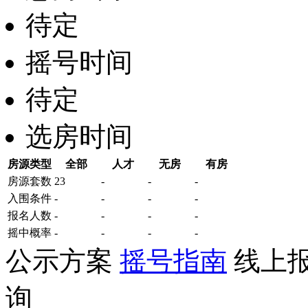
待定
摇号时间
待定
选房时间
房源类型
全部
人才
无房
有房
房源套数
23
-
-
-
入围条件
-
-
-
-
报名
人数
-
-
-
-
摇中概率
-
-
-
-
公示方案
摇号指南
线上
询