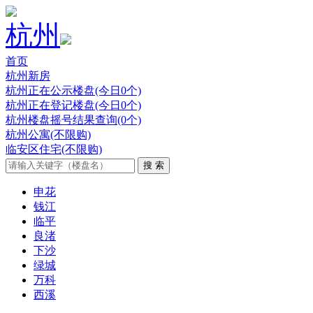
杭州
首页
杭州新房
杭州正在公示楼盘(今日0个)
杭州正在登记楼盘(今日0个)
杭州楼盘摇号结果查询(0个)
杭州公寓(不限购)
临安区住宅(不限购)
申花
钱江
临平
良渚
下沙
绿城
万科
西溪