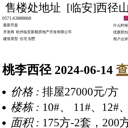
售楼处地址
[临安]西径
0571-63888868
最新开盘
什么时候
开发商
杭州临安新都房地产开发有限公司
优惠哲扣
建筑类型
住宅 别墅
用户点评
桃李西径
2024-06-14
查
价格 :
排屋27000元/方
楼栋 :
10#、 11#、12#、
面积 :
175方-2套，200