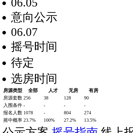
06.05
意向公示
06.07
摇号时间
待定
选房时间
房源类型
全部
人才
无房
有房
房源套数
256
38
128
90
入围条件
-
-
-
-
报名
人数
1078
-
804
274
摇中概率
23.7%
100%
27.2%
13.5%
公示方案
摇号指南
线上