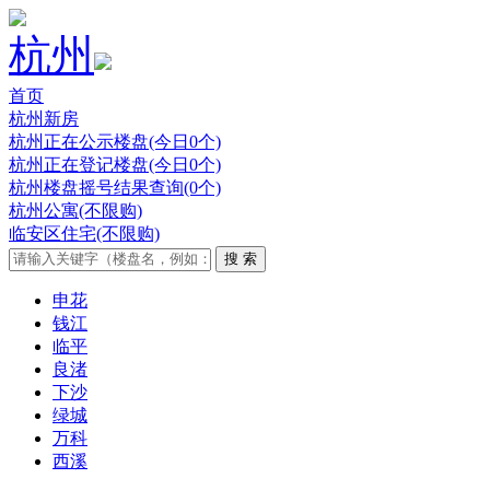
杭州
首页
杭州新房
杭州正在公示楼盘(今日0个)
杭州正在登记楼盘(今日0个)
杭州楼盘摇号结果查询(0个)
杭州公寓(不限购)
临安区住宅(不限购)
申花
钱江
临平
良渚
下沙
绿城
万科
西溪