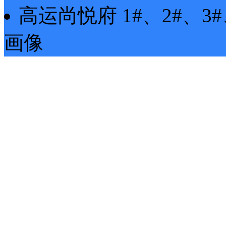
高运尚悦府
1#、2#、3#
画像