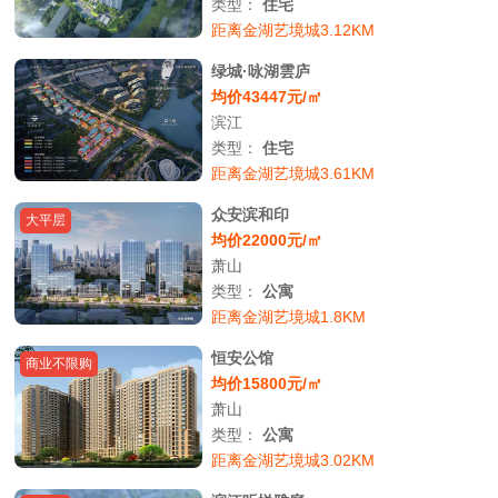
类型：
住宅
距离金湖艺境城3.12KM
绿城·咏湖雲庐
均价43447元/㎡
滨江
类型：
住宅
距离金湖艺境城3.61KM
众安滨和印
大平层
均价22000元/㎡
萧山
类型：
公寓
距离金湖艺境城1.8KM
恒安公馆
商业不限购
均价15800元/㎡
萧山
类型：
公寓
距离金湖艺境城3.02KM