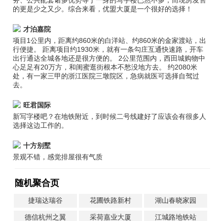
务、公共配套诸多优势等于一身的写字楼已然不多，而现房发售
的更是少之又少。综合来看，优盟大厦是一个很好的选择！
才泊嘉院
项目1公里内，距离约860米的白洋站、约860米的金家渡站，出
行便捷。 距离项目约1930米，就有一条勾庄互通快速路，开车
出行通达全城各地还是很方便的。 2公里范围内，西田城购物中
心足足有20万方，和闺蜜逛街根本不愁没地方去。 约2080米
处，有一家三甲的浙江医院三墩院区，急病就医可选择自驾过
去。
旺君国际
新写字楼吧？在地铁附近，到时候二号线建好了应该会有很多人
选择这边工作的。
十方别墅
景观不错，感觉排屋很有气质
随机聚合页
捷瑞达瑞谷
花圃铁路新村
湖山春晓家园
德信杭州之翼
采荷嘉业大厦
江城路地铁站