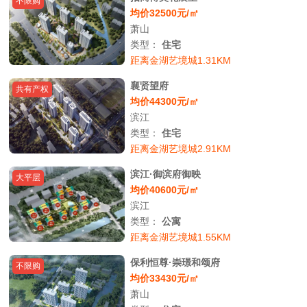
不限购
均价32500元/㎡
萧山
类型：
住宅
距离金湖艺境城1.31KM
襄贤望府
共有产权
均价44300元/㎡
滨江
类型：
住宅
距离金湖艺境城2.91KM
滨江·御滨府御映
大平层
均价40600元/㎡
滨江
类型：
公寓
距离金湖艺境城1.55KM
保利恒尊·崇璟和颂府
不限购
均价33430元/㎡
萧山