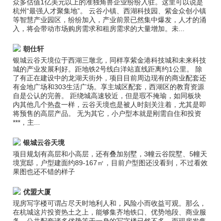
众多估值1亿美元以上的准独角兽企业纷纷入驻。这里可以说是
杭州“最强人才聚集地”。 云谷小镇、西湖科技园、紫金众创小镇
等智慧产业园区，纷纷加入，产业前景已然集中爆发，人才的涌
入，将会带动市场购房需求和租房需求的大量增加。未...
朝仕轩
银城云谷天境位于西湖三墩北，同样享紫金港科技城和未来科技
城的产业发展利好。距地铁2号线白洋站直线距离约1公里。 除
了有正在建设中的龙湖天街外，项目目前周边现有的商业配套还
有金地广场和303生活广场。享主城区配套，西湖区的教育资源
自是公认的完善。 距绕城高速较近，但是瑕不掩瑜，如同板块
内其他几个热盘一样，云谷天境也是被人时刻关注着，尤其是即
将预售的高层产品。 无为其它，小户型本就是刚需自住和投资
***，主...
银城云谷天境
项目规划有高层和小高层，还有叠加别墅，3幢云谷院墅、5幢天
境宽邸，户型建面约89-167㎡，目前户型图还没看到，不过看效
果图也还不错的样子
优盟大厦
现房写字楼可谓占尽天时地利人和，风险小而收益可观。那么，
在杭城这片投资热土之上，能够集齐地铁口、优势地段、商业服