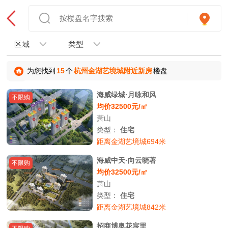
区域
类型
为您找到
15
个
杭州金湖艺境城附近新房
楼盘
海威绿城·月咏和风
不限购
均价32500元/㎡
萧山
类型：
住宅
距离金湖艺境城694米
海威中天·向云晓著
不限购
均价32500元/㎡
萧山
类型：
住宅
距离金湖艺境城842米
招商博奥花宸里