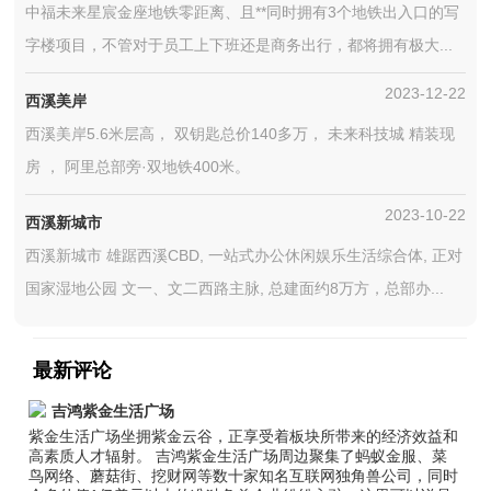
中福未来星宸金座地铁零距离、且**同时拥有3个地铁出入口的写
字楼项目，不管对于员工上下班还是商务出行，都将拥有极大...
2023-12-22
西溪美岸
西溪美岸5.6米层高， 双钥匙总价140多万， 未来科技城 精装现
房 ， 阿里总部旁·双地铁400米。
2023-10-22
西溪新城市
西溪新城市 雄踞西溪CBD, 一站式办公休闲娱乐生活综合体, 正对
国家湿地公园 文一、文二西路主脉, 总建面约8万方，总部办...
最新评论
吉鸿紫金生活广场
紫金生活广场坐拥紫金云谷，正享受着板块所带来的经济效益和
高素质人才辐射。 吉鸿紫金生活广场周边聚集了蚂蚁金服、菜
鸟网络、蘑菇街、挖财网等数十家知名互联网独角兽公司，同时