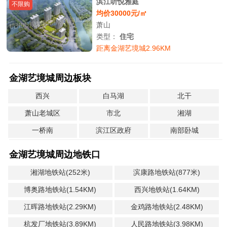
滨江听悦雅庭
不限购
均价30000元/㎡
萧山
类型：
住宅
距离金湖艺境城2.96KM
金湖艺境城周边板块
西兴
白马湖
北干
萧山老城区
市北
湘湖
一桥南
滨江区政府
南部卧城
金湖艺境城周边地铁口
湘湖地铁站(252米)
滨康路地铁站(877米)
博奥路地铁站(1.54KM)
西兴地铁站(1.64KM)
江晖路地铁站(2.29KM)
金鸡路地铁站(2.48KM)
杭发厂地铁站(3.89KM)
人民路地铁站(3.98KM)