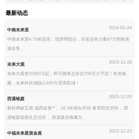
最新动态
2024-01-24
中南未来里
中南未来里4.79米层高，现房带阳台，目前还有少量67方朝南房
源在售。
2023-12-26
未来大观
未来大观首付350万起，即可拥有总价仅700万大平层！炙热臻
藏，未来科技城核心400方宽境私域！
2023-12-25
西溪铭庭
蒋村稀缺五房 城西改善**， 18.3米南向开间 奢享阳光空间， 西
溪铭庭低密生态住区， 西溪最后臻藏方。
2023-12-22
中福未来星宸金座