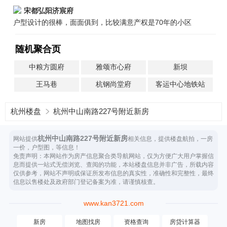
宋都弘阳济宸府
户型设计的很棒，面面俱到，比较满意产权是70年的小区
随机聚合页
中粮方圆府
雅颂市心府
新坝
王马巷
杭钢尚堂府
客运中心地铁站
杭州楼盘
杭州中山南路227号附近新房
杭州中山南路227号附近新房
网站提供
相关信息，提供楼盘航拍，一房
一价，户型图，等信息！
免责声明：本网站作为房产信息聚合类导航网站，仅为方便广大用户掌握信
息而提供一站式无偿浏览、查阅的功能，本站楼盘信息并非广告，所载内容
仅供参考，网站不声明或保证所发布信息的真实性，准确性和完整性，最终
信息以售楼处及政府部门登记备案为准，请谨慎核查。
www.kan3721.com
新房
地图找房
资格查询
房贷计算器