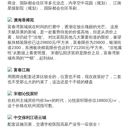
商业、国际都会住区等多元业态，内享空中花园（规划）、江南
星级影院（规划）、国际都会住区等刷...
澳海香樟苑
富春湾新城就在时间的打磨中，逐渐绽放出瑰丽的光芒。 这座
天赋异禀的新城，是一处蓄势待发的价值高地，但是从房价上
看，却仍处于“洼地”。 对比富阳其他几大重要街道的限价，秦望
板块精装限价已达29800元/平方米，富春限价为29800，银湖街
道2300，东洲板块精装限价也达到了21200元/平方米。 “洼地属
性”从数据上看更明显。 宋都弘阳济宸府是限价之后，富春湾新
城布局的“***棋”，起到&ld...
富春江南
周围商业配套还算比较全的，位置也不错，现在政策好了，二套
也不受那么大的约束了，这边还是个不错的楼盘
宋都沁悦宸轩
在杭州主城房价均价3w+的时代，沁悦宸轩限价仅18800元/㎡，
这个价格在杭州屈指可数。
中交保利江语云城
配套设施完善，交通学校医院高薪产业等一应俱全！