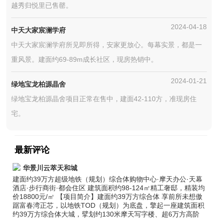
越秀归悦里已售罄。
2024-04-18
中天大家宸澜学府
中天大家宸澜学府所见即所得，安家更放心。每幕实景，都是一
重风景。建面约69-89m成长社区，现房热销中。
2024-01-21
绿地宝龙柏源晶舍
绿地宝龙柏源晶舍项目正常在售中，建面42-110方，准现房住
宅。
最新评论
华景川云萃天和城
建面约39万方超级地铁（规划）综合体购物中心·摩天办公·天幕
酒店·步行商街·都会住区 建筑面积约98-124㎡精工奢邸，精装均
价18800元/㎡ 【项目简介】建面约39万方综合体 享前所未想傲
踞富春湾正芯，以地铁TOD（规划）为底盘，擎起一座建筑面积
约39万方综合体大城，擘划约130米摩天写字楼、超6万方高阶