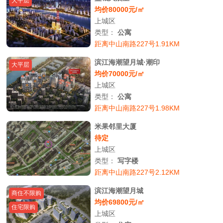
大平层
均价80000元/㎡
上城区
类型：
公寓
距离中山南路227号1.91KM
滨江海潮望月城·潮印
大平层
均价70000元/㎡
上城区
类型：
公寓
距离中山南路227号1.98KM
米果邻里大厦
待定
上城区
类型：
写字楼
距离中山南路227号2.12KM
滨江海潮望月城
商住不限购
均价69800元/㎡
住宅限购
上城区