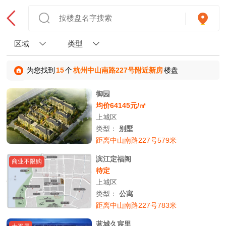
区域
类型
为您找到
15
个
杭州中山南路227号附近新房
楼盘
御园
均价64145元/㎡
上城区
类型：
别墅
距离中山南路227号579米
滨江定福阁
商业不限购
待定
上城区
类型：
公寓
距离中山南路227号783米
蓝城久宸里