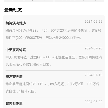
最新动态
2024-08-28
朗诗溪涧雅庐
朗诗溪涧雅庐已领29#、46#、50#共23套房源的预售证，临安房
预许字(2024)第00375号，房源均价24000元/平米。
2024-07-20
中天宸著锦庭
中天·宸著锦庭：建面约97-115㎡沁悦生活住区，宽幕开间拥揽清
风阳光沁心舒居宠溺家人日常。
2024-07-19
华发荟天府
华发荟天府建面约70-119㎡，89方毛还，3房2厅2卫，105万税
费自理，1楼带花园。
2024-05-29
越秀归悦里