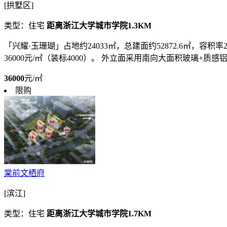
[拱墅区]
类型：住宅
距离浙江大学城市学院1.3KM
「兴耀·玉珊瑚」占地约24033㎡，总建面约52872.6㎡，容积率
36000元/㎡（装标4000）。 外立面采用南向大面积玻璃+质感
36000
元/㎡
限购
棠前文栖府
[滨江]
类型：住宅
距离浙江大学城市学院1.7KM