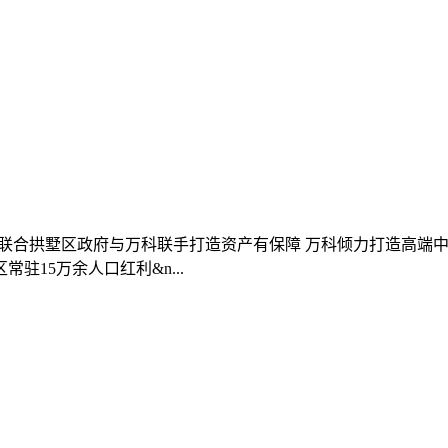
代 政企联合拱墅区政府与万科联手打造资产有保障 万科倾力打造高
15万余人口红利&n...