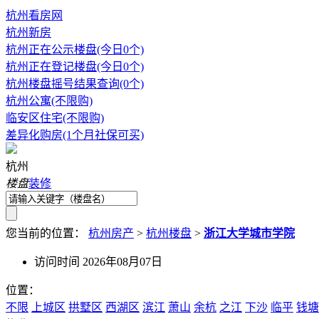
杭州看房网
杭州新房
杭州正在公示楼盘(今日0个)
杭州正在登记楼盘(今日0个)
杭州楼盘摇号结果查询(0个)
杭州公寓(不限购)
临安区住宅(不限购)
差异化购房(1个月社保可买)
杭州
楼盘
装修
您当前的位置：
杭州房产
>
杭州楼盘
>
浙江大学城市学院
访问时间 2026年08月07日
位置：
不限
上城区
拱墅区
西湖区
滨江
萧山
余杭
之江
下沙
临平
钱塘