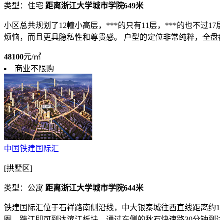
类型：住宅
距离浙江大学城市学院649米
小区总共规划了12幢小高层，***的只有11层，***的也不
烦恼，而且更具隐私性和尊贵感。 户型的定位非常纯粹，全盘都
48100
元/㎡
商业不限购
中国铁建国际汇
[拱墅区]
类型：公寓
距离浙江大学城市学院644米
铁建国际汇位于石祥路南侧沿线，中大银泰城往西直线距离约1
圈，跨江即可到达滨江板块，通过东侧的秋石快速路30分钟到达钱