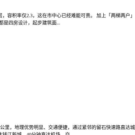
过17层，容积率仅2.3，这在市中心已经难能可贵。 加上「两梯
是四房设计，起步建筑面...
公里，地理优势明显、交通便捷，通过紧邻的留石快速路直达城
江新城，40分钟直达机场，交...