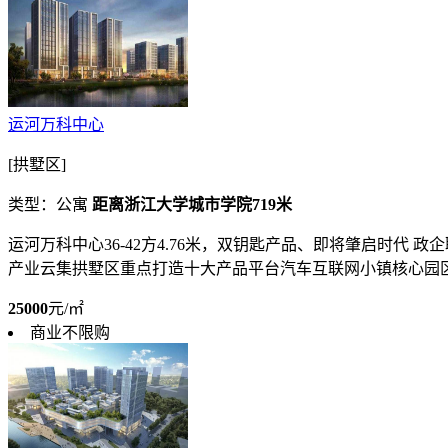
运河万科中心
[拱墅区]
类型：公寓
距离浙江大学城市学院719米
运河万科中心36-42方4.76米，双钥匙产品、即将肇启时
产业云集拱墅区重点打造十大产品平台汽车互联网小镇核心园区常驻
25000
元/㎡
商业不限购