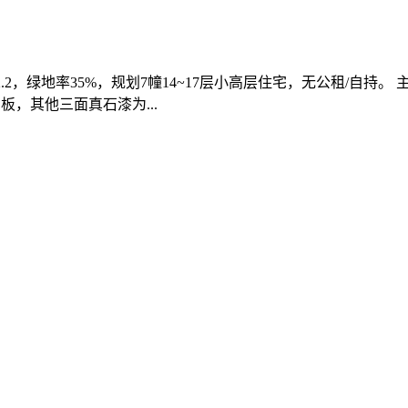
2.2，绿地率35%，规划7幢14~17层小高层住宅，无公租/自持。 
铝板，其他三面真石漆为...