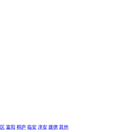
区
富阳
桐庐
临安
淳安
建德
其他