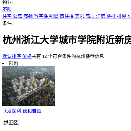
物业：
不限
住宅
公寓
商铺
写字楼
别墅
商住楼
其它
高层
洋房
叠排
排屋
条件：
杭州浙江大学城市学院附近新
默认排序
价格
共有
12
个符合条件的杭州楼盘信息
限购
联发保利·臻和雅颂
[拱墅区]