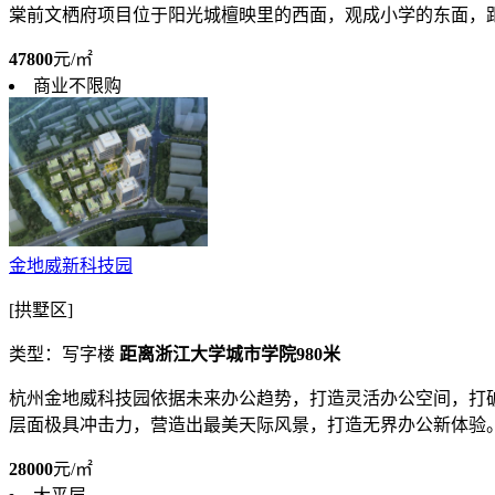
棠前文栖府项目位于阳光城檀映里的西面，观成小学的东面，距
47800
元/㎡
商业不限购
金地威新科技园
[拱墅区]
类型：写字楼
距离浙江大学城市学院980米
杭州金地威科技园依据未来办公趋势，打造灵活办公空间，打破
层面极具冲击力，营造出最美天际风景，打造无界办公新体验。 单
28000
元/㎡