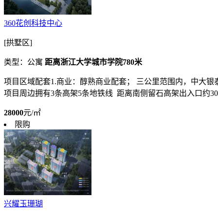
360花创科技中心
[拱墅区]
类型：公寓
距离浙江大学城市学院780米
项目区域配套1.商业：醇熟商业配套； 三公里范围内，中大
项目周边拥有3条高架5条地铁线 距离南侧留石高架出入口约300
28000
元/㎡
限购
兴耀玉珊瑚