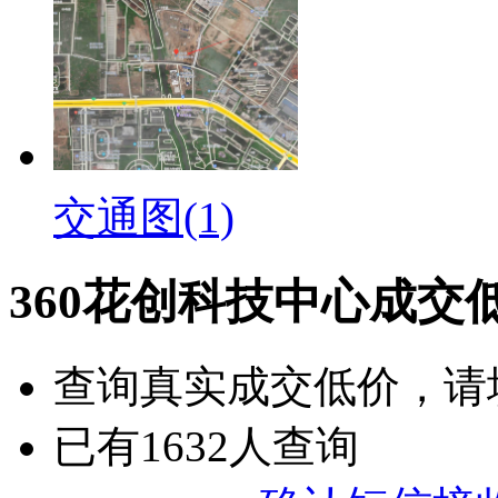
交通图(1)
360花创科技中心成交
查询
真实成交低价
，请
已有
1632
人查询