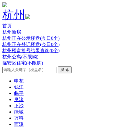
杭州
首页
杭州新房
杭州正在公示楼盘(今日0个)
杭州正在登记楼盘(今日0个)
杭州楼盘摇号结果查询(0个)
杭州公寓(不限购)
临安区住宅(不限购)
申花
钱江
临平
良渚
下沙
绿城
万科
西溪