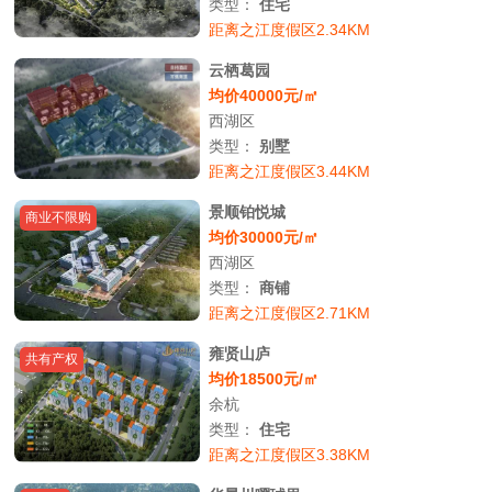
类型：
住宅
距离之江度假区2.34KM
云栖葛园
均价40000元/㎡
西湖区
类型：
别墅
距离之江度假区3.44KM
景顺铂悦城
商业不限购
均价30000元/㎡
西湖区
类型：
商铺
距离之江度假区2.71KM
雍贤山庐
共有产权
均价18500元/㎡
余杭
类型：
住宅
距离之江度假区3.38KM