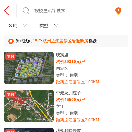
区域
类型
为您找到
15
个
杭州之江度假区附近新房
楼盘
映宸里
限购
均价29310元/㎡
西湖区
类型：
住宅
距离之江度假区1.09KM
中港龙井院子
限购
均价45500元/㎡
之江
类型：
住宅
距离之江度假区2.06KM
杭铁和映云筑