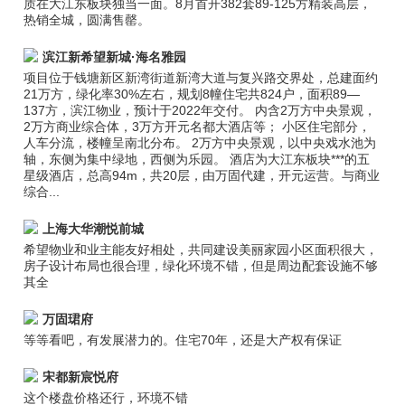
质在大江东板块独当一面。8月首开382套89-125方精装高层，
热销全城，圆满售罄。
滨江新希望新城·海名雅园
项目位于钱塘新区新湾街道新湾大道与复兴路交界处，总建面约
21万方，绿化率30%左右，规划8幢住宅共824户，面积89—
137方，滨江物业，预计于2022年交付。 内含2万方中央景观，
2万方商业综合体，3万方开元名都大酒店等； 小区住宅部分，
人车分流，楼幢呈南北分布。 2万方中央景观，以中央戏水池为
轴，东侧为集中绿地，西侧为乐园。 酒店为大江东板块***的五
星级酒店，总高94m，共20层，由万固代建，开元运营。与商业
综合...
上海大华潮悦前城
希望物业和业主能友好相处，共同建设美丽家园小区面积很大，
房子设计布局也很合理，绿化环境不错，但是周边配套设施不够
其全
万固珺府
等等看吧，有发展潜力的。住宅70年，还是大产权有保证
宋都新宸悦府
这个楼盘价格还行，环境不错