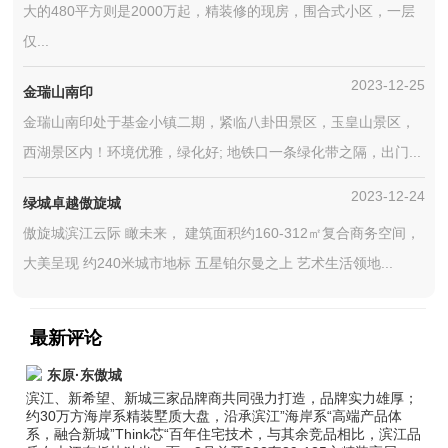
大的480平方则是2000万起，精装修的现房，围合式小区，一层
仅...
2023-12-25
金瑞山南印
金瑞山南印处于基金小镇二期，紧临八卦田景区，玉皇山景区，
西湖景区内！环境优雅，绿化好; 地铁口一条绿化带之隔，出门...
2023-12-24
绿城卓越傲旋城
傲旋城滨江云际 瞰未来， 建筑面积约160-312㎡复合商务空间，
大美呈现 约240米城市地标 五星铂尔曼之上 艺术生活领地...
最新评论
东原·东傲城
滨江、新希望、新城三家品牌商共同强力打造，品牌实力雄厚；
约30万方海岸系精装墅质大盘，沿承滨江”海岸系“高端产品体
系，融合新城”Think芯“百年住宅技术，与其余竞品相比，滨江品