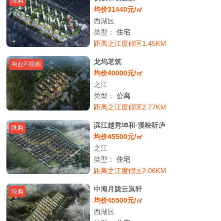
限购
均价31440元/㎡
西湖区
类型：
住宅
距离之江度假区1.45KM
龙坞茗筑
商业不限购
均价40000元/㎡
之江
类型：
公寓
距离之江度假区2.77KM
滨江越秀坤和·溪映听庐
限购
均价45500元/㎡
之江
类型：
住宅
距离之江度假区2.06KM
中海月陇云岚轩
限购
均价45500元/㎡
西湖区