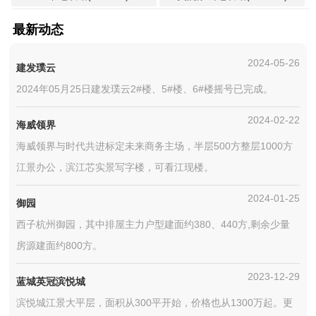
最新动态
2024-05-26
建发璞云
2024年05月25日建发璞云2#楼、5#楼、6#楼摇号已完成。
2024-02-22
海威领界
海威领界与时代共进标定未来商务主场，半层500方整层1000方
江景办公，滨江芯实景写字楼，可看江现楼。
2024-01-25
御园
西子杭州御园，其中排屋主力户型建面约380、440方,剩余少量
房源建面约800方。
2023-12-29
蓝城英冠滨悦城
滨悦城江景大平层，面积从300平开始，价格也从1300万起。更