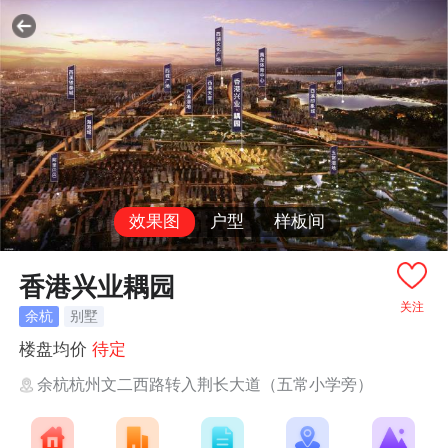
效果图
户型
样板间
香港兴业耦园
关注
余杭
别墅
楼盘均价
待定
余杭杭州文二西路转入荆长大道（五常小学旁）