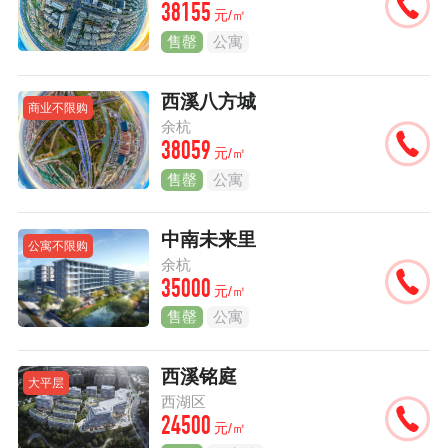
38155
元/㎡
售罄
公寓
西溪八方城
商业不限购
余杭
38059
元/㎡
售罄
公寓
中南未来里
公寓不限购
余杭
35000
元/㎡
售罄
公寓
西溪铭庭
大平层
西湖区
24500
元/㎡