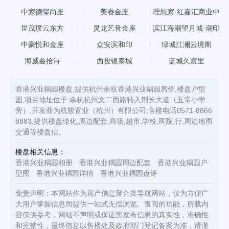
中家德玺尚座
美睿金座
理想家·红嘉汇商业中
心
世茂璞云东方
灵龙艺音金座
滨江海潮望月城·潮印
中豪悦和金座
众安滨和印
绿城江澜云境阁
海威叁拾浔
西投银泰城
蓝城久宸里
香港兴业耦园楼盘,提供杭州余杭香港兴业耦园房价,楼盘户型
图,项目地址位于:余杭杭州文二西路转入荆长大道（五常小学
旁）,开发商为杭骏置业（杭州）有限公司,售楼电话0571-8866
8883,提供楼盘绿化,周边配套,商场,超市,学校,医院,行,周边地图
交通等楼盘信。
楼盘相关信息：
香港兴业耦园相册
香港兴业耦园周边配套
香港兴业耦园户
型图
香港兴业耦园详情
香港兴业耦园点评
免责声明：本网站作为房产信息聚合类导航网站，仅为方便广
大用户掌握信息而提供一站式无偿浏览、查阅的功能，所载内
容仅供参考，网站不声明或保证所发布信息的真实性，准确性
和完整性，最终信息以售楼处及政府部门登记备案为准，请谨