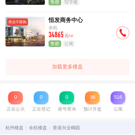
售罄
写字楼
恒发商务中心
商业不限购
余杭
34865
元/㎡
售罄
公寓
加载更多楼盘
0
0
0
36
516
正在公示
正在登记
摇号查询
预计开盘
公寓
杭州楼盘
余杭楼盘
香港兴业耦园