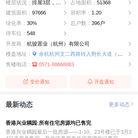
楼层状况：
排屋3层，洋房7层
占地面积：
51368
建筑面积：
97666
容积率：
1.20
绿化率：
30%
总户数：
396户
停车位：
548
开发商：
杭骏置业（杭州）有限公司
楼盘地址：
余杭杭州文二西路转入荆长大道（五常小学旁）
售楼电话：
0571-88668883
变价通知
开盘通知
最新动态
更多动态
香港兴业耦园:所有住宅房源均已售完
香港兴业耦园最后一批房源——1-10、23号楼已于3月2