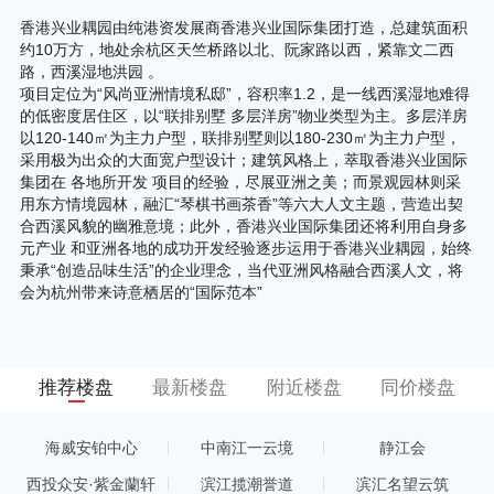
香港兴业耦园由纯港资发展商香港兴业国际集团打造，总建筑面积
约10万方，地处余杭区天竺桥路以北、阮家路以西，紧靠文二西
路，西溪湿地洪园 。
项目定位为“风尚亚洲情境私邸”，容积率1.2，是一线西溪湿地难得
的低密度居住区，以“联排别墅 多层洋房”物业类型为主。多层洋房
以120-140㎡为主力户型，联排别墅则以180-230㎡为主力户型，
采用极为出众的大面宽户型设计；建筑风格上，萃取香港兴业国际
集团在 各地所开发 项目的经验，尽展亚洲之美；而景观园林则采
用东方情境园林，融汇“琴棋书画茶香”等六大人文主题，营造出契
合西溪风貌的幽雅意境；此外，香港兴业国际集团还将利用自身多
元产业 和亚洲各地的成功开发经验逐步运用于香港兴业耦园，始终
秉承“创造品味生活”的企业理念，当代亚洲风格融合西溪人文，将
会为杭州带来诗意栖居的“国际范本”
推荐楼盘
最新楼盘
附近楼盘
同价楼盘
海威安铂中心
中南江一云境
静江会
西投众安·紫金蘭轩
滨江揽潮誉道
滨汇名望云筑