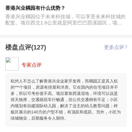
香港兴业耦园有什么优势？
香港兴业耦园位于未来科技城，可以享受未来科技城的
配套。项目西北1.6公里就是阿里巴巴西溪园区，项目
东面一街之隔就是西溪湿地环境优美。香港兴业耦园的
开发商香港兴业是老牌的香港房地产开发商，项目的品
质也比较好。项目后期的洋房价格是2.8万左右，这个
楼盘点评(127)
更多点评
价位在城西是比较优惠的价格。所以这个楼盘是比较值
得去摇号的。
专家点评
杭州人不怎么了解香港兴业这家开发商，而耦园正是其入杭
的***个项目，房源有排屋和洋房。它在国内的住宅项目并不
多，所以可考价值不高。项目紧靠西溪湿地，环境可以说是
得天独厚，交通路段车行畅通，但公共交通稍有不足；小区
内规划有自建国际幼儿园，解决了业主的幼儿教育问题；样
板区展示的140方的户型不错，有顶跃和底跃。另外，小区为
绿城物业，后期服务令人期待。