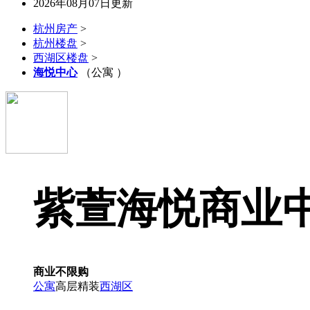
2026年08月07日更新
杭州房产
>
杭州楼盘
>
西湖区楼盘
>
海悦中心
（公寓 ）
紫萱海悦商业
商业不限购
公寓
高层
精装
西湖区