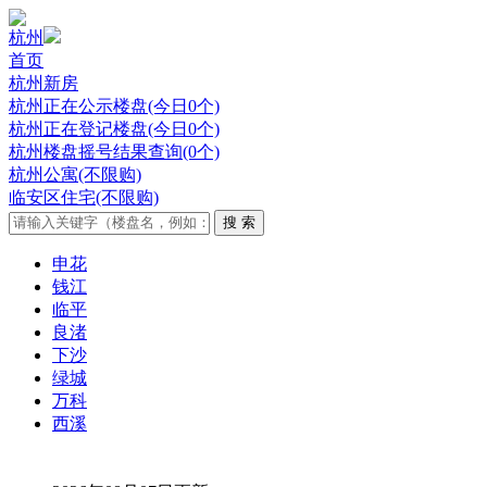
杭州
首页
杭州新房
杭州正在公示楼盘(今日0个)
杭州正在登记楼盘(今日0个)
杭州楼盘摇号结果查询(0个)
杭州公寓(不限购)
临安区住宅(不限购)
申花
钱江
临平
良渚
下沙
绿城
万科
西溪