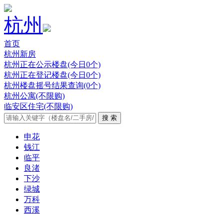
杭州
首页
杭州新房
杭州正在公示楼盘(今日0个)
杭州正在登记楼盘(今日0个)
杭州楼盘摇号结果查询(0个)
杭州公寓(不限购)
临安区住宅(不限购)
申花
钱江
临平
良渚
下沙
绿城
万科
西溪