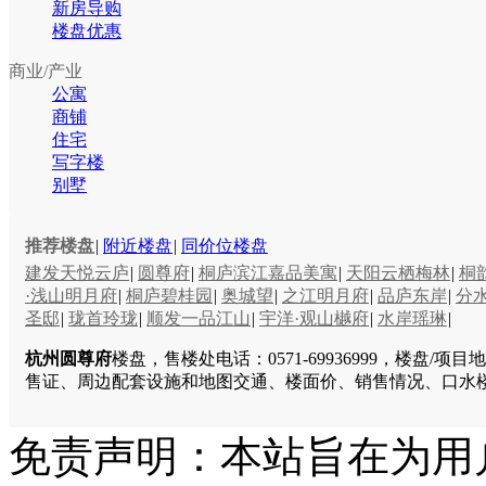
新房导购
楼盘优惠
商业/产业
公寓
商铺
住宅
写字楼
别墅
推荐楼盘
|
附近楼盘
|
同价位楼盘
建发天悦云庐
|
圆尊府
|
桐庐滨江嘉品美寓
|
天阳云栖梅林
|
桐
·浅山明月府
|
桐庐碧桂园
|
奥城望
|
之江明月府
|
品庐东岸
|
分
圣邸
|
珑首玲珑
|
顺发一品江山
|
宇洋·观山樾府
|
水岸瑶琳
|
杭州圆尊府
楼盘，售楼处电话：0571-69936999，楼
售证、周边配套设施和地图交通、楼面价、销售情况、口水
免责声明：本站旨在为用