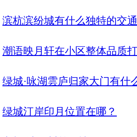
滨杭滨纷城有什么独特的交
潮语映月轩在小区整体品质
绿城·咏湖雲庐归家大门有什
绿城汀岸印月位置在哪？