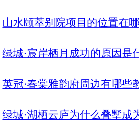
山水颐萃别院项目的位置在
绿城·宸岸栖月成功的原因是
英冠·春棠雅韵府周边有哪些
绿城·湖栖云庐为什么叠墅成