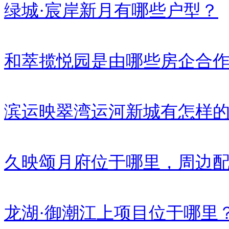
绿城·宸岸新月有哪些户型？
和萃揽悦园是由哪些房企合
滨运映翠湾运河新城有怎样
久映颂月府位于哪里，周边
龙湖·御潮江上项目位于哪里