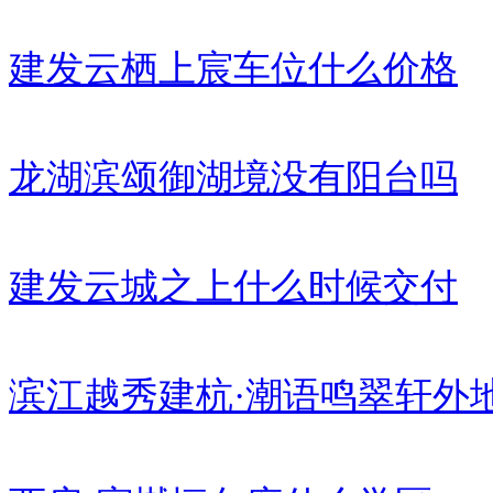
建发云栖上宸车位什么价格
龙湖滨颂御湖境没有阳台吗
建发云城之上什么时候交付
滨江越秀建杭·潮语鸣翠轩外