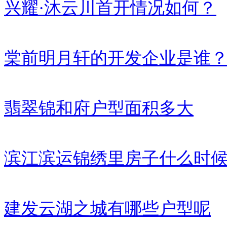
兴耀·沐云川首开情况如何？
棠前明月轩的开发企业是谁
翡翠锦和府户型面积多大
滨江滨运锦绣里房子什么时
建发云湖之城有哪些户型呢