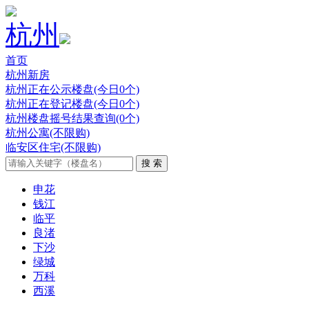
杭州
首页
杭州新房
杭州正在公示楼盘(今日0个)
杭州正在登记楼盘(今日0个)
杭州楼盘摇号结果查询(0个)
杭州公寓(不限购)
临安区住宅(不限购)
申花
钱江
临平
良渚
下沙
绿城
万科
西溪