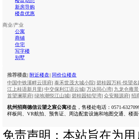
楼盘动态
新房导购
楼盘优惠
商业/产业
公寓
商铺
住宅
写字楼
别墅
推荐楼盘
|
附近楼盘
|
同价位楼盘
中国中铁溪畔云璟府
|
泰禾世茂大城小院
|
碧桂园万科·悦望名
江上桂语新月里
|
中交保利江语云城
|
万达同心湾
|
九龙仓雍景
首望澜翠府
|
绿地潮悦江山城
|
碧桂园铂玺湾
|
众安顺源府
|
招
杭州招商德信云望之宸公寓
楼盘，售楼处电话：0571-63
样板间、VR航拍、预售证、周边配套设施和地图交通、楼
免责声明：本站旨在为用